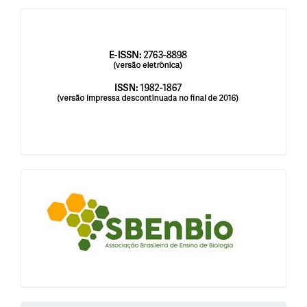
issn
blocologosbenbio