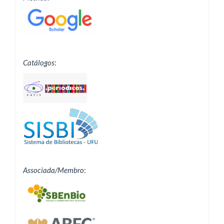
Catálogos
:
Associada/Membro
: