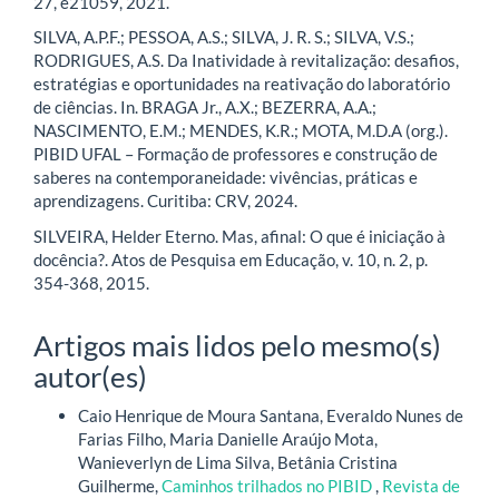
27, e21059, 2021.
SILVA, A.P.F.; PESSOA, A.S.; SILVA, J. R. S.; SILVA, V.S.;
RODRIGUES, A.S. Da Inatividade à revitalização: desafios,
estratégias e oportunidades na reativação do laboratório
de ciências. In. BRAGA Jr., A.X.; BEZERRA, A.A.;
NASCIMENTO, E.M.; MENDES, K.R.; MOTA, M.D.A (org.).
PIBID UFAL – Formação de professores e construção de
saberes na contemporaneidade: vivências, práticas e
aprendizagens. Curitiba: CRV, 2024.
SILVEIRA, Helder Eterno. Mas, afinal: O que é iniciação à
docência?. Atos de Pesquisa em Educação, v. 10, n. 2, p.
354-368, 2015.
Artigos mais lidos pelo mesmo(s)
autor(es)
Caio Henrique de Moura Santana, Everaldo Nunes de
Farias Filho, Maria Danielle Araújo Mota,
Wanieverlyn de Lima Silva, Betânia Cristina
Guilherme,
Caminhos trilhados no PIBID
,
Revista de