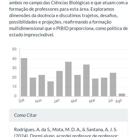
ambos no campo das Ciências Biológicas e que atuam com a
formação de professores para esta área. Exploramos
dimensões da docência e discutimos trajetos, desafios,
possibilidades e projeções, reafirmando a formação
multidimensional que o PIBID proporciona, como política de
estado imprescindível.
Downloads
Detalhes
Como Citar
do
Rodrigues, A. da S., Mota, M. D. A., & Santana, A. J. S.
artigo
(2024). Dormi aluno, acordei professor de professor: