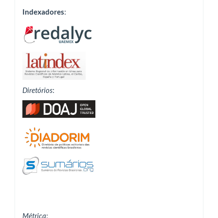
Indexadores
:
Diretórios
:
Métrica
: