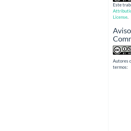
Este trab
Attribut
License
.
Aviso
Com
Autores 
termos: