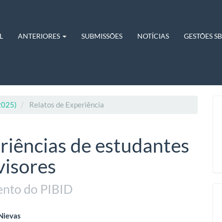
L
ANTERIORES
SUBMISSÕES
NOTÍCIAS
GESTÕES S
.2025)
Relatos de Experiência
riências de estudantes
visores
ento do PIBID
eúdo
Nievas