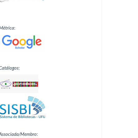
Métrica
:
Catálogos
:
Associada/Membro
: