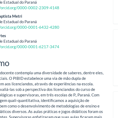
e Estadual do Paraná
//orcid.org/0000-0002-2309-4148
o
ptista Metri
e Estadual do Paraná
ipal
//orcid.org/0000-0001-6432-4280
rtes
e Estadual do Paraná
//orcid.org/0000-0001-6217-3474
mo
docente contempla uma diversidade de saberes, dentre eles,
ciais. O PIBID estabelece uma via de mão dupla de
m aos licenciandos, através de experiências na escola.
aliá-las sob a perspectiva dos licenciandos do curso de
ológicas e supervisoras, em três escolas de P., Paraná. Com
em quali-quantitativa, identificamos a aquisição de
bem como o desenvolvimento de metodologias de ensino e
áticos diversos. As aulas práticas e jogos didáticos foram os
ntes. Supervisoras enfatizaram que suas aulas ficaram mais