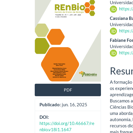
Universidad
lateral
do
https:
de
artig
Cassiana Ba
Universidad
artigos
princ
https:
Fabiane Fo
Universidad
https:
Resu
A formação 
os experien
PDF
aprendizage
Buscamos av
Publicado:
jun. 16, 2025
Ciências Bi
uma abordag
DOI:
autonomia, 
https://doi.org/10.46667/re
recursos did
nbio.v18i1.1647
mais freque