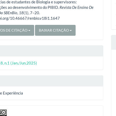
o
ias de estudantes de Biologia e supervisores:
ições ao desenvolvimento do PIBID.
Revista De Ensino De
Da SBEnBio
,
18
(1), 7–20.
doi.org/10.46667/renbio.v18i1.1647
OS DE CITAÇÃO
BAIXAR CITAÇÃO
8, n.1 (Jan./Jun.2025)
de Experiência