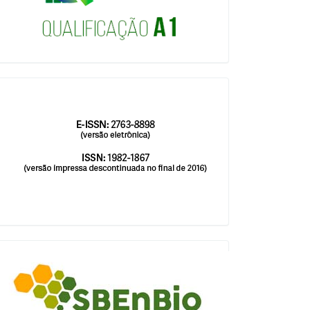
issn
blocologosbenbio