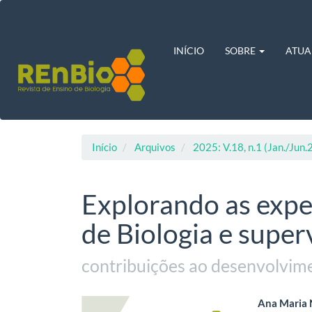
Navegação
Principal
Conteúdo
principal
INÍCIO
SOBRE
ATUA
Barra
Lateral
Início
Arquivos
2025: V.18, n.1 (Jan./Jun
Explorando as expe
de Biologia e super
contribuições ao desenvolvim
Barra
Cont
Ana Maria 