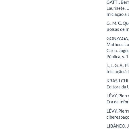
GATTI, Ber
Laurizete. 
Iniciação à
G., M. C. Q
Bolsas de I
GONZAGA, G
Matheus Lop
Carla. Jogo
Pública, v. 1
I., L. G. A.
Iniciação à
KRASILCHIK,
Editora da 
LÉVY, Pierr
Era da Infor
LÉVY, Pierre
ciberespaço
LIBÂNEO, Jo