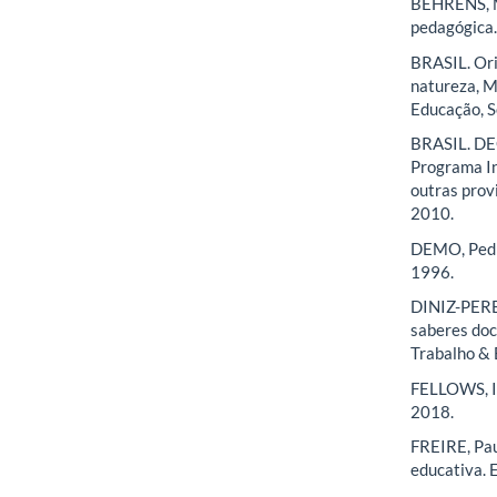
BEHRENS, M
pedagógica. 
BRASIL. Ori
natureza, M
Educação, S
BRASIL. DEC
Programa In
outras provi
2010.
DEMO, Pedro
1996.
DINIZ-PEREI
saberes doc
Trabalho & E
FELLOWS, Ia
2018.
FREIRE, Pau
educativa. 