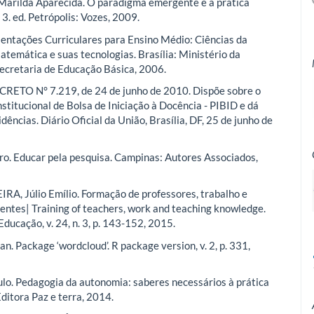
arilda Aparecida. O paradigma emergente e a prática
3. ed. Petrópolis: Vozes, 2009.
entações Curriculares para Ensino Médio: Ciências da
atemática e suas tecnologias. Brasília: Ministério da
ecretaria de Educação Básica, 2006.
RETO N° 7.219, de 24 de junho de 2010. Dispõe sobre o
stitucional de Bolsa de Iniciação à Docência - PIBID e dá
dências. Diário Oficial da União, Brasília, DF, 25 de junho de
. Educar pela pesquisa. Campinas: Autores Associados,
RA, Júlio Emílio. Formação de professores, trabalho e
entes| Training of teachers, work and teaching knowledge.
ducação, v. 24, n. 3, p. 143-152, 2015.
n. Package ‘wordcloud’. R package version, v. 2, p. 331,
lo. Pedagogia da autonomia: saberes necessários à prática
Editora Paz e terra, 2014.