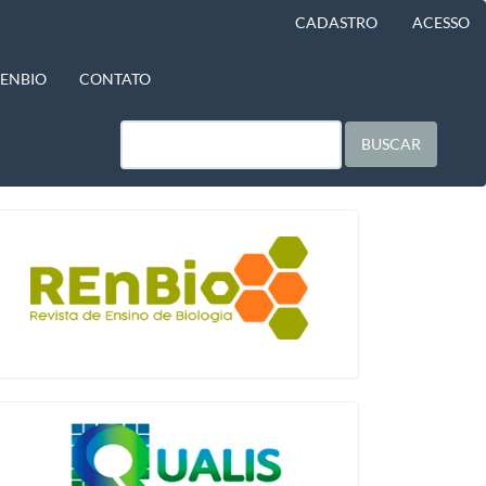
CADASTRO
ACESSO
BENBIO
CONTATO
BUSCAR
blocologo
qualis