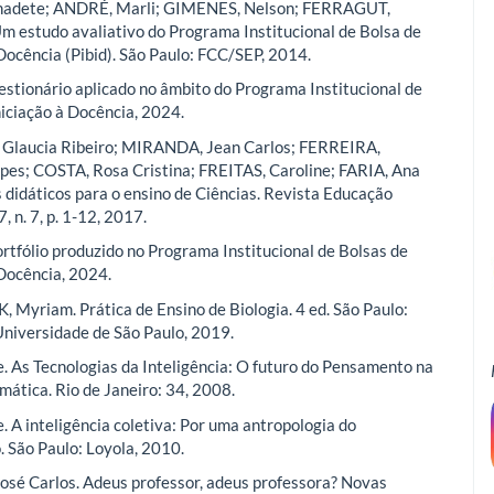
nadete; ANDRÉ, Marli; GIMENES, Nelson; FERRAGUT,
Um estudo avaliativo do Programa Institucional de Bolsa de
 Docência (Pibid). São Paulo: FCC/SEP, 2014.
uestionário aplicado no âmbito do Programa Institucional de
niciação à Docência, 2024.
laucia Ribeiro; MIRANDA, Jean Carlos; FERREIRA,
es; COSTA, Rosa Cristina; FREITAS, Caroline; FARIA, Ana
s didáticos para o ensino de Ciências. Revista Educação
7, n. 7, p. 1-12, 2017.
. Portfólio produzido no Programa Institucional de Bolsas de
 Docência, 2024.
 Myriam. Prática de Ensino de Biologia. 4 ed. São Paulo:
Universidade de São Paulo, 2019.
e. As Tecnologias da Inteligência: O futuro do Pensamento na
mática. Rio de Janeiro: 34, 2008.
. A inteligência coletiva: Por uma antropologia do
. São Paulo: Loyola, 2010.
sé Carlos. Adeus professor, adeus professora? Novas