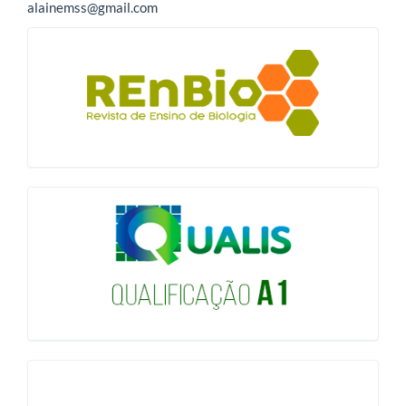
alainemss@gmail.com
blocologo
qualis
issn