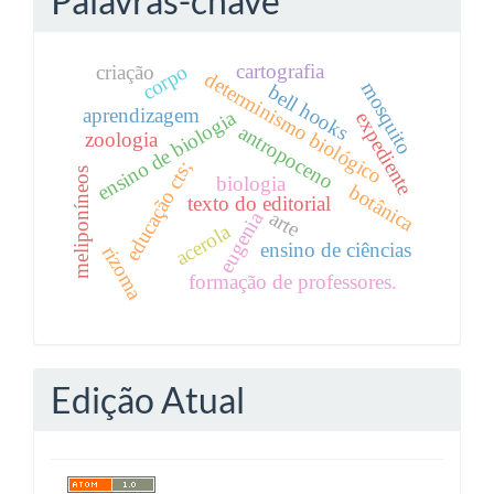
Palavras-chave
cartografia
corpo
criação
determinismo biológico
mosquito
bell hooks
aprendizagem
ensino de biologia
expediente
antropoceno
zoologia
educação cts;
meliponíneos
biologia
botânica
texto do editorial
arte
eugenia
acerola
ensino de ciências
rizoma
formação de professores.
Edição Atual