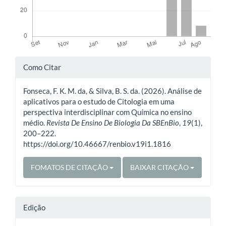
Detalhes
Como Citar
do
Fonseca, F. K. M. da, & Silva, B. S. da. (2026). Análise de
artigo
aplicativos para o estudo de Citologia em uma
perspectiva interdisciplinar com Química no ensino
médio.
Revista De Ensino De Biologia Da SBEnBio
,
19
(1),
200–222.
https://doi.org/10.46667/renbio.v19i1.1816
FOMATOS DE CITAÇÃO
BAIXAR CITAÇÃO
Edição