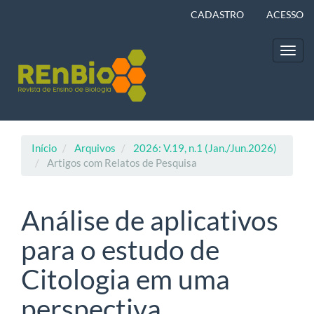
Navegação
CADASTRO
ACESSO
Principal
Conteúdo
principal
Toggl
Barra
navig
Lateral
Início
Arquivos
2026: V.19, n.1 (Jan./Jun.2026)
Artigos com Relatos de Pesquisa
Análise de aplicativos
para o estudo de
Citologia em uma
perspectiva