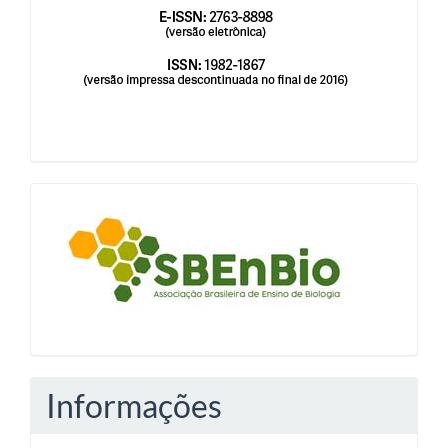
blocologosbenbio
Informações