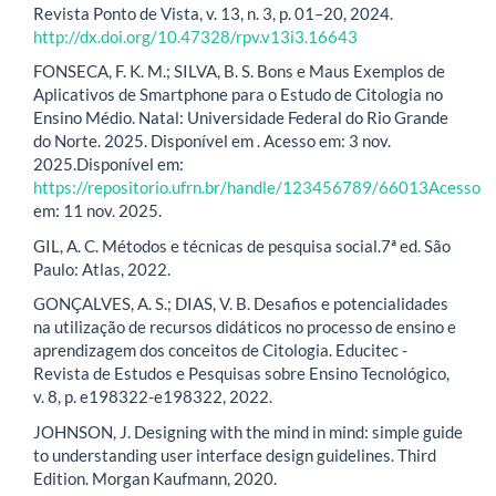
Revista Ponto de Vista, v. 13, n. 3, p. 01–20, 2024.
http://dx.doi.org/10.47328/rpv.v13i3.16643
FONSECA, F. K. M.; SILVA, B. S. Bons e Maus Exemplos de
Aplicativos de Smartphone para o Estudo de Citologia no
Ensino Médio. Natal: Universidade Federal do Rio Grande
do Norte. 2025. Disponível em . Acesso em: 3 nov.
2025.Disponível em:
https://repositorio.ufrn.br/handle/123456789/66013Acesso
em: 11 nov. 2025.
GIL, A. C. Métodos e técnicas de pesquisa social.7ª ed. São
Paulo: Atlas, 2022.
GONÇALVES, A. S.; DIAS, V. B. Desafios e potencialidades
na utilização de recursos didáticos no processo de ensino e
aprendizagem dos conceitos de Citologia. Educitec -
Revista de Estudos e Pesquisas sobre Ensino Tecnológico,
v. 8, p. e198322-e198322, 2022.
JOHNSON, J. Designing with the mind in mind: simple guide
to understanding user interface design guidelines. Third
Edition. Morgan Kaufmann, 2020.