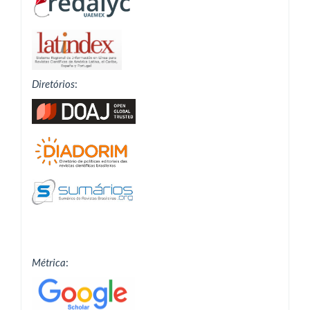
Diretórios
:
Métrica
: