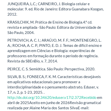
JUNQUEIRA, L.C.; CARNEIRO, J. Biologia celular e
molecular. 9. ed. Rio de Janeiro: Editora Guanabara Koogan,
2012.
KRASILCHIK, M. Prática de Ensino de Biologia.4.° cd.
revista e ampliada -São Paulo: Editora da Universidade de
São Paulo, 2004.
PETROVICH, A. C. I.; ARAÚJO, M. F. F.; MONTENEGRO, L.
A.; ROCHA, A. C. P.; PINTO, E. D. J. Temas de difícil ensino e
aprendizagem em Ciências e Biologia: experiências de
professores em formação durante o período de regência.
Revista da SBEnBio, v. 7, 2014.
PEIRCE, C. S. Semiótica. São Paulo: Perspectiva, 2020.
SILVA, B. S.; FONSECA, F. K. M. Características desejáveis
em aplicativos educacionais para promover a
interdisciplinaridade e o pensamento abstrato. Eduser, v.
17, n. 2, p. 1-23, 2025. .
http://dx.doi.org/10.34620/eduser.v17i2.372Recebido
em
abril de 2025Aceito em junho de 2026Revisão gramatical
realizada por:Alaine Maria dos Santos SilvaE-mail: