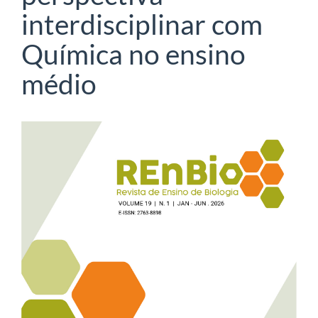
interdisciplinar com
Química no ensino
médio
Barra
lateral
de
artigos