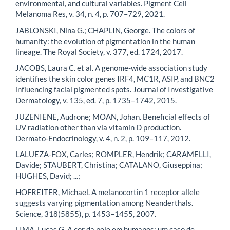
environmental, and cultural variables. Pigment Cell
Melanoma Res, v. 34, n. 4, p. 707–729, 2021.
JABLONSKI, Nina G.; CHAPLIN, George. The colors of
humanity: the evolution of pigmentation in the human
lineage. The Royal Society, v. 377, ed. 1724, 2017.
JACOBS, Laura C. et al. A genome-wide association study
identifies the skin color genes IRF4, MC1R, ASIP, and BNC2
influencing facial pigmented spots. Journal of Investigative
Dermatology, v. 135, ed. 7, p. 1735–1742, 2015.
JUZENIENE, Audrone; MOAN, Johan. Beneficial effects of
UV radiation other than via vitamin D production.
Dermato-Endocrinology, v. 4, n. 2, p. 109–117, 2012.
LALUEZA-FOX, Carles; ROMPLER, Hendrik; CARAMELLI,
Davide; STAUBERT, Christina; CATALANO, Giuseppina;
HUGHES, David; ...;
HOFREITER, Michael. A melanocortin 1 receptor allele
suggests varying pigmentation among Neanderthals.
Science, 318(5855), p. 1453–1455, 2007.
LIMA, Lucas G. A cor da pele em humanos: um caso de