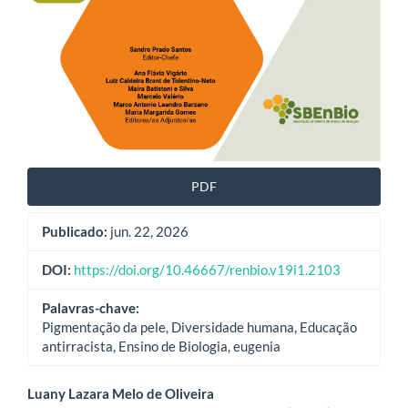
PDF
Publicado:
jun. 22, 2026
DOI:
https://doi.org/10.46667/renbio.v19i1.2103
Palavras-chave:
Pigmentação da pele, Diversidade humana, Educação
antirracista, Ensino de Biologia, eugenia
Conteúdo
Luany Lazara Melo de Oliveira