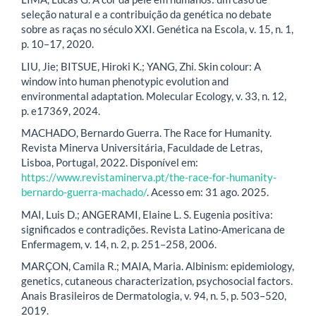
seleção natural e a contribuição da genética no debate
sobre as raças no século XXI. Genética na Escola, v. 15, n. 1,
p. 10–17, 2020.
LIU, Jie; BITSUE, Hiroki K.; YANG, Zhi. Skin colour: A
window into human phenotypic evolution and
environmental adaptation. Molecular Ecology, v. 33, n. 12,
p. e17369, 2024.
MACHADO, Bernardo Guerra. The Race for Humanity.
Revista Minerva Universitária, Faculdade de Letras,
Lisboa, Portugal, 2022. Disponível em:
https://www.revistaminerva.pt/the-race-for-humanity-
bernardo-guerra-machado/
. Acesso em: 31 ago. 2025.
MAI, Luis D.; ANGERAMI, Elaine L. S. Eugenia positiva:
significados e contradições. Revista Latino-Americana de
Enfermagem, v. 14, n. 2, p. 251–258, 2006.
MARÇON, Camila R.; MAIA, Maria. Albinism: epidemiology,
genetics, cutaneous characterization, psychosocial factors.
Anais Brasileiros de Dermatologia, v. 94, n. 5, p. 503–520,
2019.