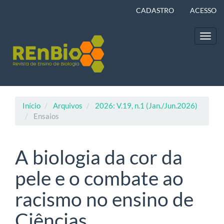
Navegação
CADASTRO
ACESSO
Principal
Conteúdo
principal
Toggl
Barra
navig
Lateral
Início
Arquivos
2026: V.19, n.1 (Jan./Jun.2026)
Ensaios
A biologia da cor da
pele e o combate ao
racismo no ensino de
Ciências