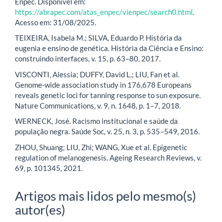
Enpec. Disponível em:
https://abrapec.com/atas_enpec/vienpec/search0.html
.
Acesso em: 31/08/2025.
TEIXEIRA, Isabela M.; SILVA, Eduardo P. História da
eugenia e ensino de genética. História da Ciência e Ensino:
construindo interfaces, v. 15, p. 63–80, 2017.
VISCONTI, Alessia; DUFFY, David L.; LIU, Fan et al.
Genome-wide association study in 176,678 Europeans
reveals genetic loci for tanning response to sun exposure.
Nature Communications, v. 9, n. 1648, p. 1–7, 2018.
WERNECK, José. Racismo institucional e saúde da
população negra. Saúde Soc, v. 25, n. 3, p. 535–549, 2016.
ZHOU, Shuang; LIU, Zhi; WANG, Xue et al. Epigenetic
regulation of melanogenesis. Ageing Research Reviews, v.
69, p. 101345, 2021.
Artigos mais lidos pelo mesmo(s)
autor(es)