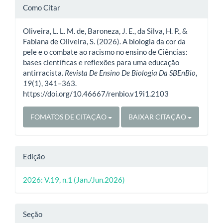
Detalhes
Como Citar
do
Oliveira, L. L. M. de, Baroneza, J. E., da Silva, H. P., &
artigo
Fabiana de Oliveira, S. (2026). A biologia da cor da
pele e o combate ao racismo no ensino de Ciências:
bases científicas e reflexões para uma educação
antirracista.
Revista De Ensino De Biologia Da SBEnBio
,
19
(1), 341–363.
https://doi.org/10.46667/renbio.v19i1.2103
FOMATOS DE CITAÇÃO
BAIXAR CITAÇÃO
Edição
2026: V.19, n.1 (Jan./Jun.2026)
Seção