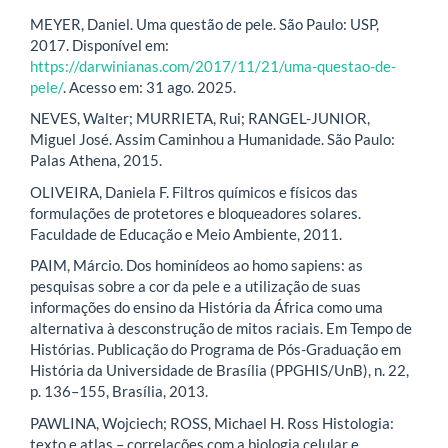
MEYER, Daniel. Uma questão de pele. São Paulo: USP,
2017. Disponível em:
https://darwinianas.com/2017/11/21/uma-questao-de-
pele/
. Acesso em: 31 ago. 2025.
NEVES, Walter; MURRIETA, Rui; RANGEL-JUNIOR,
Miguel José. Assim Caminhou a Humanidade. São Paulo:
Palas Athena, 2015.
OLIVEIRA, Daniela F. Filtros químicos e físicos das
formulações de protetores e bloqueadores solares.
Faculdade de Educação e Meio Ambiente, 2011.
PAIM, Márcio. Dos hominídeos ao homo sapiens: as
pesquisas sobre a cor da pele e a utilização de suas
informações do ensino da História da África como uma
alternativa à desconstrução de mitos raciais. Em Tempo de
Histórias. Publicação do Programa de Pós-Graduação em
História da Universidade de Brasília (PPGHIS/UnB), n. 22,
p. 136–155, Brasília, 2013.
PAWLINA, Wojciech; ROSS, Michael H. Ross Histologia:
texto e atlas – correlações com a biologia celular e