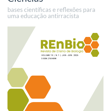
bases científicas e reflexões para
uma educação antirracista
Barra
lateral
de
artigos