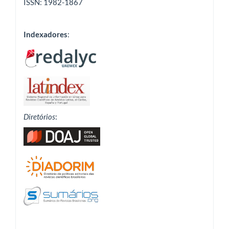
ISSN: 1982-1867
Indexadores
:
Diretórios
: