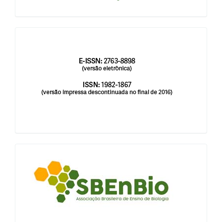
issn
blocologosbenbio