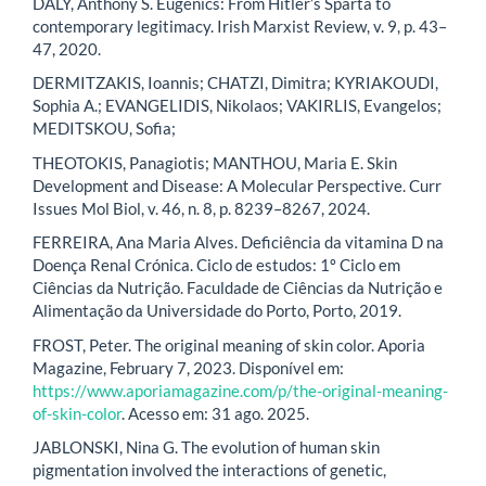
DALY, Anthony S. Eugenics: From Hitler’s Sparta to
contemporary legitimacy. Irish Marxist Review, v. 9, p. 43–
47, 2020.
DERMITZAKIS, Ioannis; CHATZI, Dimitra; KYRIAKOUDI,
Sophia A.; EVANGELIDIS, Nikolaos; VAKIRLIS, Evangelos;
MEDITSKOU, Sofia;
THEOTOKIS, Panagiotis; MANTHOU, Maria E. Skin
Development and Disease: A Molecular Perspective. Curr
Issues Mol Biol, v. 46, n. 8, p. 8239–8267, 2024.
FERREIRA, Ana Maria Alves. Deficiência da vitamina D na
Doença Renal Crónica. Ciclo de estudos: 1º Ciclo em
Ciências da Nutrição. Faculdade de Ciências da Nutrição e
Alimentação da Universidade do Porto, Porto, 2019.
FROST, Peter. The original meaning of skin color. Aporia
Magazine, February 7, 2023. Disponível em:
https://www.aporiamagazine.com/p/the-original-meaning-
of-skin-color
. Acesso em: 31 ago. 2025.
JABLONSKI, Nina G. The evolution of human skin
pigmentation involved the interactions of genetic,