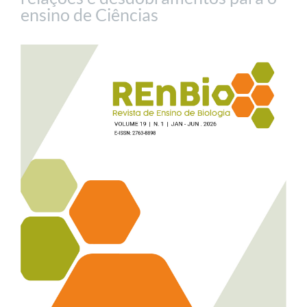
ensino de Ciências
Barra
lateral
de
artigos