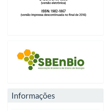
blocologosbenbio
Informações