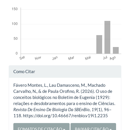
Downloads
Detalhes
Como Citar
do
Fávero Montes, L., Lau Damasceno, M., Machado
artigo
Carvalho, N., & de Paula Orofino, R. (2026). O uso de
conceitos biológicos no Boletim de Eugenia (1929):
relações e desdobramentos para o ensino de Ciências.
Revista De Ensino De Biologia Da SBEnBio
,
19
(1), 96–
118. https://doi.org/10.46667/renbio.v19i1.2235
FOMATOS DE CITAÇÃO
BAIXAR CITAÇÃO