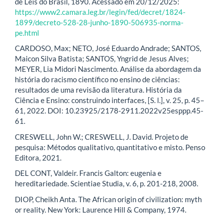
de Leis do Brasil, 1890. Acessado em 20/12/2025:
https://www2.camara.leg.br/legin/fed/decret/1824-
1899/decreto-528-28-junho-1890-506935-norma-
pe.html
CARDOSO, Max; NETO, José Eduardo Andrade; SANTOS,
Maicon Silva Batista; SANTOS, Yngrid de Jesus Alves;
MEYER, Lia Midori Nascimento. Análise da abordagem da
história do racismo científico no ensino de ciências:
resultados de uma revisão da literatura. História da
Ciência e Ensino: construindo interfaces, [S. l.], v. 25, p. 45–
61, 2022. DOI: 10.23925/2178-2911.2022v25esppp.45-
61.
CRESWELL, John W.; CRESWELL, J. David. Projeto de
pesquisa: Métodos qualitativo, quantitativo e misto. Penso
Editora, 2021.
DEL CONT, Valdeir. Francis Galton: eugenia e
hereditariedade. Scientiae Studia, v. 6, p. 201-218, 2008.
DIOP, Cheikh Anta. The African origin of civilization: myth
or reality. New York: Laurence Hill & Company, 1974.