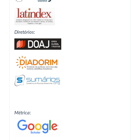
Diretórios
:
Métrica
: