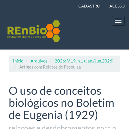
Navegação
CADASTRO
ACESSO
Principal
Conteúdo
principal
Toggl
Barra
navig
Lateral
Início
Arquivos
2026: V.19, n.1 (Jan./Jun.2026)
Artigos com Relatos de Pesquisa
O uso de conceitos
biológicos no Boletim
de Eugenia (1929)
relações e desdobramentos para o