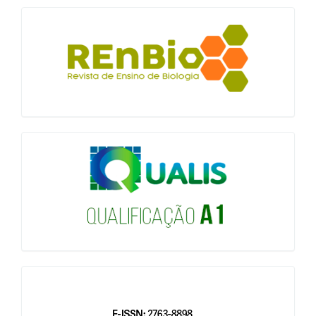
blocologo
qualis
issn