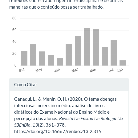
reflexões sobre a abordagem interdisciplinar e de outras
maneiras que o conteúdo possa ser trabalhado.
Downloads
Detalhes
Como Citar
do
Ganaqui, L., & Menin, O. H. (2020). O tema doenças
artigo
infecciosas no ensino médio: análise de livros
didáticos do Exame Nacional do Ensino Médio e
percepção dos alunos.
Revista De Ensino De Biologia Da
SBEnBio
,
13
(2), 361–378.
https://doi.org/10.46667/renbio.v13i2.319