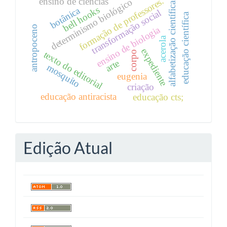
formação de professores.
ensino de ciências
determinismo biológico
alfabetização científica
bell hooks
botânica
transformação social
educação científica
antropoceno
ensino de biologia
acerola
expediente
texto do editorial
corpo
arte
mosquito
eugenia
criação
educação antiracista
educação cts;
Edição Atual