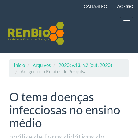
Navegação
CADASTRO
ACESSO
Principal
Conteúdo
principal
Toggl
Barra
navig
Lateral
Início
Arquivos
2020: v.13, n.2 (out. 2020)
Artigos com Relatos de Pesquisa
O tema doenças
infecciosas no ensino
médio
análise de livros didáticos do