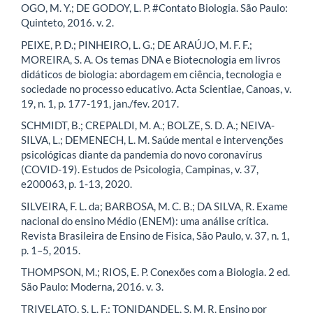
OGO, M. Y.; DE GODOY, L. P. #Contato Biologia. São Paulo:
Quinteto, 2016. v. 2.
PEIXE, P. D.; PINHEIRO, L. G.; DE ARAÚJO, M. F. F.;
MOREIRA, S. A. Os temas DNA e Biotecnologia em livros
didáticos de biologia: abordagem em ciência, tecnologia e
sociedade no processo educativo. Acta Scientiae, Canoas, v.
19, n. 1, p. 177-191, jan./fev. 2017.
SCHMIDT, B.; CREPALDI, M. A.; BOLZE, S. D. A.; NEIVA-
SILVA, L.; DEMENECH, L. M. Saúde mental e intervenções
psicológicas diante da pandemia do novo coronavírus
(COVID-19). Estudos de Psicologia, Campinas, v. 37,
e200063, p. 1-13, 2020.
SILVEIRA, F. L. da; BARBOSA, M. C. B.; DA SILVA, R. Exame
nacional do ensino Médio (ENEM): uma análise crítica.
Revista Brasileira de Ensino de Fisica, São Paulo, v. 37, n. 1,
p. 1–5, 2015.
THOMPSON, M.; RIOS, E. P. Conexões com a Biologia. 2 ed.
São Paulo: Moderna, 2016. v. 3.
TRIVELATO, S. L. F.; TONIDANDEL, S. M. R. Ensino por