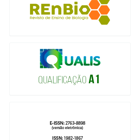
qualis
issn