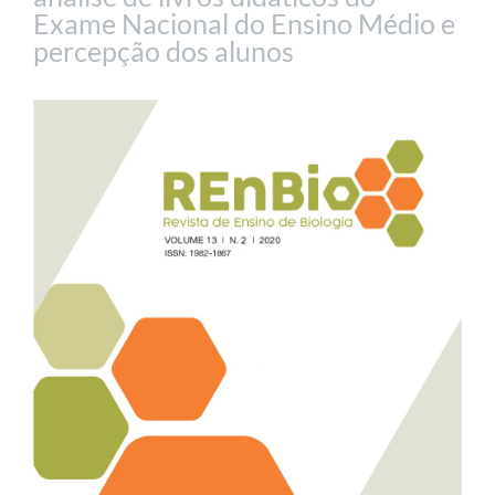
Exame Nacional do Ensino Médio e
percepção dos alunos
Barra
lateral
de
artigos