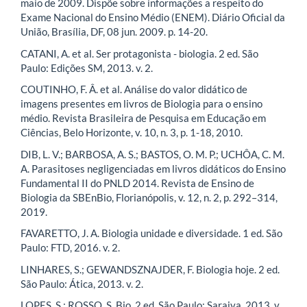
maio de 2009. Dispõe sobre informações a respeito do
Exame Nacional do Ensino Médio (ENEM). Diário Oficial da
União, Brasília, DF, 08 jun. 2009. p. 14-20.
CATANI, A. et al. Ser protagonista - biologia. 2 ed. São
Paulo: Edições SM, 2013. v. 2.
COUTINHO, F. Â. et al. Análise do valor didático de
imagens presentes em livros de Biologia para o ensino
médio. Revista Brasileira de Pesquisa em Educação em
Ciências, Belo Horizonte, v. 10, n. 3, p. 1-18, 2010.
DIB, L. V.; BARBOSA, A. S.; BASTOS, O. M. P.; UCHÔA, C. M.
A. Parasitoses negligenciadas em livros didáticos do Ensino
Fundamental II do PNLD 2014. Revista de Ensino de
Biologia da SBEnBio, Florianópolis, v. 12, n. 2, p. 292–314,
2019.
FAVARETTO, J. A. Biologia unidade e diversidade. 1 ed. São
Paulo: FTD, 2016. v. 2.
LINHARES, S.; GEWANDSZNAJDER, F. Biologia hoje. 2 ed.
São Paulo: Ática, 2013. v. 2.
LOPES, S.; ROSSO, S. Bio. 2 ed. São Paulo: Saraiva, 2013. v.