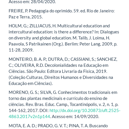
Acesso em: 28/04/2020.
FREIRE, P. Pedagogia do oprimido. 59. ed. Rio de Janeiro:
Paz e Terra, 2015.
HOLM, G.; ZILLIACUS, H. Multicultural education and
intercultural education: is there a difference? In: Dialogues
on diversity and global education. M. Talib, J. Loima, H.
Paavola, S Patrikainen (Org.). Berlim: Peter Lang, 2009, p.
11-28, 2009.
MONTEIRO, B. A. P.; DUTRA, D.; CASSIANI, S.; SANCHEZ,
C.; OLIVEIRA, R.D. Decolonialidades na Educação em
Ciências. São Paulo: Editora Livraria da Física, 2019.
(Coleção Culturas, Direitos Humanos e Diversidades na
Educação em Ciências).
MORENO, G. S.; SILVA, G. Conhecimentos tradicionais em
torno das plantas medicinais e currículo do ensino de
ciências. Rev. Bras. Educ. Camp., Tocantinópolis, v. 2, n. 1, p.
144-162, 2017. DOI:
http://dx.doi.org/10.20873/uft.2525-
4863.2017v2n1p144
. Acesso em: 14/09/2020.
MOTA, E. A. D.; PRADO, G. V. T.; PINA, T. A. Buscando