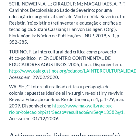
SCHLINDWEIN, A. L.; GIRALDI, P. M.; MAGALHAES, A. P. F.
Caminhos Decoloniais ao Lado de Severino: por uma
educação insurgente através de Morte e Vida Severina. In:
Resistir, (re)existir e (re)inventar a educação científica e
tecnológica. Suzani Cassiani; Irlan von Lisingen. (Org.).
Florianópolis: Núcleo de Publicações - NUP, 2019, v. 1, p.
352-385.
TUBINO, F. La interculturalidad crítica como proyecto
ético-político. In: ENCUENTRO CONTINENTAL DE
EDUCADORES AGUSTINOS, 2005, Lima. Disponível em:
http://www.oalagustinos.org/edudoc/LAINTERCULTURA
Acesso em: 29/02/2020.
WALSH, C. Interculturalidad crítica y pedagogía de-
colonial: apuestas (des)de el in-surgir, re-existir y re-vivir.
Revista Educação on-line. Rio de Janeiro, n. 4, p. 1-29, mai.
2009. Disponível em:
https://www.maxwell.vrac.puc-
rio.br/colecao.php?strSecao=resultado&nrSeq=13582@1
.
Acesso em: 01/12/2009.
Artigos mais lidos pelo mesmo(s)