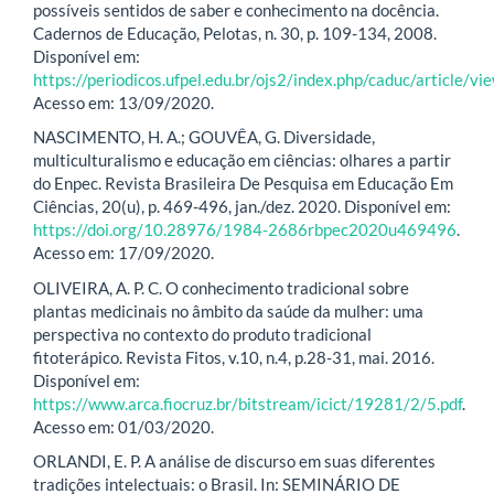
possíveis sentidos de saber e conhecimento na docência.
Cadernos de Educação, Pelotas, n. 30, p. 109-134, 2008.
Disponível em:
https://periodicos.ufpel.edu.br/ojs2/index.php/caduc/article/v
Acesso em: 13/09/2020.
NASCIMENTO, H. A.; GOUVÊA, G. Diversidade,
multiculturalismo e educação em ciências: olhares a partir
do Enpec. Revista Brasileira De Pesquisa em Educação Em
Ciências, 20(u), p. 469-496, jan./dez. 2020. Disponível em:
https://doi.org/10.28976/1984-2686rbpec2020u469496
.
Acesso em: 17/09/2020.
OLIVEIRA, A. P. C. O conhecimento tradicional sobre
plantas medicinais no âmbito da saúde da mulher: uma
perspectiva no contexto do produto tradicional
fitoterápico. Revista Fitos, v.10, n.4, p.28-31, mai. 2016.
Disponível em:
https://www.arca.fiocruz.br/bitstream/icict/19281/2/5.pdf
.
Acesso em: 01/03/2020.
ORLANDI, E. P. A análise de discurso em suas diferentes
tradições intelectuais: o Brasil. In: SEMINÁRIO DE