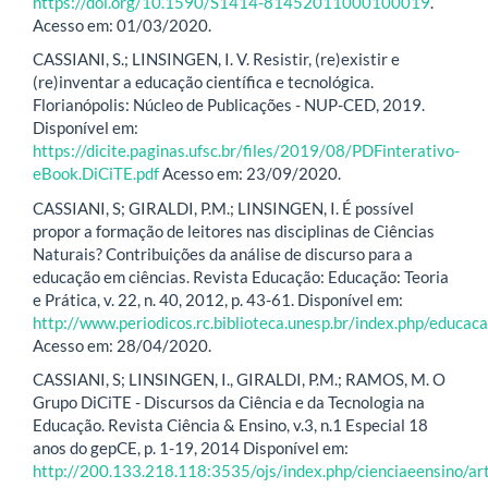
https://doi.org/10.1590/S1414-81452011000100019
.
Acesso em: 01/03/2020.
CASSIANI, S.; LINSINGEN, I. V. Resistir, (re)existir e
(re)inventar a educação científica e tecnológica.
Florianópolis: Núcleo de Publicações - NUP-CED, 2019.
Disponível em:
https://dicite.paginas.ufsc.br/files/2019/08/PDFinterativo-
eBook.DiCiTE.pdf
Acesso em: 23/09/2020.
CASSIANI, S; GIRALDI, P.M.; LINSINGEN, I. É possível
propor a formação de leitores nas disciplinas de Ciências
Naturais? Contribuições da análise de discurso para a
educação em ciências. Revista Educação: Educação: Teoria
e Prática, v. 22, n. 40, 2012, p. 43-61. Disponível em:
http://www.periodicos.rc.biblioteca.unesp.br/index.php/educac
Acesso em: 28/04/2020.
CASSIANI, S; LINSINGEN, I., GIRALDI, P.M.; RAMOS, M. O
Grupo DiCiTE - Discursos da Ciência e da Tecnologia na
Educação. Revista Ciência & Ensino, v.3, n.1 Especial 18
anos do gepCE, p. 1-19, 2014 Disponível em:
http://200.133.218.118:3535/ojs/index.php/cienciaeensino/a