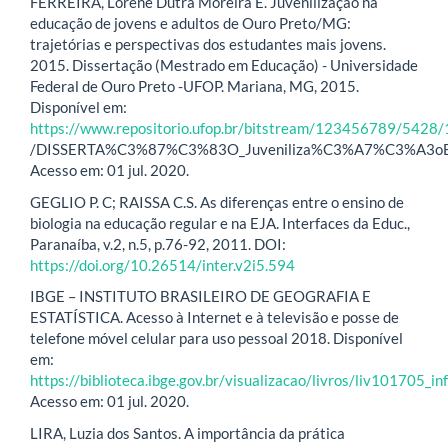
FERREIRA, Lorene Dutra Moreira E. Juvenilização na
educação de jovens e adultos de Ouro Preto/MG:
trajetórias e perspectivas dos estudantes mais jovens.
2015. Dissertação (Mestrado em Educação) - Universidade
Federal de Ouro Preto -UFOP. Mariana, MG, 2015.
Disponível em:
https://www.repositorio.ufop.br/bitstream/123456789/5428/
/DISSERTA%C3%87%C3%83O_Juveniliza%C3%A7%C3%A3oE
Acesso em: 01 jul. 2020.
GEGLIO P. C; RAISSA C.S. As diferenças entre o ensino de
biologia na educação regular e na EJA. Interfaces da Educ.,
Paranaíba, v.2, n.5, p.76-92, 2011. DOI:
https://doi.org/10.26514/inter.v2i5.594
IBGE – INSTITUTO BRASILEIRO DE GEOGRAFIA E
ESTATÍSTICA. Acesso à Internet e à televisão e posse de
telefone móvel celular para uso pessoal 2018. Disponível
em:
https://biblioteca.ibge.gov.br/visualizacao/livros/liv101705_in
Acesso em: 01 jul. 2020.
LIRA, Luzia dos Santos. A importância da prática