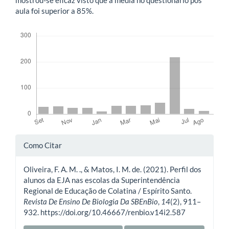
mostrou-se eficaz visto que a média no questionário pós
aula foi superior a 85%.
Downloads
Detalhes
Como Citar
do
Oliveira, F. A. M. ., & Matos, I. M. de. (2021). Perfil dos
artigo
alunos da EJA nas escolas da Superintendência
Regional de Educação de Colatina / Espírito Santo.
Revista De Ensino De Biologia Da SBEnBio
,
14
(2), 911–
932. https://doi.org/10.46667/renbio.v14i2.587