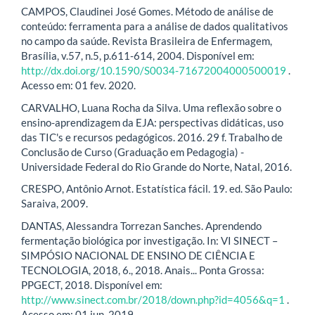
CAMPOS, Claudinei José Gomes. Método de análise de
conteúdo: ferramenta para a análise de dados qualitativos
no campo da saúde. Revista Brasileira de Enfermagem,
Brasília, v.57, n.5, p.611-614, 2004. Disponível em:
http://dx.doi.org/10.1590/S0034-71672004000500019
.
Acesso em: 01 fev. 2020.
CARVALHO, Luana Rocha da Silva. Uma reflexão sobre o
ensino-aprendizagem da EJA: perspectivas didáticas, uso
das TIC's e recursos pedagógicos. 2016. 29 f. Trabalho de
Conclusão de Curso (Graduação em Pedagogia) -
Universidade Federal do Rio Grande do Norte, Natal, 2016.
CRESPO, Antônio Arnot. Estatística fácil. 19. ed. São Paulo:
Saraiva, 2009.
DANTAS, Alessandra Torrezan Sanches. Aprendendo
fermentação biológica por investigação. In: VI SINECT –
SIMPÓSIO NACIONAL DE ENSINO DE CIÊNCIA E
TECNOLOGIA, 2018, 6., 2018. Anais... Ponta Grossa:
PPGECT, 2018. Disponível em:
http://www.sinect.com.br/2018/down.php?id=4056&q=1
.
Acesso em: 01 jun. 2019.