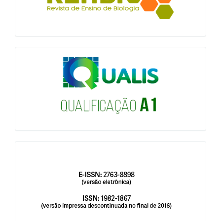
qualis
issn