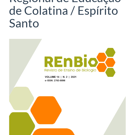
de Colatina / Espírito
Santo
Barra
lateral
de
artigos