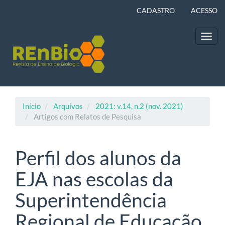
Navegação
CADASTRO
ACESSO
Principal
Conteúdo
principal
Toggl
Barra
navig
Lateral
Início
Arquivos
2021: v.14, n.2 (nov. 2021)
Artigos com Relatos de Pesquisa
Perfil dos alunos da
EJA nas escolas da
Superintendência
Regional de Educação