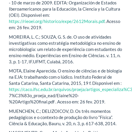
- 10 de marzo de 2009. EDITA: Organización de Estados
Iberoamericanos para la Educación, la Ciencia y la Cultura
(OEI). Disponível em:
https://rieoei.org/historico/expe/2612Morais.pdf
. Acesso
em: 26 fev. 2019.
MOREIRA, L. C.; SOUZA, G. S. de. O uso de atividades
investigativas como estratégia metodológica no ensino de
microbiologia: um relato de experiência com estudantes do
ensino médio. Experiências em Ensino de Ciências. v. 11, n.
3, p. 1-17, IF.UFMT, Cuiabá, 2016.
MOTA, Elaine Aparecida. O ensino de ciências e de biologia
na EJA: trabalhando com o lúdico. Instituto Federal de
Santa Catarina, Santa Catarina, 2015, 19 f. Disponível em :
https://caco.ifsc.edu.br/arquivos/proeja/artigos_especializa%
7%C3%83o_proeja_ead/Elaine%20-
%20Artigo%20final.pdf . Acesso em: 26 fev. 2019.
MUENCHEN, C.; DELIZOICOV, D. Os três momentos
pedagógicos e o contexto de produção do livro “Física”.
Ciência & Educação, Bauru, v. 20, n. 3, p. 617-638, 2014.