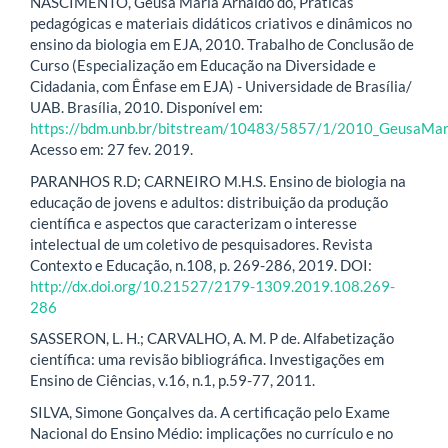
NASCIMENTO, Geusa Maria Arnaldo do, Práticas
pedagógicas e materiais didáticos criativos e dinâmicos no
ensino da biologia em EJA, 2010. Trabalho de Conclusão de
Curso (Especialização em Educação na Diversidade e
Cidadania, com Ênfase em EJA) - Universidade de Brasília/
UAB. Brasília, 2010. Disponível em:
https://bdm.unb.br/bitstream/10483/5857/1/2010_GeusaMar
Acesso em: 27 fev. 2019.
PARANHOS R.D; CARNEIRO M.H.S. Ensino de biologia na
educação de jovens e adultos: distribuição da produção
científica e aspectos que caracterizam o interesse
intelectual de um coletivo de pesquisadores. Revista
Contexto e Educação, n.108, p. 269-286, 2019. DOI:
http://dx.doi.org/10.21527/2179-1309.2019.108.269-
286
SASSERON, L. H.; CARVALHO, A. M. P de. Alfabetização
científica: uma revisão bibliográfica. Investigações em
Ensino de Ciências, v.16, n.1, p.59-77, 2011.
SILVA, Simone Gonçalves da. A certificação pelo Exame
Nacional do Ensino Médio: implicações no currículo e no