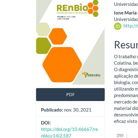
Universidad
lateral
do
Ione Maria
de
artig
Universidad
http:/
artigos
princ
Resu
O trabalho 
Colatina, b
O diagnóstic
aplicação d
biologia, c
utilizando 
PDF
predominant
mercado de 
material di
Publicado:
nov. 30, 2021
desenvolvim
eficaz visto
DOI:
https://doi.org/10.46667/re
Downloads
nbio.v14i2.587