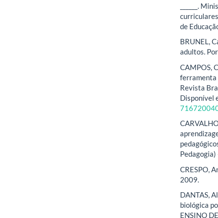
______. Min
curriculare
de Educação
BRUNEL, Car
adultos. Po
CAMPOS, Cl
ferramenta 
Revista Bra
Disponível
71672004
CARVALHO, L
aprendizage
pedagógicos
Pedagogia) 
CRESPO, Antô
2009.
DANTAS, Al
biológica 
ENSINO DE 