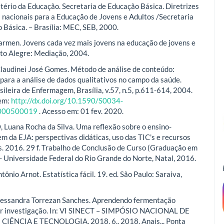
istério da Educação. Secretaria de Educação Básica. Diretrizes
s nacionais para a Educação de Jovens e Adultos /Secretaria
 Básica. – Brasília: MEC, SEB, 2000.
men. Jovens cada vez mais jovens na educação de jovens e
rto Alegre: Mediação, 2004.
audinei José Gomes. Método de análise de conteúdo:
para a análise de dados qualitativos no campo da saúde.
sileira de Enfermagem, Brasília, v.57, n.5, p.611-614, 2004.
 em:
http://dx.doi.org/10.1590/S0034-
000500019
. Acesso em: 01 fev. 2020.
uana Rocha da Silva. Uma reflexão sobre o ensino-
m da EJA: perspectivas didáticas, uso das TIC's e recursos
. 2016. 29 f. Trabalho de Conclusão de Curso (Graduação em
- Universidade Federal do Rio Grande do Norte, Natal, 2016.
nio Arnot. Estatística fácil. 19. ed. São Paulo: Saraiva,
essandra Torrezan Sanches. Aprendendo fermentação
por investigação. In: VI SINECT – SIMPÓSIO NACIONAL DE
CIÊNCIA E TECNOLOGIA, 2018, 6., 2018. Anais... Ponta