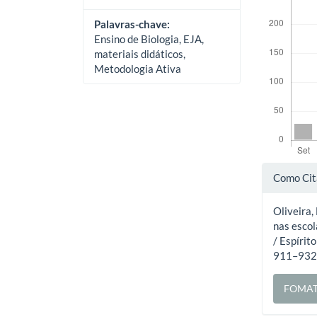
Palavras-chave:
Ensino de Biologia, EJA,
materiais didáticos,
Metodologia Ativa
Deta
Como Cit
do
Oliveira, 
artig
nas escol
/ Espírit
911–932.
FOMAT