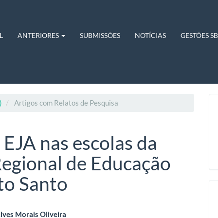
L
ANTERIORES
SUBMISSÕES
NOTÍCIAS
GESTÕES S
)
Artigos com Relatos de Pesquisa
a EJA nas escolas da
Regional de Educação
ito Santo
eúdo
lves Morais Oliveira