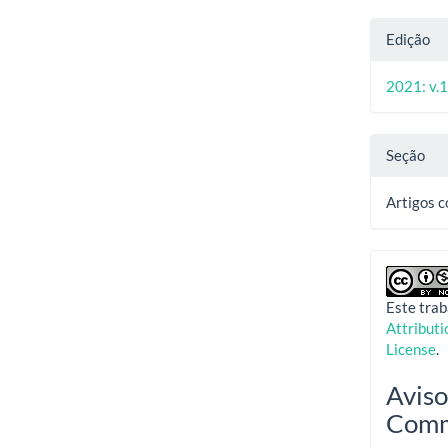
Edição
2021: v.1
Seção
Artigos 
Este trab
Attribut
License
.
Aviso
Com