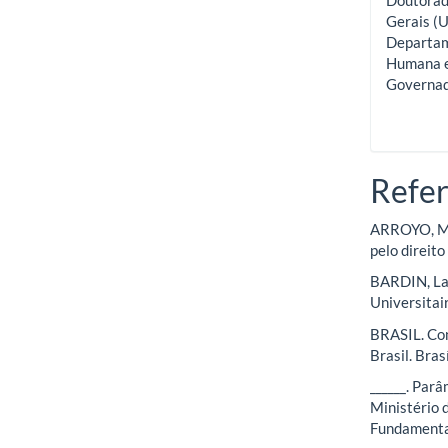
Doutorado
Gerais (U
Departame
Humana e 
Governad
Refer
ARROYO, M. 
pelo direito
BARDIN, Lau
Universitai
BRASIL. Con
Brasil. Bras
______. Parâ
Ministério 
Fundamenta