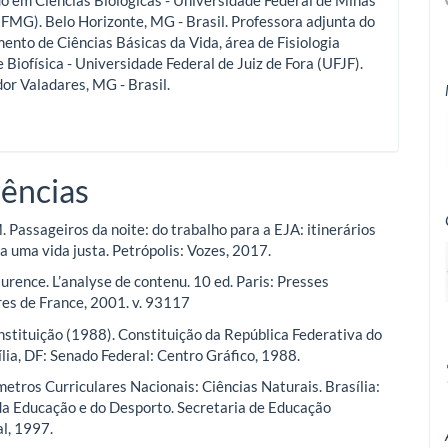
 em Ciências Biológicas - Universidade Federal de Minas
FMG). Belo Horizonte, MG - Brasil. Professora adjunta do
nto de Ciências Básicas da Vida, área de Fisiologia
Biofísica - Universidade Federal de Juiz de Fora (UFJF).
or Valadares, MG - Brasil.
ências
Passageiros da noite: do trabalho para a EJA: itinerários
 a uma vida justa. Petrópolis: Vozes, 2017.
rence. L’analyse de contenu. 10 ed. Paris: Presses
res de France, 2001. v. 93117
stituição (1988). Constituição da República Federativa do
ília, DF: Senado Federal: Centro Gráfico, 1988.
metros Curriculares Nacionais: Ciências Naturais. Brasília:
da Educação e do Desporto. Secretaria de Educação
l, 1997.