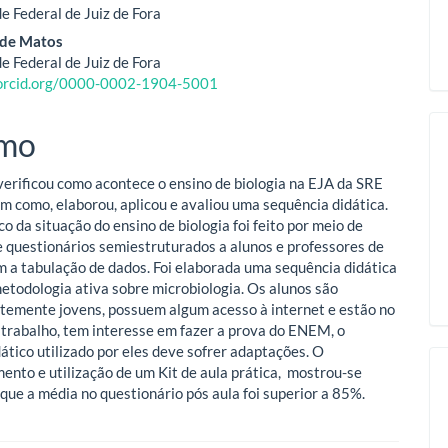
e Federal de Juiz de Fora
 de Matos
o
e Federal de Juiz de Fora
/orcid.org/0000-0002-1904-5001
ipal
mo
verificou como acontece o ensino de biologia na EJA da SRE
em como, elaborou, aplicou e avaliou uma sequência didática.
o da situação do ensino de biologia foi feito por meio de
e questionários semiestruturados a alunos e professores de
om a tabulação de dados. Foi elaborada uma sequência didática
metodologia ativa sobre microbiologia. Os alunos são
emente jovens, possuem algum acesso à internet e estão no
trabalho, tem interesse em fazer a prova do ENEM, o
dático utilizado por eles deve sofrer adaptações. O
ento e utilização de um Kit de aula prática, mostrou-se
 que a média no questionário pós aula foi superior a 85%.