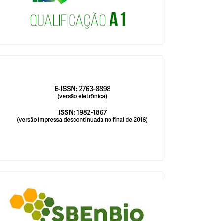
issn
blocologosbenbio