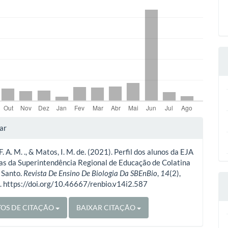
lhes
ar
F. A. M. ., & Matos, I. M. de. (2021). Perfil dos alunos da EJA
o
as da Superintendência Regional de Educação de Colatina
o Santo.
Revista De Ensino De Biologia Da SBEnBio
,
14
(2),
 https://doi.org/10.46667/renbio.v14i2.587
OS DE CITAÇÃO
BAIXAR CITAÇÃO