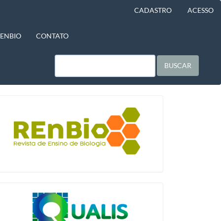
CADASTRO
ACESSO
BENBIO
CONTATO
BUSCAR
blocologo
qualis