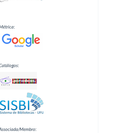
Métrica
:
Catálogos
:
Associada/Membro
: