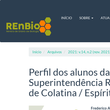
Navegação
Principal
Conteúdo
principal
INÍCIO
SOBRE
ATUA
Barra
Lateral
Início
Arquivos
2021: v.14, n.2 (nov. 2021
Perfil dos alunos d
Superintendência 
de Colatina / Espír
Barra
Cont
Frederico A