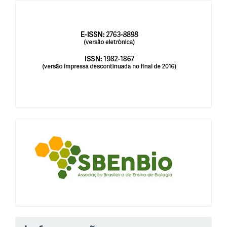
issn
blocologosbenbio