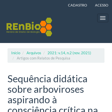
Navegação
CADASTRO
ACESSO
Principal
Conteúdo
principal
Toggl
Barra
navig
Lateral
Início
Arquivos
2021: v.14, n.2 (nov. 2021)
Artigos com Relatos de Pesquisa
Sequência didática
sobre arboviroses
aspirando à
consciência crítica na