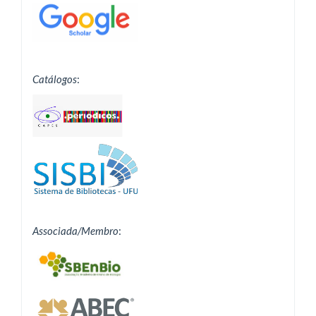
Catálogos
:
Associada/Membro
: