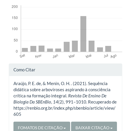
Downloads
Detalhes
Como Citar
do
Araújo, P. E. de, & Menin, O. H. . (2021). Sequência
artigo
didática sobre arboviroses aspirando à consciência
crítica na formação integral.
Revista De Ensino De
Biologia Da SBEnBio
,
14
(2), 991–1010. Recuperado de
https://renbio.org.br/index.php/sbenbio/article/view/
605
FOMATOS DE CITAÇÃO
BAIXAR CITAÇÃO