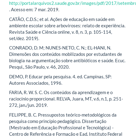
http://portalarquivos2.saude.gov.br/images/pdf/2017/setemb
. Acesso em: 7 mar. 2019.
CATÃO, C.D.S.; et al. Ações de educação em saúde em
ambiente escolar sobre arboviroses: relato de experiência.
Revista Saúde e Ciência online, v. 8, n. 3, p. 105-114,
set/dez. 2019).
CONRADO, D. M; NUNES-NETO, C. N.; EL-HANI, N.
Dimensões dos conteúdos mobilizados por estudantes de
biologia na argumentação sobre antibióticos e saúde. Ecuc.
Pesqui., São Paulo, v. 46, 2020.
DEMO, P. Educar pela pesquisa. 4. ed. Campinas, SP:
Autores Associados, 1996.
FARIA, R. W. S. C. Os conteúdos da aprendizagem e o
raciocínio proporcional. RELVA, Juara, MT, v.6, n.1, p. 251-
272, jan./jun. 2019.
FELIPPE, B. C. Pressupostos teórico-metodológicos da
pesquisa como princípio pedagógico. Dissertação
(Mestrado em Educação Profissional e Tecnológica) -
Centro de Referência e Formação e Ead, Instituto Federal