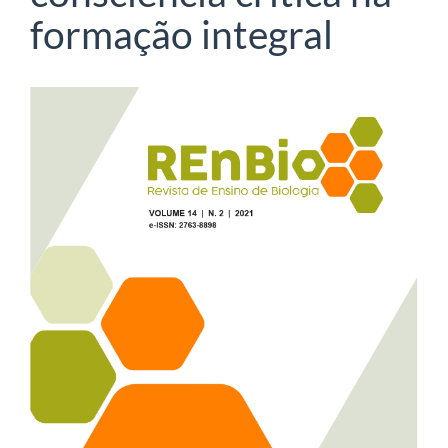
formação integral
Barra
lateral
de
artigos