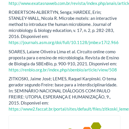
http://www.exatasnaweb.com.br/revista/index.php/anais/artic
ROBERTSON-ALBERTYN, Senga; HARDEE, Erin;
STANLEY-WALL, Nicola R. Microbe motels: an interactive
method to introduce the human microbiome. Journal of
microbiology & biology education, v. 17, n. 2, p. 282-283,
2016. Disponível em:
https://journals.asm.org/doi/full/10.1128/jmbe.v17i2.966
SOARES, Laiane Oliveira Lima et al. Circuito online como
proposta para o ensino de microbiologia. Revista de Ensino
de Biologia da SBEnBio, p. 900-910, 2021. Disponível em:
https://renbio.org.br/index.php/sbenbio/article/view/508
ZITKOSKI, Jaime José; LEMES, Raquel Karpinski. O tema
gerador segundo Freire: base para a interdisciplinaridade.
In: SEMINÁRIO NACIONAL DIÁLOGOS COM PAULO
FREIRE: UTOPIA, ESPERANÇA E HUMANIZAÇÃO, 9.,
2015. Disponível em:
https://www2.faccat.br/portal/sites/default/files/zitkoski_leme
blocologo