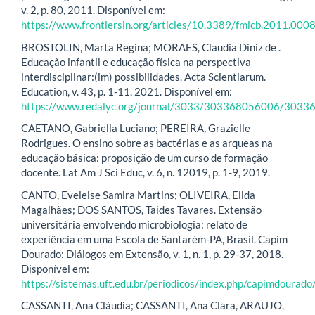
v. 2, p. 80, 2011. Disponível em:
https://www.frontiersin.org/articles/10.3389/fmicb.2011.0008
BROSTOLIN, Marta Regina; MORAES, Claudia Diniz de .
Educação infantil e educação física na perspectiva
interdisciplinar:(im) possibilidades. Acta Scientiarum.
Education, v. 43, p. 1-11, 2021. Disponível em:
https://www.redalyc.org/journal/3033/303368056006/3033
CAETANO, Gabriella Luciano; PEREIRA, Grazielle
Rodrigues. O ensino sobre as bactérias e as arqueas na
educação básica: proposição de um curso de formação
docente. Lat Am J Sci Educ, v. 6, n. 12019, p. 1-9, 2019.
CANTO, Eveleise Samira Martins; OLIVEIRA, Elida
Magalhães; DOS SANTOS, Taides Tavares. Extensão
universitária envolvendo microbiologia: relato de
experiência em uma Escola de Santarém-PA, Brasil. Capim
Dourado: Diálogos em Extensão, v. 1, n. 1, p. 29-37, 2018.
Disponível em:
https://sistemas.uft.edu.br/periodicos/index.php/capimdourado
CASSANTI, Ana Cláudia; CASSANTI, Ana Clara, ARAUJO,