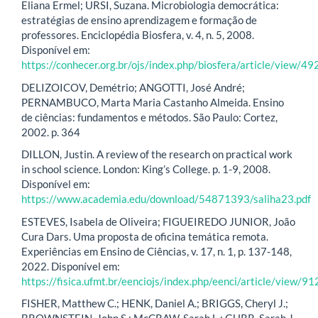
Eliana Ermel; URSI, Suzana. Microbiologia democrática:
estratégias de ensino aprendizagem e formação de
professores. Enciclopédia Biosfera, v. 4, n. 5, 2008.
Disponível em:
https://conhecer.org.br/ojs/index.php/biosfera/article/view/4
DELIZOICOV, Demétrio; ANGOTTI, José André;
PERNAMBUCO, Marta Maria Castanho Almeida. Ensino
de ciências: fundamentos e métodos. São Paulo: Cortez,
2002. p. 364
DILLON, Justin. A review of the research on practical work
in school science. London: King’s College. p. 1-9, 2008.
Disponível em:
https://www.academia.edu/download/54871393/saliha23.pdf
ESTEVES, Isabela de Oliveira; FIGUEIREDO JUNIOR, João
Cura Dars. Uma proposta de oficina temática remota.
Experiências em Ensino de Ciências, v. 17, n. 1, p. 137-148,
2022. Disponível em:
https://fisica.ufmt.br/eenciojs/index.php/eenci/article/view/91
FISHER, Matthew C.; HENK, Daniel A.; BRIGGS, Cheryl J.;