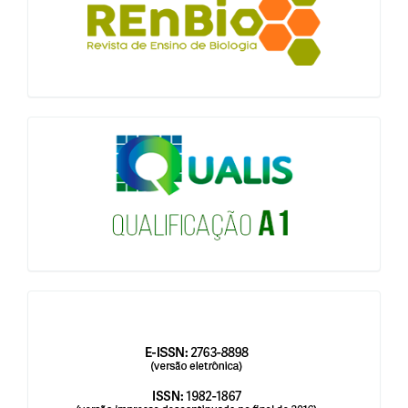
qualis
issn