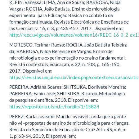
KLEIN, Vanessa; LIMA, Ana de Souza; BARBOSA, Nilda
Vargas; ROCHA, João Batista. Ensino de microbiologia
experimental para Educação Básica no contexto da
formação continuada. Revista Electrónica de Enseñanza de
las Ciencias, v. 16, n. 3, p. 435-457, 2017. Disponível em:
http://reec.uvigo.es/volumenes/volumen16/REEC_16_3_2_ex1
MORESCO, Terimar Ruoso; ROCHA, João Batista Teixeira
da; BARBOSA, Nilda Berenice de Vargas. Ensino de
microbiologia e a experimentação no ensino fundamental.
Revista contexto & educação, v. 32, n. 103, p. 165-190,
2017. Disponível em:
https://revistas.unijui.edu.br/index.php/contextoeducacao/art
PEREIRA, Adriana Soares; SHITSUKA, Dorlivete Moreira;
PARREIRA, Fabio José; SHITSUKA, Ricardo. Metodologia
da pesquisa científica. 2018. Disponível em:
https://repositorio.ufsm.br/handle/1/15824
PEREZ, Karla Joseane. Mundo invisível a vida que a gente
não vê–propostas de ensino de microbiologia para crianças.
Revista do Seminário de Educação de Cruz Alta-RS, v. 6, n.
1, p. 63-64, 2019. Disponível em: