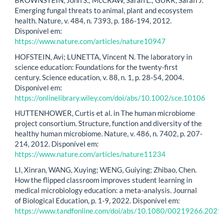
BROWNSTEIN, John S.; McCRAW, Sarah L.; GURR, Sarah J.
Emerging fungal threats to animal, plant and ecosystem
health. Nature, v. 484, n. 7393, p. 186-194, 2012.
Disponível em:
https://www.nature.com/articles/nature10947
HOFSTEIN, Avi; LUNETTA, Vincent N. The laboratory in
science education: Foundations for the twenty‐first
century. Science education, v. 88, n. 1, p. 28-54, 2004.
Disponível em:
https://onlinelibrary.wiley.com/doi/abs/10.1002/sce.10106
HUTTENHOWER, Curtis et al. in The human microbiome
project consortium. Structure, function and diversity of the
healthy human microbiome. Nature, v. 486, n. 7402, p. 207-
214, 2012. Disponível em:
https://www.nature.com/articles/nature11234
LI, Xinran, WANG, Xuying; WENG, Guiying; Zhibao, Chen.
How the flipped classroom improves student learning in
medical microbiology education: a meta-analysis. Journal
of Biological Education, p. 1-9, 2022. Disponível em:
https://www.tandfonline.com/doi/abs/10.1080/00219266.20