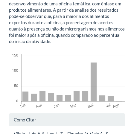
desenvolvimento de uma oficina temática, com ênfase em
produtos alimentares. A partir da análise dos resultados
pode-se observar que, para a maioria dos alimentos
expostos durante a oficina, a porcentagem de acertos
quanto à presença ou não de microrganismos nos alimentos
foi maior após a oficina, quando comparado ao percentual
do início da atividade.
Downloads
Detalhes
Como Citar
do
Vilela , J. de A. S., Lee, L. T. ., Figueira, V. V. de A., &