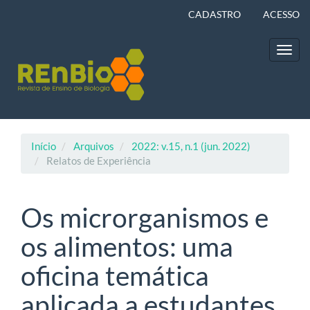
Navegação
CADASTRO
ACESSO
Principal
Conteúdo
principal
Toggl
Barra
navig
Lateral
Início
Arquivos
2022: v.15, n.1 (jun. 2022)
Relatos de Experiência
Os microrganismos e
os alimentos: uma
oficina temática
aplicada a estudantes