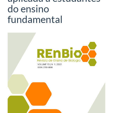
do ensino
fundamental
Barra
lateral
de
artigos