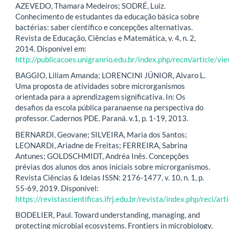
AZEVEDO, Thamara Medeiros; SODRÉ, Luiz.
Conhecimento de estudantes da educação básica sobre
bactérias: saber científico e concepções alternativas.
Revista de Educação, Ciências e Matemática, v. 4, n. 2,
2014. Disponível em:
http://publicacoes.unigranrio.edu.br/index.php/recm/article/v
BAGGIO, Liliam Amanda; LORENCINI JÚNIOR, Alvaro L.
Uma proposta de atividades sobre microrganismos
orientada para a aprendizagem significativa. In: Os
desafios da escola pública paranaense na perspectiva do
professor. Cadernos PDE. Paraná. v.1, p. 1-19, 2013.
BERNARDI, Geovane; SILVEIRA, Maria dos Santos;
LEONARDI, Ariadne de Freitas; FERREIRA, Sabrina
Antunes; GOLDSCHMIDT, Andréa Inês. Concepções
prévias dos alunos dos anos iniciais sobre microrganismos.
Revista Ciências & Ideias ISSN: 2176-1477, v. 10, n. 1, p.
55-69, 2019. Disponível:
https://revistascientificas.ifrj.edu.br/revista/index.php/reci/ar
BODELIER, Paul. Toward understanding, managing, and
protecting microbial ecosystems. Frontiers in microbiology,