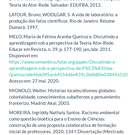
Teoria do Ator-Rede. Salvador: EDUFBA, 2012.
LATOUR, Bruno; WOOLGAR, S. A vida de laboratório: a
produção dos fatos científicos. Rio de Janeiro: Relume
Dumará, 1997.
MELO, Maria de Fátima Aranha Queiroz e. Discutindo a
aprendizagem sob a perspectiva da Teoria Ator-Rede.
Educar em Revista, n. 39, p. 177-190, jan./abr. 2011.
Disponível em:
https://www.semanticscholar.org/paper/Discutindo-a-
aprendizagem-sob-a-perspectiva-da-F%C3%A1tima-
Queiroz/afe46dc0f5ac64554d6e839c2b4b80e03849a520
Acesso em: 27 mai. 2020.
MIGNOLO, Walter. Histórias locales/disenos globales:
colonialidade, conocimientos subalternos y pensamiento
fronterizo. Madrid: Akal, 2003.
MOREIRA, Ingriddy Nathaly Santos. Racismo ambiental
como questão bioética para o Ensino de Ciências:
construção de uma proposta colaborativa de formação
inicial de professores. 2020, 134 f. Dissertação (Mestrado