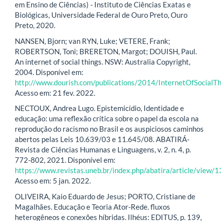
em Ensino de Ciências) - Instituto de Ciências Exatas e
Biológicas, Universidade Federal de Ouro Preto, Ouro
Preto, 2020.
NANSEN, Bjorn; van RYN, Luke; VETERE, Frank;
ROBERTSON, Toni; BRERETON, Margot; DOUISH, Paul.
An internet of social things. NSW: Australia Copyright,
2004. Disponível em:
http://www.dourish.com/publications/2014/InternetOfSocialTh
Acesso em: 21 fev. 2022.
NECTOUX, Andrea Lugo. Epistemicídio, Identidade e
educação: uma reflexão crítica sobre o papel da escola na
reprodução do racismo no Brasil e os auspiciosos caminhos
abertos pelas Leis 10.639/03 e 11.645/08. ABATIRÁ-
Revista de Ciências Humanas e Linguagens, v. 2, n. 4, p.
772-802, 2021. Disponível em:
https://www.revistas.uneb.br/index.php/abatira/article/view/
Acesso em: 5 jan. 2022.
OLIVEIRA, Kaio Eduardo de Jesus; PORTO, Cristiane de
Magalhães. Educação e Teoria Ator-Rede. fluxos
heterogêneos e conexões híbridas. Ilhéus: EDITUS, p. 139,