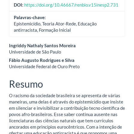
DOI:
https://doi.org/10.46667/renbio.v15inesp2.731
Palavras-chave:
Epistemicídio, Teoria Ator-Rede, Educação
antirracista, Formação Inicial
Conteúdo
Ingriddy Nathaly Santos Moreira
Universidade de São Paulo
do
Fábio Augusto Rodrigues e Silva
artigo
Universidade Federal de Ouro Preto
principal
Resumo
O racismo da sociedade brasileira se apresenta de várias
maneiras, uma delas é através do epistemicídio que insiste
em silenciar e invisibilizar a contribuição tecno científica de
povos afro-brasileiros. Esse saber continua ausente nas
licenciaturas das ciências naturais que tem currículos
ancorados em princípios eurocêntricos. Com a intenção de
ofertar uma educação antirracista é que propomos uma