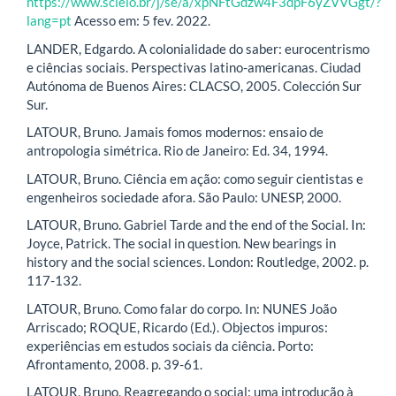
https://www.scielo.br/j/se/a/xpNFtGdzw4F3dpF6yZVVGgt/?
lang=pt
Acesso em: 5 fev. 2022.
LANDER, Edgardo. A colonialidade do saber: eurocentrismo
e ciências sociais. Perspectivas latino-americanas. Ciudad
Autónoma de Buenos Aires: CLACSO, 2005. Colección Sur
Sur.
LATOUR, Bruno. Jamais fomos modernos: ensaio de
antropologia simétrica. Rio de Janeiro: Ed. 34, 1994.
LATOUR, Bruno. Ciência em ação: como seguir cientistas e
engenheiros sociedade afora. São Paulo: UNESP, 2000.
LATOUR, Bruno. Gabriel Tarde and the end of the Social. In:
Joyce, Patrick. The social in question. New bearings in
history and the social sciences. London: Routledge, 2002. p.
117-132.
LATOUR, Bruno. Como falar do corpo. In: NUNES João
Arriscado; ROQUE, Ricardo (Ed.). Objectos impuros:
experiências em estudos sociais da ciência. Porto:
Afrontamento, 2008. p. 39-61.
LATOUR, Bruno. Reagregando o social: uma introdução à