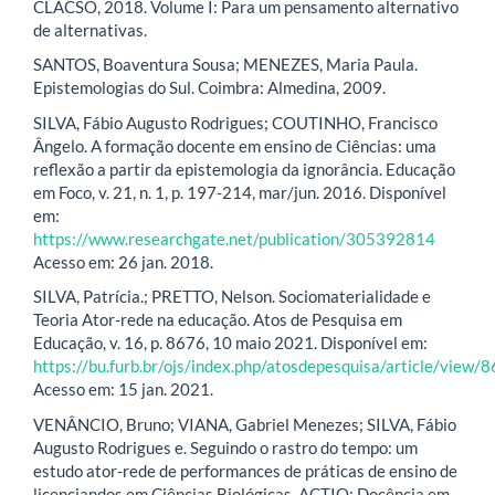
CLACSO, 2018. Volume I: Para um pensamento alternativo
de alternativas.
SANTOS, Boaventura Sousa; MENEZES, Maria Paula.
Epistemologias do Sul. Coimbra: Almedina, 2009.
SILVA, Fábio Augusto Rodrigues; COUTINHO, Francisco
Ângelo. A formação docente em ensino de Ciências: uma
reflexão a partir da epistemologia da ignorância. Educação
em Foco, v. 21, n. 1, p. 197-214, mar/jun. 2016. Disponível
em:
https://www.researchgate.net/publication/305392814
Acesso em: 26 jan. 2018.
SILVA, Patrícia.; PRETTO, Nelson. Sociomaterialidade e
Teoria Ator-rede na educação. Atos de Pesquisa em
Educação, v. 16, p. 8676, 10 maio 2021. Disponível em:
https://bu.furb.br/ojs/index.php/atosdepesquisa/article/view
Acesso em: 15 jan. 2021.
VENÂNCIO, Bruno; VIANA, Gabriel Menezes; SILVA, Fábio
Augusto Rodrigues e. Seguindo o rastro do tempo: um
estudo ator-rede de performances de práticas de ensino de
licenciandos em Ciências Biológicas. ACTIO: Docência em