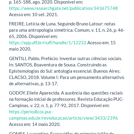
p. 165-188, ago. 2020. Disponível em:
https://www.researchgate.net/publication/343675748
Acesso em: 10 set. 2021.
FREIRE, Letícia de Luna. Seguindo Bruno Latour: notas
para uma antropologia simétrica. Comum, v. 11, n. 26, p. 46-
65, 2006. Disponível em:
https://app.uff.br/riuff/handle/1/12232
Acesso em: 15
maio 2020.
GENTILI, Pablo. Prefácio: Inventar outras ciências sociais.
In: SANTOS, Boaventura de Sousa. Construindo as
Epistemologias do Sul: antologia essencial. Buenos Aires:
CLACSO, 2018. Volume I: Para um pensamento alternativo
de alternativas, p. 13-17.
GODOY, Eliete Aparecida. A ausência das questões raciais
na formação inicial de professores. Revista Educação PUC-
Campinas, v. 22, n. 1, p. 77-92, 2017. Disponível em:
https://periodicos.puc-
campinas.edu.br/reveducacao/article/view/3433/2396
Acesso em: 14 maio 2020.
GOMES, Laurentino. Escravidão: do primeiro leilão de