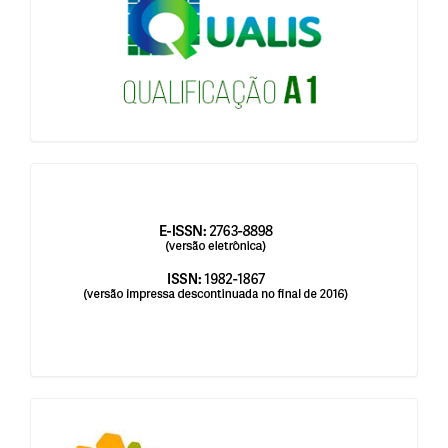
qualis
issn
blocologosbenbio