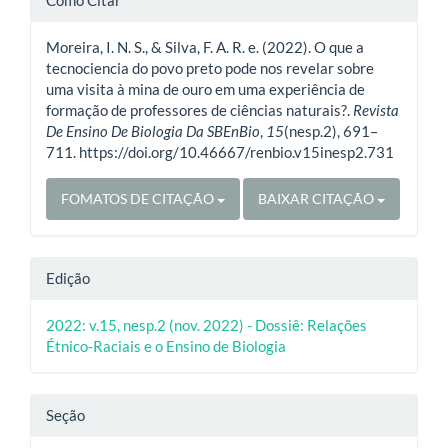
Como Citar
do
Moreira, I. N. S., & Silva, F. A. R. e. (2022). O que a
artigo
tecnociencia do povo preto pode nos revelar sobre
uma visita à mina de ouro em uma experiência de
formação de professores de ciências naturais?.
Revista
De Ensino De Biologia Da SBEnBio
,
15
(nesp.2), 691–
711. https://doi.org/10.46667/renbio.v15inesp2.731
FOMATOS DE CITAÇÃO
BAIXAR CITAÇÃO
Edição
2022: v.15, nesp.2 (nov. 2022) - Dossiê: Relações
Étnico-Raciais e o Ensino de Biologia
Seção