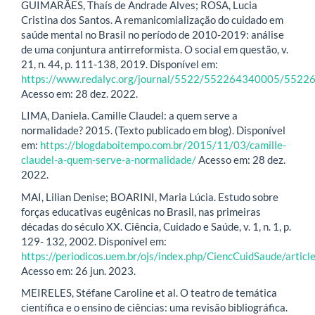
GUIMARÃES, Thaís de Andrade Alves; ROSA, Lucia
Cristina dos Santos. A remanicomialização do cuidado em
saúde mental no Brasil no período de 2010-2019: análise
de uma conjuntura antirreformista. O social em questão, v.
21, n. 44, p. 111-138, 2019. Disponível em:
https://www.redalyc.org/journal/5522/552264340005/5522
Acesso em: 28 dez. 2022.
LIMA, Daniela. Camille Claudel: a quem serve a
normalidade? 2015. (Texto publicado em blog). Disponível
em:
https://blogdaboitempo.com.br/2015/11/03/camille-
claudel-a-quem-serve-a-normalidade/
Acesso em: 28 dez.
2022.
MAI, Lilian Denise; BOARINI, Maria Lúcia. Estudo sobre
forças educativas eugênicas no Brasil, nas primeiras
décadas do século XX. Ciência, Cuidado e Saúde, v. 1, n. 1, p.
129- 132, 2002. Disponível em:
https://periodicos.uem.br/ojs/index.php/CiencCuidSaude/arti
Acesso em: 26 jun. 2023.
MEIRELES, Stéfane Caroline et al. O teatro de temática
científica e o ensino de ciências: uma revisão bibliográfica.