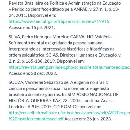
Revista Brasileira de Política e Administração da Educação
– Periódico científico editado pela ANPAE, v. 27, n. 1, p. 13-
24, 2011. Disponível em:
https://www.seer.ufrgs.br/rbpae/article/view/19915
Acesso em: 15 jul. 2021.
SILVA, Pedro Henrique Moreira; CARVALHO, Valdênia.
Sofrimento mental e dignidade da pessoa humana:
interpretando as intercessões históricas e filosóficas da
ordem psiquiátrica. SCIAS. Direitos Humanos e Educação, v.
2, n. 2, p. 165-188, 2019. Disponível em:
https://revista.uemg.br/index.php/sciasdireitoshumanoseduca
Acesso em: 28 dez. 2022.
SOUZA, Vanderlei Sebastião de. A eugenia no Brasil:
ciência e pensamento social no movimento eugenista
brasileiro do entre-guerras. In: SIMPÓSIO NACIONAL DE
HISTÓRIA: GUERRA E PAZ, 23., 2005, Londrina. Anais...
Londrina: APUH, 2005. CD-ROM. Disponível em:
http://conselheiros6.nute.ufsc.br/ebook/medias/pdf/A%20eug
%20inserido.compressed.pdf
Acesso em: 26 jun. 2023.