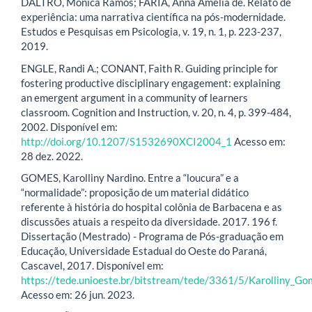
DALTRO, Mônica Ramos; FARIA, Anna Amélia de. Relato de
experiência: uma narrativa científica na pós-modernidade.
Estudos e Pesquisas em Psicologia, v. 19, n. 1, p. 223-237,
2019.
ENGLE, Randi A.; CONANT, Faith R. Guiding principle for
fostering productive disciplinary engagement: explaining
an emergent argument in a community of learners
classroom. Cognition and Instruction, v. 20, n. 4, p. 399-484,
2002. Disponível em:
http://doi.org/10.1207/S1532690XCI2004_1
Acesso em:
28 dez. 2022.
GOMES, Karolliny Nardino. Entre a “loucura” e a
“normalidade”: proposição de um material didático
referente à história do hospital colônia de Barbacena e as
discussões atuais a respeito da diversidade. 2017. 196 f.
Dissertação (Mestrado) - Programa de Pós-graduação em
Educação, Universidade Estadual do Oeste do Paraná,
Cascavel, 2017. Disponível em:
https://tede.unioeste.br/bitstream/tede/3361/5/Karolliny_G
Acesso em: 26 jun. 2023.