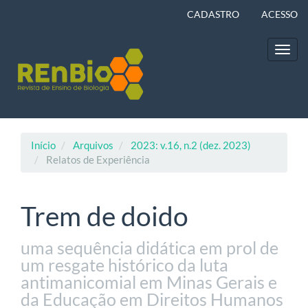
Navegação
CADASTRO
ACESSO
Principal
Conteúdo
principal
Toggl
Barra
navig
Lateral
Início
Arquivos
2023: v.16, n.2 (dez. 2023)
Relatos de Experiência
Trem de doido
uma sequência didática em prol de
um resgate histórico da luta
antimanicomial em Minas Gerais e
da Educação em Direitos Humanos