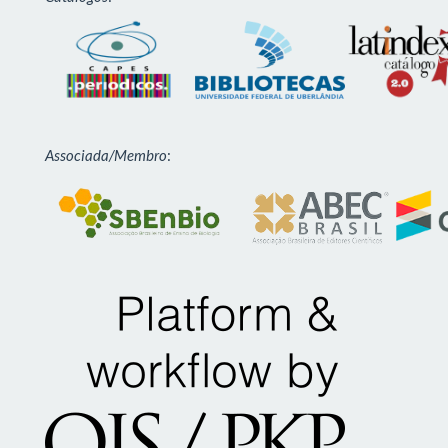
Associada/Membro
: