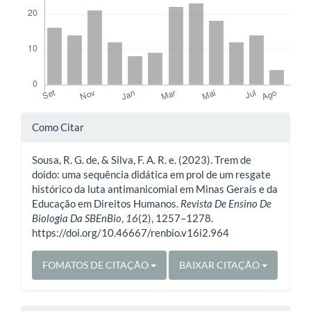
Detalhes
Como Citar
do
Sousa, R. G. de, & Silva, F. A. R. e. (2023). Trem de
artigo
doido: uma sequência didática em prol de um resgate
histórico da luta antimanicomial em Minas Gerais e da
Educação em Direitos Humanos.
Revista De Ensino De
Biologia Da SBEnBio
,
16
(2), 1257–1278.
https://doi.org/10.46667/renbio.v16i2.964
FOMATOS DE CITAÇÃO
BAIXAR CITAÇÃO