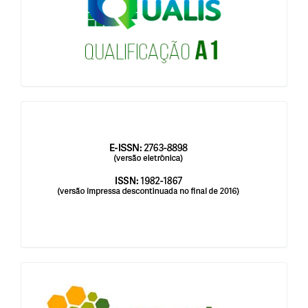
issn
blocologosbenbio