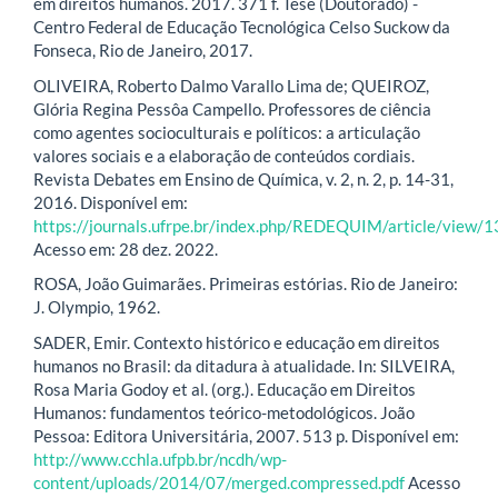
em direitos humanos. 2017. 371 f. Tese (Doutorado) -
Centro Federal de Educação Tecnológica Celso Suckow da
Fonseca, Rio de Janeiro, 2017.
OLIVEIRA, Roberto Dalmo Varallo Lima de; QUEIROZ,
Glória Regina Pessôa Campello. Professores de ciência
como agentes socioculturais e políticos: a articulação
valores sociais e a elaboração de conteúdos cordiais.
Revista Debates em Ensino de Química, v. 2, n. 2, p. 14-31,
2016. Disponível em:
https://journals.ufrpe.br/index.php/REDEQUIM/article/view/
Acesso em: 28 dez. 2022.
ROSA, João Guimarães. Primeiras estórias. Rio de Janeiro:
J. Olympio, 1962.
SADER, Emir. Contexto histórico e educação em direitos
humanos no Brasil: da ditadura à atualidade. In: SILVEIRA,
Rosa Maria Godoy et al. (org.). Educação em Direitos
Humanos: fundamentos teórico-metodológicos. João
Pessoa: Editora Universitária, 2007. 513 p. Disponível em:
http://www.cchla.ufpb.br/ncdh/wp-
content/uploads/2014/07/merged.compressed.pdf
Acesso