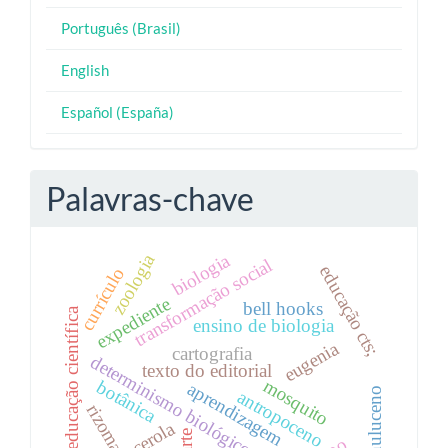
Português (Brasil)
English
Español (España)
Palavras-chave
biologia
zoologia
transformação social
educação cts;
currículo
expediente
bell hooks
educação científica
ensino de biologia
eugenia
cartografia
determinismo biológico
texto do editorial
mosquito
botânica
aprendizagem
chthuluceno
antropoceno
rizoma
acerola
arte