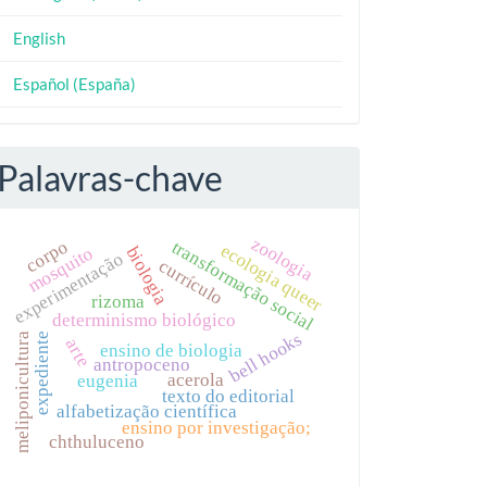
English
Español (España)
Palavras-chave
zoologia
corpo
transformação social
ecologia queer
biologia
mosquito
experimentação
currículo
rizoma
determinismo biológico
bell hooks
meliponicultura
expediente
arte
ensino de biologia
antropoceno
acerola
eugenia
texto do editorial
alfabetização científica
ensino por investigação;
chthuluceno