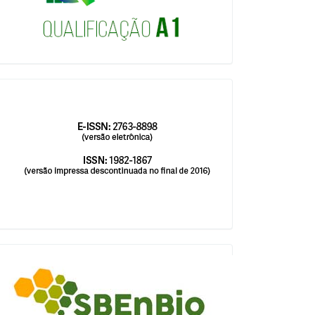
issn
blocologosbenbio