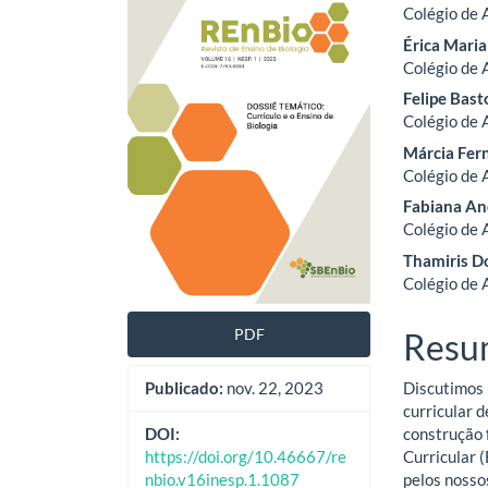
Colégio de 
lateral
do
Érica Mari
de
artig
Colégio de 
Felipe Bast
artigos
princ
Colégio de 
Márcia Fer
Colégio de 
Fabiana An
Colégio de 
Thamiris D
Colégio de 
PDF
Resu
Publicado:
nov. 22, 2023
Discutimos 
curricular 
DOI:
construção 
https://doi.org/10.46667/re
Curricular 
nbio.v16inesp.1.1087
pelos nosso