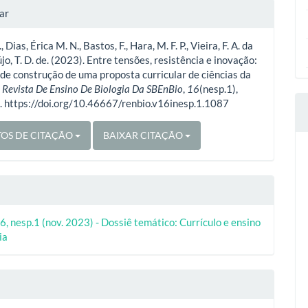
lhes
ar
., Dias, Érica M. N., Bastos, F., Hara, M. F. P., Vieira, F. A. da
o
újo, T. D. de. (2023). Entre tensões, resistência e inovação:
de construção de uma proposta curricular de ciências da
.
Revista De Ensino De Biologia Da SBEnBio
,
16
(nesp.1),
 https://doi.org/10.46667/renbio.v16inesp.1.1087
OS DE CITAÇÃO
BAIXAR CITAÇÃO
6, nesp.1 (nov. 2023) - Dossiê temático: Currículo e ensino
ia