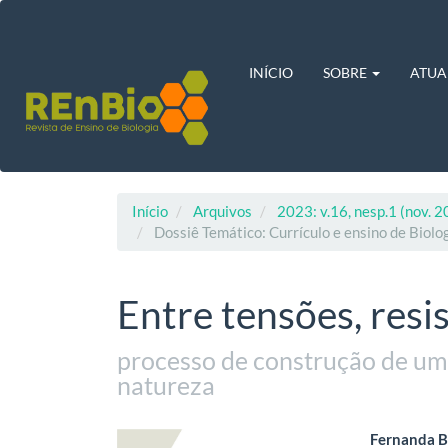
Navegação
Principal
Conteúdo
principal
INÍCIO
SOBRE
ATUA
Barra
Lateral
Início
Arquivos
2023: v.16, nesp.1 (nov. 2
Dossiê Temático: Currículo e ensino de Biolo
Entre tensões, resi
processo de construção de uma
natureza
Barra
Cont
Fernanda B