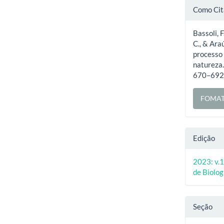
Deta
Como Cit
do
Bassoli, F
artig
C., & Ara
processo 
natureza
670–692.
FOMAT
Edição
2023: v.1
de Biolog
Seção