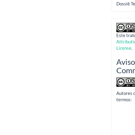
Dossiê Te
Este trab
Attribut
License
.
Aviso
Com
Autores 
termos: