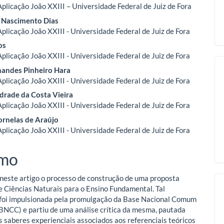
Aplicação João XXIII – Universidade Federal de Juiz de Fora
a Nascimento Dias
o
Aplicação João XXIII - Universidade Federal de Juiz de Fora
os
ipal
Aplicação João XXIII - Universidade Federal de Juiz de Fora
nandes Pinheiro Hara
Aplicação João XXIII - Universidade Federal de Juiz de Fora
drade da Costa Vieira
Aplicação João XXIII - Universidade Federal de Juiz de Fora
ornelas de Araújo
Aplicação João XXIII - Universidade Federal de Juiz de Fora
mo
neste artigo o processo de construção de uma proposta
de Ciências Naturais para o Ensino Fundamental. Tal
foi impulsionada pela promulgação da Base Nacional Comum
(BNCC) e partiu de uma análise crítica da mesma, pautada
s saberes experienciais associados aos referenciais teóricos