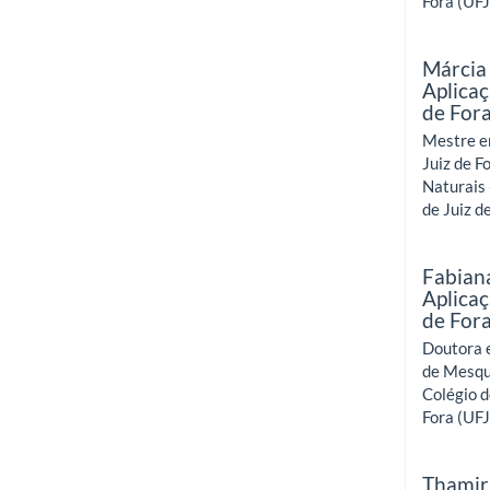
Fora (UFJ
Márcia
Aplicaç
de For
Mestre em
Juiz de F
Naturais 
de Juiz d
Fabian
Aplicaç
de For
Doutora e
de Mesqui
Colégio d
Fora (UFJ
Thamir