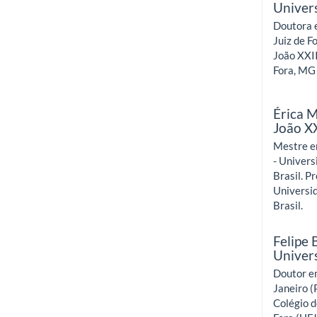
Univers
Doutora e
Juiz de F
João XXII
Fora, MG 
Érica 
João XX
Mestre e
- Univers
Brasil. P
Universid
Brasil.
Felipe 
Univers
Doutor em
Janeiro (
Colégio d