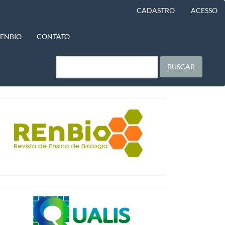
CADASTRO
ACESSO
BENBIO
CONTATO
BUSCAR
blocologo
qualis