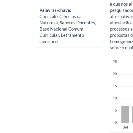
a que nos a
Palavras-chave:
pesquisador
Currículo, Ciências da
alternativa
Natureza, Saberes Docentes,
vinculação 
Base Nacional Comum
processos s
Curricular, Letramento
propostas d
científico
homogeneiza
sobre o qua
Downloads