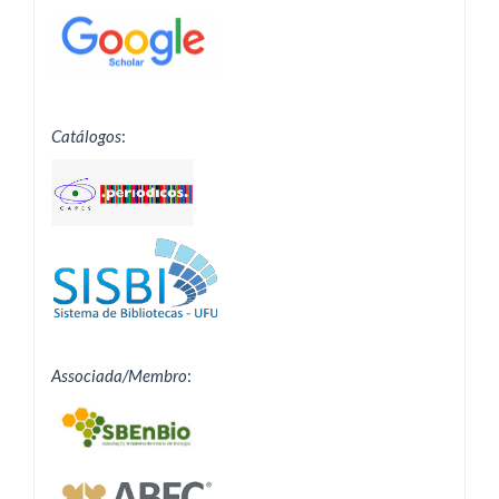
Catálogos
:
Associada/Membro
: