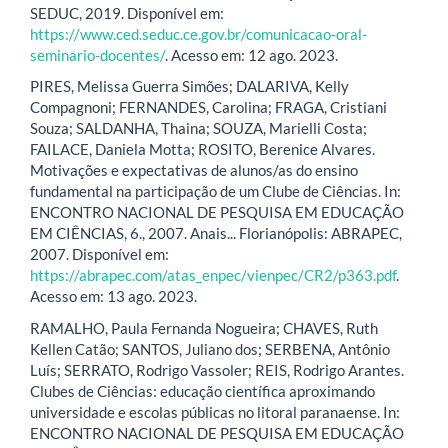
SEDUC, 2019. Disponível em:
https://www.ced.seduc.ce.gov.br/comunicacao-oral-
seminario-docentes/
. Acesso em: 12 ago. 2023.
PIRES, Melissa Guerra Simões; DALARIVA, Kelly
Compagnoni; FERNANDES, Carolina; FRAGA, Cristiani
Souza; SALDANHA, Thaina; SOUZA, Marielli Costa;
FAILACE, Daniela Motta; ROSITO, Berenice Alvares.
Motivações e expectativas de alunos/as do ensino
fundamental na participação de um Clube de Ciências. In:
ENCONTRO NACIONAL DE PESQUISA EM EDUCAÇÃO
EM CIÊNCIAS, 6., 2007. Anais... Florianópolis: ABRAPEC,
2007. Disponível em:
https://abrapec.com/atas_enpec/vienpec/CR2/p363.pdf
.
Acesso em: 13 ago. 2023.
RAMALHO, Paula Fernanda Nogueira; CHAVES, Ruth
Kellen Catão; SANTOS, Juliano dos; SERBENA, Antônio
Luís; SERRATO, Rodrigo Vassoler; REIS, Rodrigo Arantes.
Clubes de Ciências: educação científica aproximando
universidade e escolas públicas no litoral paranaense. In:
ENCONTRO NACIONAL DE PESQUISA EM EDUCAÇÃO