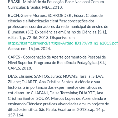
BRASIL. Ministério da Educação. Base Nacional Comum
Curricular. Brasília: MEC, 2018.
BUCH, Gisele Moraes; SCHROEDER , Edson. Clubes de
ciências e alfabetização científica: concepções dos
professores coordenadores da rede municipal de ensino de
Blumenau (SC). Experiências em Ensino de Ciências, [S. l.],
v. 8, n. 1, p. 72-86, 2013. Disponível em:
https://if.ufmt.br/eenci/artigos/Artigo_ID199/v8_n1_a2013.pdf
Acesso em: 16 jan. 2024.
CAPES - Coordenação de Aperfeiçoamento de Pessoal de
Nível Superior. Programa de Residência Pedagógica. [S. l.]:
CAPES, 2018.
DIAS, Elisiane; SANTOS, Juraci; NOVAIS, Tarsila; SILVA,
Ziliane; DUARTE, Ana Cristina Santos. A ciência e sua
história: a importância dos experimentos científicos no
cotidiano. In: CHAPANI, Daise Teresinha; DUARTE, Ana
Cristina Santos; SOUZA, Marcos Lopes de. Aprendendo e
ensinando Ciências: práticas vivenciadas em um projeto de
difusão científica. São Paulo: Escrituras, 2013. cap. 14, p.
157-164.