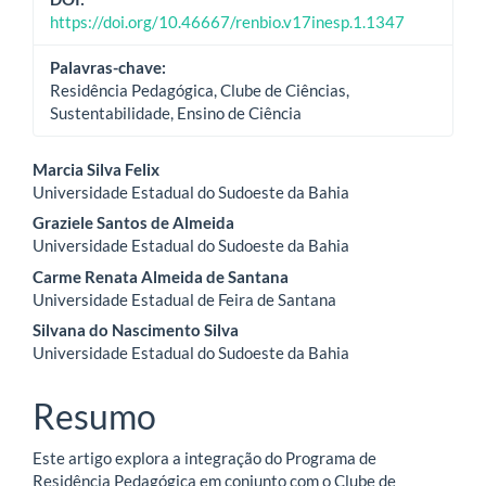
https://doi.org/10.46667/renbio.v17inesp.1.1347
Palavras-chave:
Residência Pedagógica, Clube de Ciências,
Sustentabilidade, Ensino de Ciência
Conteúdo
Marcia Silva Felix
Universidade Estadual do Sudoeste da Bahia
do
Graziele Santos de Almeida
artigo
Universidade Estadual do Sudoeste da Bahia
Carme Renata Almeida de Santana
principal
Universidade Estadual de Feira de Santana
Silvana do Nascimento Silva
Universidade Estadual do Sudoeste da Bahia
Resumo
Este artigo explora a integração do Programa de
Residência Pedagógica em conjunto com o Clube de