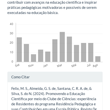
contribuir com avanços na educação científica e inspirar
práticas pedagógicas motivadoras e possíveis de serem
executadas na educação básica.
Downloads
Detalhes
Como Citar
do
Felix, M. S., Almeida, G. S. de, Santana, C. R. A. de, &
artigo
Silva, S. do N. (2024). Promovendo a Educação
Científica por meio do Clube de Ciências: experiência
de Residentes do programa Residência Pedagógica e
suas Contribuições em uma Escola Pública.
Revista De