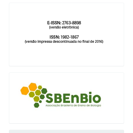
issn
blocologosbenbio