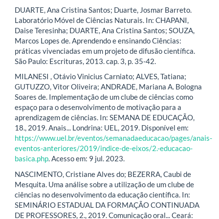
DUARTE, Ana Cristina Santos; Duarte, Josmar Barreto.
Laboratório Móvel de Ciências Naturais. In: CHAPANI,
Daise Teresinha; DUARTE, Ana Cristina Santos; SOUZA,
Marcos Lopes de. Aprendendo e ensinando Ciências:
práticas vivenciadas em um projeto de difusão científica.
São Paulo: Escrituras, 2013. cap. 3, p. 35-42.
MILANESI , Otávio Vinicius Carniato; ALVES, Tatiana;
GUTUZZO, Vitor Oliveira; ANDRADE, Mariana A. Bologna
Soares de. Implementação de um clube de ciências como
espaço para o desenvolvimento de motivação para a
aprendizagem de ciências. In: SEMANA DE EDUCAÇÃO,
18., 2019. Anais... Londrina: UEL, 2019. Disponível em:
https://www.uel.br/eventos/semanadaeducacao/pages/anais-
eventos-anteriores/2019/indice-de-eixos/2.-educacao-
basica.php
. Acesso em: 9 jul. 2023.
NASCIMENTO, Cristiane Alves do; BEZERRA, Caubi de
Mesquita. Uma análise sobre a utilização de um clube de
ciências no desenvolvimento da educação científica. In:
SEMINÁRIO ESTADUAL DA FORMAÇÃO CONTINUADA
DE PROFESSORES, 2., 2019. Comunicação oral... Ceará: