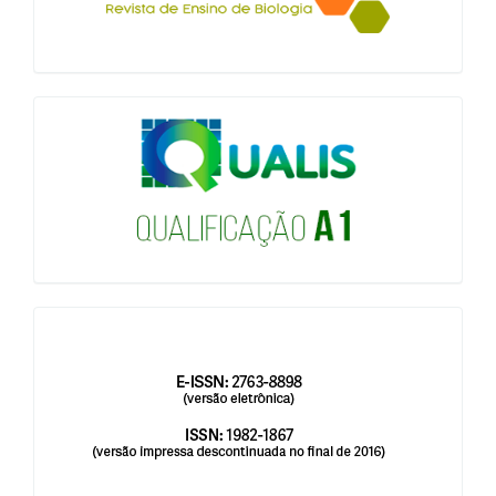
qualis
issn