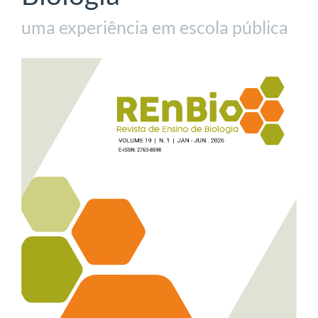
uma experiência em escola pública
Barra
lateral
de
artigos