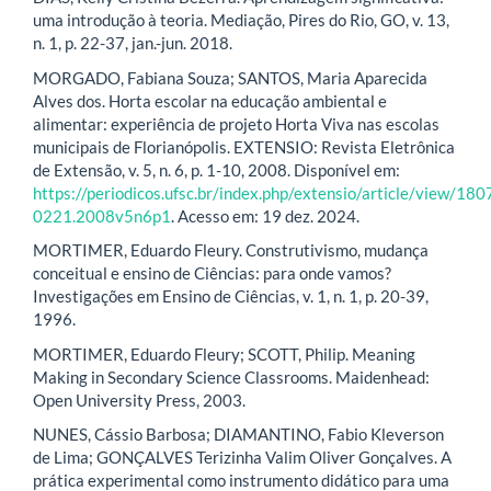
uma introdução à teoria. Mediação, Pires do Rio, GO, v. 13,
n. 1, p. 22-37, jan.-jun. 2018.
MORGADO, Fabiana Souza; SANTOS, Maria Aparecida
Alves dos. Horta escolar na educação ambiental e
alimentar: experiência de projeto Horta Viva nas escolas
municipais de Florianópolis. EXTENSIO: Revista Eletrônica
de Extensão, v. 5, n. 6, p. 1-10, 2008. Disponível em:
https://periodicos.ufsc.br/index.php/extensio/article/view/180
0221.2008v5n6p1
. Acesso em: 19 dez. 2024.
MORTIMER, Eduardo Fleury. Construtivismo, mudança
conceitual e ensino de Ciências: para onde vamos?
Investigações em Ensino de Ciências, v. 1, n. 1, p. 20-39,
1996.
MORTIMER, Eduardo Fleury; SCOTT, Philip. Meaning
Making in Secondary Science Classrooms. Maidenhead:
Open University Press, 2003.
NUNES, Cássio Barbosa; DIAMANTINO, Fabio Kleverson
de Lima; GONÇALVES Terizinha Valim Oliver Gonçalves. A
prática experimental como instrumento didático para uma