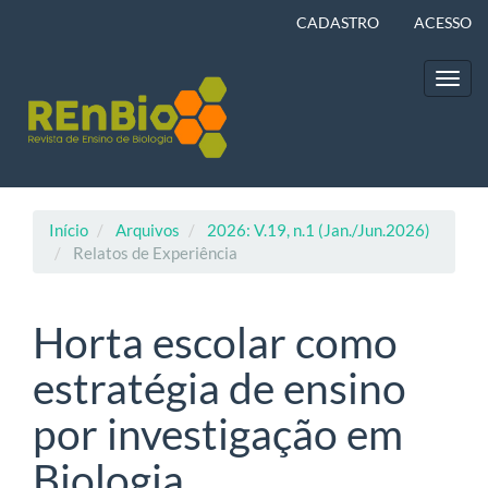
Navegação
CADASTRO
ACESSO
Principal
Conteúdo
principal
Toggl
Barra
navig
Lateral
Início
Arquivos
2026: V.19, n.1 (Jan./Jun.2026)
Relatos de Experiência
Horta escolar como
estratégia de ensino
por investigação em
Biologia