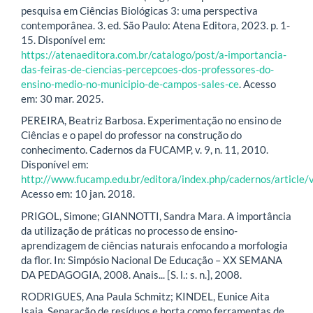
pesquisa em Ciências Biológicas 3: uma perspectiva
contemporânea. 3. ed. São Paulo: Atena Editora, 2023. p. 1-
15. Disponível em:
https://atenaeditora.com.br/catalogo/post/a-importancia-
das-feiras-de-ciencias-percepcoes-dos-professores-do-
ensino-medio-no-municipio-de-campos-sales-ce
. Acesso
em: 30 mar. 2025.
PEREIRA, Beatriz Barbosa. Experimentação no ensino de
Ciências e o papel do professor na construção do
conhecimento. Cadernos da FUCAMP, v. 9, n. 11, 2010.
Disponível em:
http://www.fucamp.edu.br/editora/index.php/cadernos/article
Acesso em: 10 jan. 2018.
PRIGOL, Simone; GIANNOTTI, Sandra Mara. A importância
da utilização de práticas no processo de ensino-
aprendizagem de ciências naturais enfocando a morfologia
da flor. In: Simpósio Nacional De Educação – XX SEMANA
DA PEDAGOGIA, 2008. Anais... [S. l.: s. n.], 2008.
RODRIGUES, Ana Paula Schmitz; KINDEL, Eunice Aita
Isaia. Separação de resíduos e horta como ferramentas de