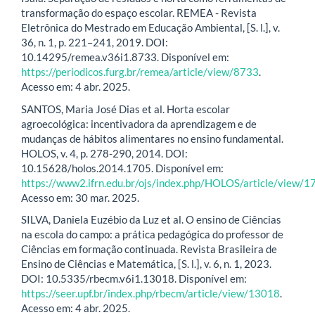
transformação do espaço escolar. REMEA - Revista
Eletrônica do Mestrado em Educação Ambiental, [S. l.], v.
36, n. 1, p. 221–241, 2019. DOI:
10.14295/remea.v36i1.8733. Disponível em:
https://periodicos.furg.br/remea/article/view/8733
.
Acesso em: 4 abr. 2025.
SANTOS, Maria José Dias et al. Horta escolar
agroecológica: incentivadora da aprendizagem e de
mudanças de hábitos alimentares no ensino fundamental.
HOLOS, v. 4, p. 278-290, 2014. DOI:
10.15628/holos.2014.1705. Disponível em:
https://www2.ifrn.edu.br/ojs/index.php/HOLOS/article/view/1
Acesso em: 30 mar. 2025.
SILVA, Daniela Euzébio da Luz et al. O ensino de Ciências
na escola do campo: a prática pedagógica do professor de
Ciências em formação continuada. Revista Brasileira de
Ensino de Ciências e Matemática, [S. l.], v. 6, n. 1, 2023.
DOI: 10.5335/rbecm.v6i1.13018. Disponível em:
https://seer.upf.br/index.php/rbecm/article/view/13018
.
Acesso em: 4 abr. 2025.