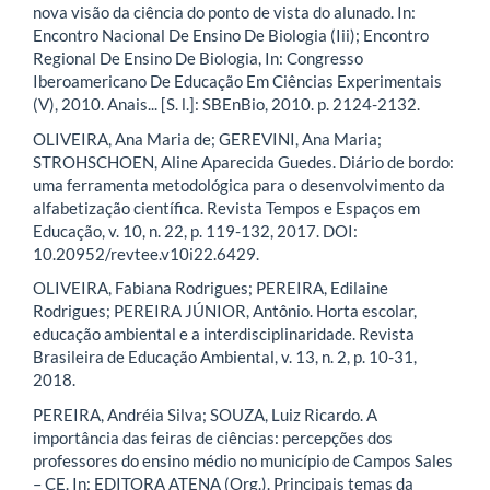
nova visão da ciência do ponto de vista do alunado. In:
Encontro Nacional De Ensino De Biologia (Iii); Encontro
Regional De Ensino De Biologia, In: Congresso
Iberoamericano De Educação Em Ciências Experimentais
(V), 2010. Anais... [S. l.]: SBEnBio, 2010. p. 2124-2132.
OLIVEIRA, Ana Maria de; GEREVINI, Ana Maria;
STROHSCHOEN, Aline Aparecida Guedes. Diário de bordo:
uma ferramenta metodológica para o desenvolvimento da
alfabetização científica. Revista Tempos e Espaços em
Educação, v. 10, n. 22, p. 119-132, 2017. DOI:
10.20952/revtee.v10i22.6429.
OLIVEIRA, Fabiana Rodrigues; PEREIRA, Edilaine
Rodrigues; PEREIRA JÚNIOR, Antônio. Horta escolar,
educação ambiental e a interdisciplinaridade. Revista
Brasileira de Educação Ambiental, v. 13, n. 2, p. 10-31,
2018.
PEREIRA, Andréia Silva; SOUZA, Luiz Ricardo. A
importância das feiras de ciências: percepções dos
professores do ensino médio no município de Campos Sales
– CE. In: EDITORA ATENA (Org.). Principais temas da