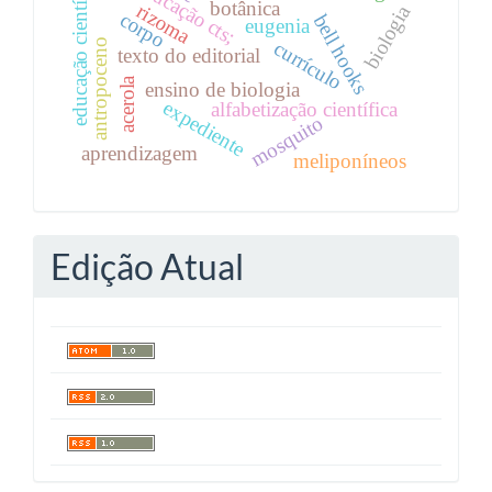
educação científica
educação cts;
botânica
rizoma
biologia
corpo
bell hooks
eugenia
antropoceno
currículo
texto do editorial
acerola
ensino de biologia
expediente
alfabetização científica
mosquito
aprendizagem
meliponíneos
Edição Atual