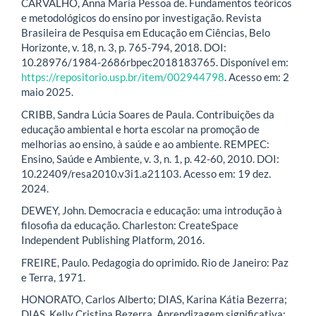
CARVALHO, Anna Maria Pessoa de. Fundamentos teóricos
e metodológicos do ensino por investigação. Revista
Brasileira de Pesquisa em Educação em Ciências, Belo
Horizonte, v. 18, n. 3, p. 765-794, 2018. DOI:
10.28976/1984-2686rbpec2018183765. Disponível em:
https://repositorio.usp.br/item/002944798
. Acesso em: 2
maio 2025.
CRIBB, Sandra Lúcia Soares de Paula. Contribuições da
educação ambiental e horta escolar na promoção de
melhorias ao ensino, à saúde e ao ambiente. REMPEC:
Ensino, Saúde e Ambiente, v. 3, n. 1, p. 42-60, 2010. DOI:
10.22409/resa2010.v3i1.a21103. Acesso em: 19 dez.
2024.
DEWEY, John. Democracia e educação: uma introdução à
filosofia da educação. Charleston: CreateSpace
Independent Publishing Platform, 2016.
FREIRE, Paulo. Pedagogia do oprimido. Rio de Janeiro: Paz
e Terra, 1971.
HONORATO, Carlos Alberto; DIAS, Karina Kátia Bezerra;
DIAS, Kelly Cristina Bezerra. Aprendizagem significativa: