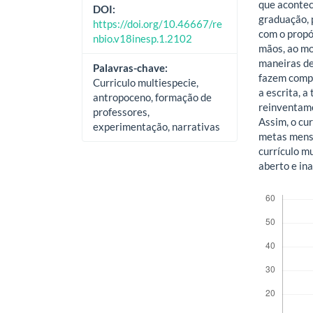
que acontec
DOI:
graduação, 
https://doi.org/10.46667/re
com o propó
nbio.v18inesp.1.2102
mãos, ao mo
maneiras de
Palavras-chave:
fazem compa
Curriculo multiespecie,
a escrita, a
antropoceno, formação de
reinventamo
professores,
Assim, o cu
experimentação, narrativas
metas mens
currículo m
aberto e in
Downloads