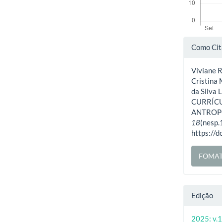
Deta
Como Cit
do
Viviane R
artig
Cristina
da Silv
CURRÍC
ANTROP
18
(nesp.
https://
FOMAT
Edição
2025: v.1