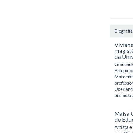
Biografia
Vivian
magisté
da Uni
Graduada
Bioquími
Matemáti
professor
Uberlând
ensino/a
Maísa 
de Edu
Artista 