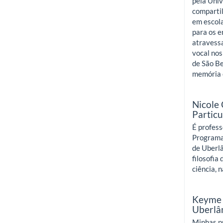
pela Uni
compartil
em escola
para os e
atravessa
vocal nos
de São Be
memória 
Nicole
Particu
É profes
Programa
de Uberlâ
filosofia
ciência, 
Keyme 
Uberlâ
Minhas p