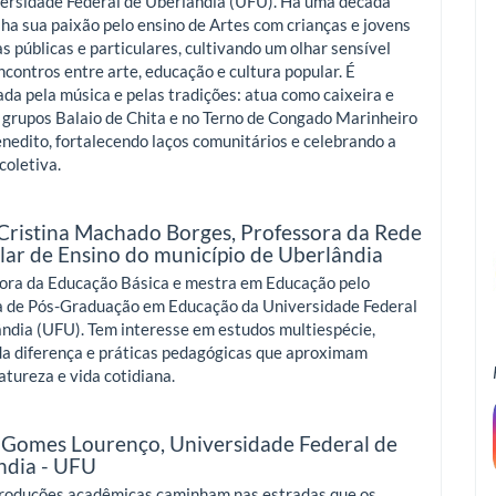
versidade Federal de Uberlândia (UFU). Há uma década
ha sua paixão pelo ensino de Artes com crianças e jovens
s públicas e particulares, cultivando um olhar sensível
ncontros entre arte, educação e cultura popular. É
da pela música e pelas tradições: atua como caixeira e
 grupos Balaio de Chita e no Terno de Congado Marinheiro
nedito, fortalecendo laços comunitários e celebrando a
coletiva.
 Cristina Machado Borges,
Professora da Rede
lar de Ensino do município de Uberlândia
sora da Educação Básica e mestra em Educação pelo
 de Pós-Graduação em Educação da Universidade Federal
ndia (UFU). Tem interesse em estudos multiespécie,
 da diferença e práticas pedagógicas que aproximam
natureza e vida cotidiana.
Gomes Lourenço,
Universidade Federal de
ndia - UFU
roduções acadêmicas caminham nas estradas que os