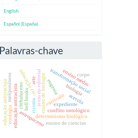
English
Español (España)
Palavras-chave
transformação social
ensino médio
educação cts;
texto do editorial
corpo
meliponíneos
ensino de biologia
arte
eugenia
educação antirracista
chthuluceno
biologia
educação antiracista
bell hooks
currículo
acerola
rizoma
expediente
zoologia
conflito ontológico
antropoceno
determinismo biológico
ensino de ciencias