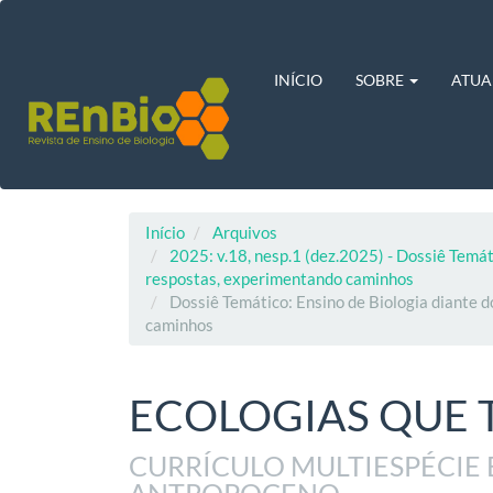
Navegação
Principal
Conteúdo
principal
INÍCIO
SOBRE
ATUA
Barra
Lateral
Início
Arquivos
2025: v.18, nesp.1 (dez.2025) - Dossiê Temát
respostas, experimentando caminhos
Dossiê Temático: Ensino de Biologia diante 
caminhos
ECOLOGIAS QUE
CURRÍCULO MULTIESPÉCIE
ANTROPOCENO