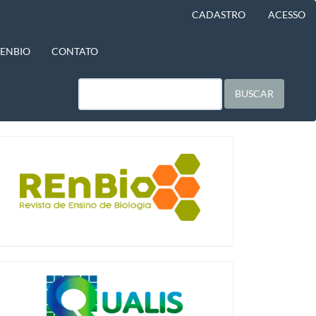
CADASTRO
ACESSO
BENBIO
CONTATO
BUSCAR
blocologo
qualis