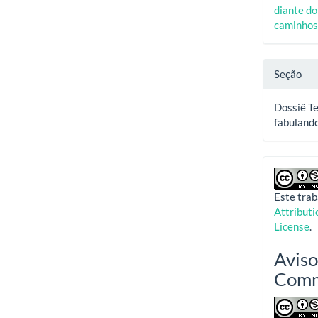
diante d
caminho
Seção
Dossiê Te
fabuland
Este trab
Attribut
License
.
Aviso
Com