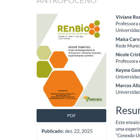
Barra
Cont
Viviane Ro
Professora 
lateral
do
Universidad
de
artig
Maísa Carv
Rede Munici
artigos
princ
Nicole Cri
Professora 
Keyme Gom
Universidad
Marcos Alla
Universidad
Resu
PDF
Este ensaio 
uma experim
Publicado:
dez. 22, 2025
"Conexão Un