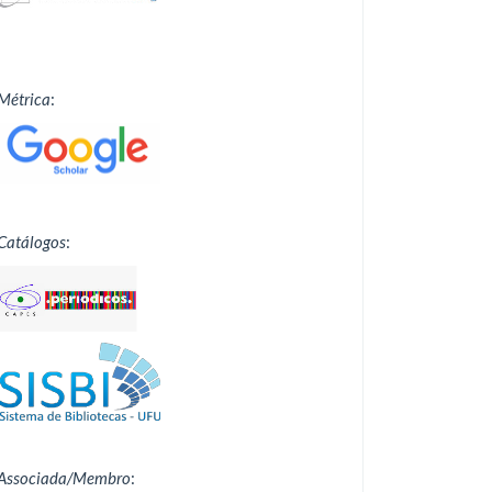
Métrica
:
Catálogos
:
Associada/Membro
: