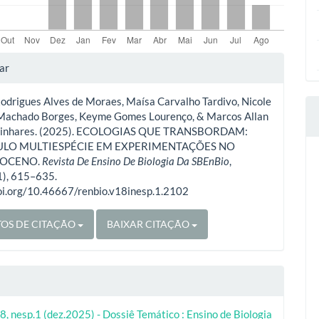
lhes
ar
odrigues Alves de Moraes, Maísa Carvalho Tardivo, Nicole
o
 Machado Borges, Keyme Gomes Lourenço, & Marcos Allan
a Linhares. (2025). ECOLOGIAS QUE TRANSBORDAM:
ULO MULTIESPÉCIE EM EXPERIMENTAÇÕES NO
OCENO.
Revista De Ensino De Biologia Da SBEnBio
,
1), 615–635.
doi.org/10.46667/renbio.v18inesp.1.2102
OS DE CITAÇÃO
BAIXAR CITAÇÃO
8, nesp.1 (dez.2025) - Dossiê Temático : Ensino de Biologia