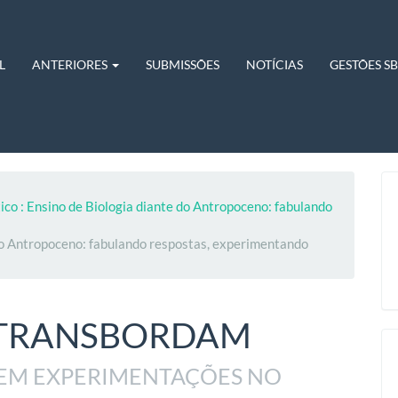
L
ANTERIORES
SUBMISSÕES
NOTÍCIAS
GESTÕES S
ico : Ensino de Biologia diante do Antropoceno: fabulando
do Antropoceno: fabulando respostas, experimentando
 TRANSBORDAM
 EM EXPERIMENTAÇÕES NO