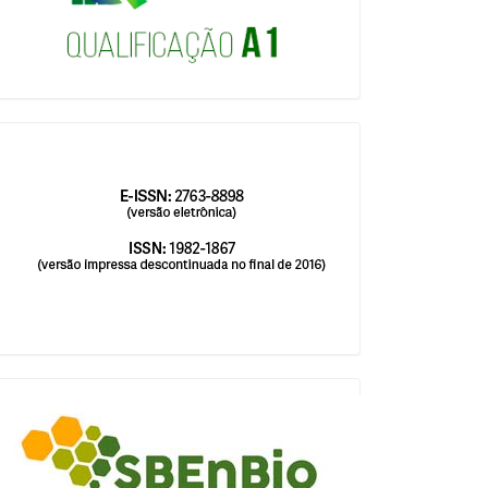
issn
blocologosbenbio