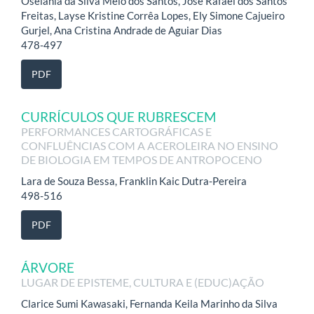
Oselania da Silva Melo dos Santos, José Rafael dos Santos
Freitas, Layse Kristine Corrêa Lopes, Ely Simone Cajueiro
Gurjel, Ana Cristina Andrade de Aguiar Dias
478-497
PDF
CURRÍCULOS QUE RUBRESCEM
PERFORMANCES CARTOGRÁFICAS E
CONFLUÊNCIAS COM A ACEROLEIRA NO ENSINO
DE BIOLOGIA EM TEMPOS DE ANTROPOCENO
Lara de Souza Bessa, Franklin Kaic Dutra-Pereira
498-516
PDF
ÁRVORE
LUGAR DE EPISTEME, CULTURA E (EDUC)AÇÃO
Clarice Sumi Kawasaki, Fernanda Keila Marinho da Silva