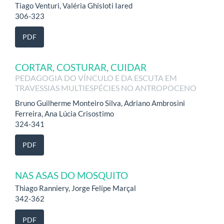
Tiago Venturi, Valéria Ghisloti Iared
306-323
PDF
CORTAR, COSTURAR, CUIDAR
PEDAGOGIA DO VÍNCULO E DA ESCUTA EM
TRAVESSIAS MULTIESPÉCIES NO ANTROPOCENO
Bruno Guilherme Monteiro Silva, Adriano Ambrosini
Ferreira, Ana Lúcia Crisostimo
324-341
PDF
NAS ASAS DO MOSQUITO
Thiago Ranniery, Jorge Felipe Marçal
342-362
PDF