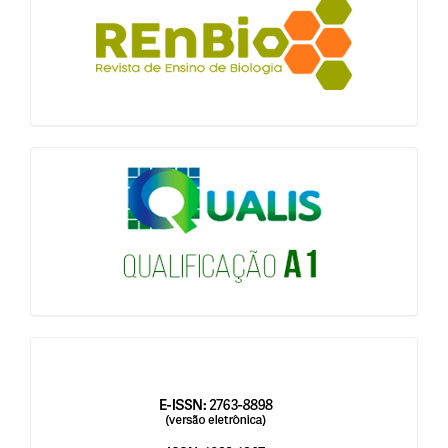
qualis
issn