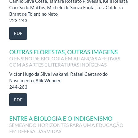
Camilo Silva Costa, Tamara Rossato Piovesan, Kélli Renata
Corrêa de Mattos, Michele de Souza Fanfa, Luiz Caldeira
Brant de Tolentino Neto
223-243
PDF
OUTRAS FLORESTAS, OUTRAS IMAGENS
O ENSINO DE BIOLOGIA EM ALIANÇAS AFETIVAS
COM AS ARTES E LITERATURAS INDÍGENAS
Victor Hugo da Silva Iwakami, Rafael Caetano do
Nascimento, Alik Wunder
244-263
PDF
ENTRE A BIOLOGIA E O INDIGENISMO
SEMEANDO HORIZONTES PARA UMA EDUCAÇÃO
EM DEFESA DAS VIDAS