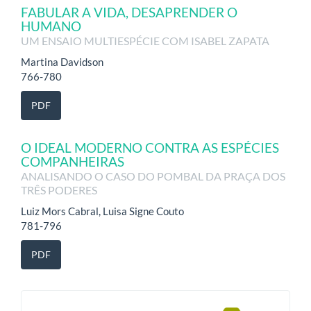
FABULAR A VIDA, DESAPRENDER O
HUMANO
UM ENSAIO MULTIESPÉCIE COM ISABEL ZAPATA
Martina Davidson
766-780
PDF
O IDEAL MODERNO CONTRA AS ESPÉCIES
COMPANHEIRAS
ANALISANDO O CASO DO POMBAL DA PRAÇA DOS
TRÊS PODERES
Luiz Mors Cabral, Luisa Signe Couto
781-796
PDF
blocologo