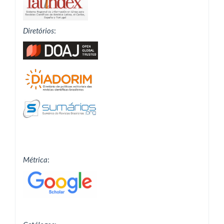
Diretórios
:
Métrica
: