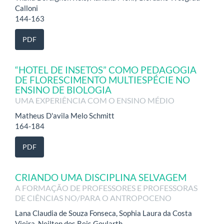
Calloni
144-163
PDF
“HOTEL DE INSETOS” COMO PEDAGOGIA
DE FLORESCIMENTO MULTIESPÉCIE NO
ENSINO DE BIOLOGIA
UMA EXPERIÊNCIA COM O ENSINO MÉDIO
Matheus D'avila Melo Schmitt
164-184
PDF
CRIANDO UMA DISCIPLINA SELVAGEM
A FORMAÇÃO DE PROFESSORES E PROFESSORAS
DE CIÊNCIAS NO/PARA O ANTROPOCENO
Lana Claudia de Souza Fonseca, Sophia Laura da Costa
Vieira, Neilton dos Reis Goularth