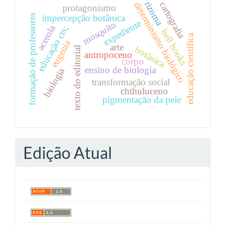
rizoma
cartografia
determinismo biológico
protagonismo
formação de professores
impercepção botânica
expediente
mosquito
acerola
educação cts;
bell hooks
educação científica
eugenia
arte
botânica
texto do editorial
antropoceno
corpo
ensino de biologia
biologia
transformação social
chthuluceno
pigmentação da pele
Edição Atual