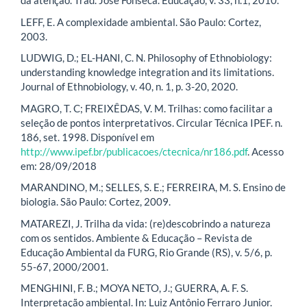
da atenção. Trad. José Fonseca. Educação, v. 33, n.1, 2010.
LEFF, E. A complexidade ambiental. São Paulo: Cortez,
2003.
LUDWIG, D.; EL-HANI, C. N. Philosophy of Ethnobiology:
understanding knowledge integration and its limitations.
Journal of Ethnobiology, v. 40, n. 1, p. 3-20, 2020.
MAGRO, T. C; FREIXÊDAS, V. M. Trilhas: como facilitar a
seleção de pontos interpretativos. Circular Técnica IPEF. n.
186, set. 1998. Disponível em
http://www.ipef.br/publicacoes/ctecnica/nr186.pdf
. Acesso
em: 28/09/2018
MARANDINO, M.; SELLES, S. E.; FERREIRA, M. S. Ensino de
biologia. São Paulo: Cortez, 2009.
MATAREZI, J. Trilha da vida: (re)descobrindo a natureza
com os sentidos. Ambiente & Educação – Revista de
Educação Ambiental da FURG, Rio Grande (RS), v. 5/6, p.
55-67, 2000/2001.
MENGHINI, F. B.; MOYA NETO, J.; GUERRA, A. F. S.
Interpretação ambiental. In: Luiz Antônio Ferraro Junior.