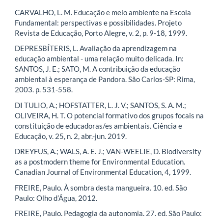
CARVALHO, L. M. Educação e meio ambiente na Escola
Fundamental: perspectivas e possibilidades. Projeto
Revista de Educação, Porto Alegre, v. 2, p. 9-18, 1999.
DEPRESBÍTERIS, L. Avaliação da aprendizagem na
educação ambiental - uma relação muito delicada. In:
SANTOS, J. E.; SATO, M. A contribuição da educação
ambiental à esperança de Pandora. São Carlos-SP: Rima,
2003. p. 531-558.
DI TULIO, A.; HOFSTATTER, L. J. V.; SANTOS, S. A. M.;
OLIVEIRA, H. T. O potencial formativo dos grupos focais na
constituição de educadoras/es ambientais. Ciência e
Educação, v. 25, n. 2, abr.-jun. 2019.
DREYFUS, A.; WALS, A. E. J.; VAN-WEELIE, D. Biodiversity
as a postmodern theme for Environmental Education.
Canadian Journal of Environmental Education, 4, 1999.
FREIRE, Paulo. À sombra desta mangueira. 10. ed. São
Paulo: Olho d’Água, 2012.
FREIRE, Paulo. Pedagogia da autonomia. 27. ed. São Paulo: