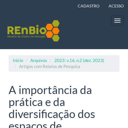
Navegação
CADASTRO
ACESSO
Principal
Conteúdo
principal
Toggl
Barra
navig
Lateral
Início
Arquivos
2023: v.16, n.2 (dez. 2023)
Artigos com Relatos de Pesquisa
A importância da
prática e da
diversificação dos
espaços de