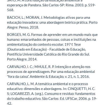
SATO, M. A contribuição da educação ambiental à
esperança de Pandora. São Carlos-SP: Rima. 2003. p. 559-
568.
BACICH, L.; MORAN, J. Metodologias ativas para uma
educação inovadora: uma abordagem teórico prática. Porto
Alegre: Penso, 2018.
BORGES, M. G. Formas de aprender em um mundo mais que
humano: emaranhados de pessoas, coisas e instituições na
ambientalização do contexto escolar. 197 f. Tese
(Doutorado em Educação) - Faculdade de Educação,
Pontifícia Universidade Católica do Rio Grande do Sul.
Porto Alegre, 2014.
CARVALHO, I. C.; MHULE, R. P. Intenção e atenção nos
processos de aprendizagem. Por uma educação ambiental
“fora da caixa”. Ambiente & Educação, v. 21, n. 1, 2016.
CARVALHO, L. M. A temática ambiental e o processo
educativo: dimensões e abordagens. In: CINQUETTI, H. C.
S; LOGAREZZI, A. (org.). Consumo e resíduo: fundamentos
do trabalho educativo. São Carlos: Ed. UFSCar, 2006. p. 19-
42.