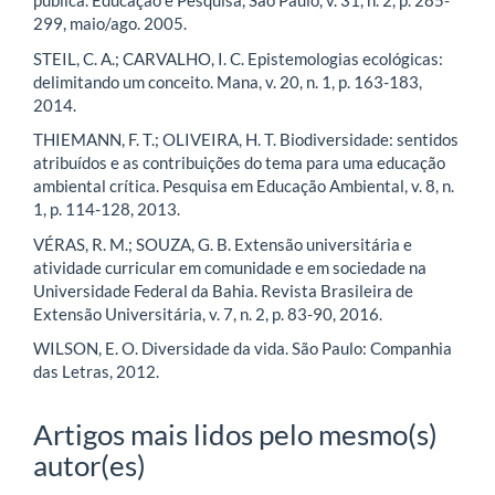
pública. Educação e Pesquisa, São Paulo, v. 31, n. 2, p. 285-
299, maio/ago. 2005.
STEIL, C. A.; CARVALHO, I. C. Epistemologias ecológicas:
delimitando um conceito. Mana, v. 20, n. 1, p. 163-183,
2014.
THIEMANN, F. T.; OLIVEIRA, H. T. Biodiversidade: sentidos
atribuídos e as contribuições do tema para uma educação
ambiental crítica. Pesquisa em Educação Ambiental, v. 8, n.
1, p. 114-128, 2013.
VÉRAS, R. M.; SOUZA, G. B. Extensão universitária e
atividade curricular em comunidade e em sociedade na
Universidade Federal da Bahia. Revista Brasileira de
Extensão Universitária, v. 7, n. 2, p. 83-90, 2016.
WILSON, E. O. Diversidade da vida. São Paulo: Companhia
das Letras, 2012.
Artigos mais lidos pelo mesmo(s)
autor(es)