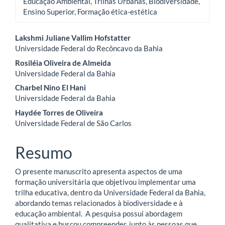
Educação Ambiental, Trilhas Urbanas, Biodiversidade,
Ensino Superior, Formação ética-estética
Conteúdo
Lakshmi Juliane Vallim Hofstatter
Universidade Federal do Recôncavo da Bahia
do
Rosiléia Oliveira de Almeida
artigo
Universidade Federal da Bahia
Charbel Nino El Hani
principal
Universidade Federal da Bahia
Haydée Torres de Oliveira
Universidade Federal de São Carlos
Resumo
O presente manuscrito apresenta aspectos de uma
formação universitária que objetivou implementar uma
trilha educativa, dentro da Universidade Federal da Bahia,
abordando temas relacionados à biodiversidade e à
educação ambiental. A pesquisa possui abordagem
qualitativa e buscou compreender, junto às pessoas que