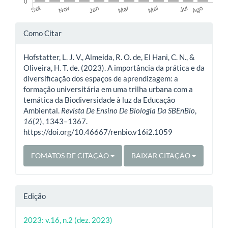
Detalhes
Como Citar
do
Hofstatter, L. J. V., Almeida, R. O. de, El Hani, C. N., &
artigo
Oliveira, H. T. de. (2023). A importância da prática e da
diversificação dos espaços de aprendizagem: a
formação universitária em uma trilha urbana com a
temática da Biodiversidade à luz da Educação
Ambiental.
Revista De Ensino De Biologia Da SBEnBio
,
16
(2), 1343–1367.
https://doi.org/10.46667/renbio.v16i2.1059
FOMATOS DE CITAÇÃO
BAIXAR CITAÇÃO
Edição
2023: v.16, n.2 (dez. 2023)