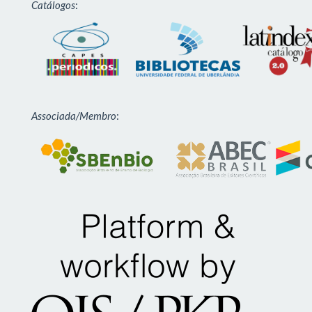
Catálogos
:
Associada/Membro
: