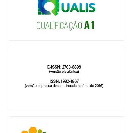
issn
blocologosbenbio