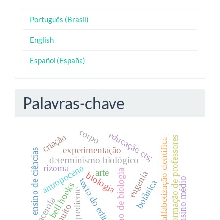
Português (Brasil)
English
Español (España)
Palavras-chave
corpo
educação cts;
criação
formação de professores
alfabetização científica
experimentação
ensino de ciências
determinismo biológico
antropoceno
rizoma
arte
ensino de biologia
eugenia
biologia
ensino médio
texto do editorial
botânica
bell hooks
expediente
acerola
mosquito