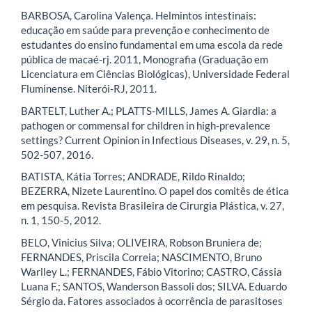
BARBOSA, Carolina Valença. Helmintos intestinais:
educação em saúde para prevenção e conhecimento de
estudantes do ensino fundamental em uma escola da rede
pública de macaé-rj. 2011, Monografia (Graduação em
Licenciatura em Ciências Biológicas), Universidade Federal
Fluminense. Niterói-RJ, 2011.
BARTELT, Luther A.; PLATTS-MILLS, James A. Giardia: a
pathogen or commensal for children in high-prevalence
settings? Current Opinion in Infectious Diseases, v. 29, n. 5,
502-507, 2016.
BATISTA, Kátia Torres; ANDRADE, Rildo Rinaldo;
BEZERRA, Nizete Laurentino. O papel dos comitês de ética
em pesquisa. Revista Brasileira de Cirurgia Plástica, v. 27,
n. 1, 150-5, 2012.
BELO, Vinicius Silva; OLIVEIRA, Robson Bruniera de;
FERNANDES, Priscila Correia; NASCIMENTO, Bruno
Warlley L.; FERNANDES, Fábio Vitorino; CASTRO, Cássia
Luana F.; SANTOS, Wanderson Bassoli dos; SILVA. Eduardo
Sérgio da. Fatores associados à ocorrência de parasitoses