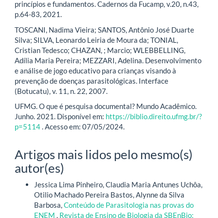
princípios e fundamentos. Cadernos da Fucamp, v.20, n.43,
p.64-83, 2021.
TOSCANI, Nadima Vieira; SANTOS, Antônio José Duarte
Silva; SILVA, Leonardo Leiria de Moura da; TONIAL,
Cristian Tedesco; CHAZAN, ; Marcio; WLEBBELLING,
Adília Maria Pereira; MEZZARI, Adelina. Desenvolvimento
e análise de jogo educativo para crianças visando à
prevenção de doenças parasitológicas. Interface
(Botucatu), v. 11, n. 22, 2007.
UFMG. O que é pesquisa documental? Mundo Acadêmico.
Junho. 2021. Disponível em:
https://biblio.direito.ufmg.br/?
p=5114
. Acesso em: 07/05/2024.
Artigos mais lidos pelo mesmo(s)
autor(es)
Jessica Lima Pinheiro, Claudia Maria Antunes Uchôa,
Otilio Machado Pereira Bastos, Alynne da Silva
Barbosa,
Conteúdo de Parasitologia nas provas do
ENEM
,
Revista de Ensino de Biologia da SBEnBio: