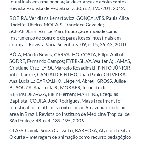
intestinais em uma população de crianças e adolescentes.
Revista Paulista de Pediatria, v. 30, n. 2, 195-201, 2012.
BOEIRA, Veridiana Lenartovicz; GONÇALVES, Paula Alice
Rodolfo Ribeiro; MORAIS, Franciane Gava de;
SCHAEDLER, Vanice Mari. Educação em saúde como
instrumento de controle de parasitoses intestinais em
crianças. Revista Varia Scientia, v. 09, n. 15, 35-43, 2010.
BÓIA, Márcio Neves; CARVALHO-COSTA, Filipe Anibal;
SODRÉ, Fernando Campos; EYER-SILVA, Walter A; LAMAS,
Cristiane Cruz; LYRA, Marcelo Rosadinski; PINTO JÚNIOR,
Vitor Laerte; CANTALICE FILHO, João Paulo; OLIVEIRA,
Ana Lucia L.; CARVALHO, Liège M. Abreu; GROSS, Julise
B.; SOUZA, Ana Lucia S.; MORAES, Teruo Ito de;
BERMUDEZ-AZA, Elkin Hernán; MARTINS, Ezequias
Baptista; COURA, José Rodrigues. Mass treatment for
intestinal helminthiasis control in an Amazonian endemic
area in Brazil. Revista do Instituto de Medicina Tropical de
São Paulo, v. 48, n. 4, 189-195, 2006.
CLASS, Camila Souza Carvalho; BARBOSA, Alynne da Silva.
O curta – metragem de animação como recurso pedagógico