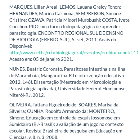
MARQUES, Lilian Areal; LEMOS, Lauana Greicy Tonon;
HERNANDES, Marina Carmona; SEMPREBON, Simone
Cristine; OZAWA, Patricia Midori Murobushi; COSTA, Ivete
Conchon. PIIO, uma forma ludopedagógica de aprender
parasitologia. ENCONTRO REGIONAL SUL DE ENSINO
DE BIOLOGIA (EREBIO-SUL), 5., set, 2011. Anais do...
Disponível:
http://www.uel.br/ccb/biologiageral/eventos/erebio/painel/T11
Acesso em: 05 de janeiro 2021.
NUNES, Beatriz Coronato. Parasitoses intestinais na Ilha
de Marambaia, Mangaratiba-RJ e intervenção educativa.
2012. 146f. Dissertação (Mestrado em Microbiologia e
Parasitologia aplicada), Universidade Federal Fluminense,
Niterói-RJ, 2012.
OLIVEIRA, Tatiana Figueiredo de; SOARES, Marisa da
Silveira; CUNHA, Rodolfo Armando da; MONTEIRO,
Simone. Educação em controle da esquistossomose em
Sumidouro (RJ-Brasil): avaliação de um jogo no contexto
escolar. Revista Brasileira de pesquisa em Educação em
Ciências, v. 8, n. 3, 2008.