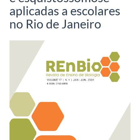
aplicadas a escolares
no Rio de Janeiro
Barra
lateral
de
artigos