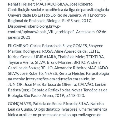
Renata Heisler; MACHADO-SILVA, José Roberto.
Contribuição social e acadêmica da liga de parasitologia da
Universidade Do Estado Do Rio de Janeiro. VIII Encontro
Regional de Ensino de Biologia, RJ/ES, set. 2017.
Disponível: sbenbio.org.br/wp-
content/uploads/anais_VIII_erebio.pdf . Acesso em: 02 de
janeiro 2021
FILOMENO, Carlos Eduardo da Silva; GOMES, Shayene
Martins Rodrigues; ROSA, Aline Aparecida da; LEITE,
Karine Gomes; UBIRAJARA, Thainá de Melo; TEIXEIRA,
Taynara Vieira; SILVA, Bruno Moraes; BRITO, Andréia
Caroline de Souza; BELLO, Alexandre Ribeiro; MACHADO-
SILVA, José Roberto; NEVES, Renata Heisler. Parasitologia
na escola: Intervenções em educação em saúde. In:
JUNIOR, José Max Barbosa de Oliveira; CALVÃO, Lenize
Batista (org.) Debate e Reflexão das Novas Tendências da
Biologia. São Paulo: Atena, 2019, p.113-123.
GONÇALVES, Patrícia de Souza Ricardo; SILVA, Narcisa
Leal da Cunha. O jogo didático invasores: uma ferramenta
lúdica auxiliar no processo de ensino-aprendizagem de