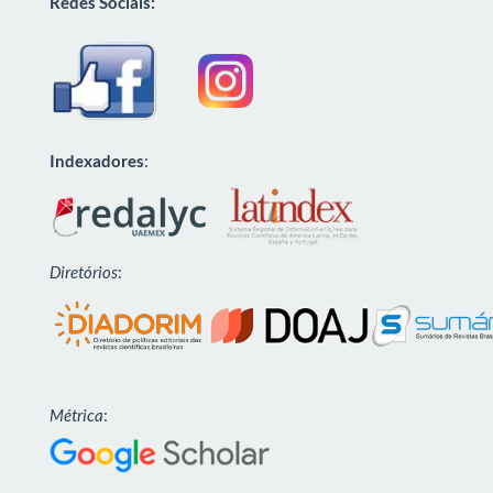
Redes Sociais:
Indexadores
:
Diretórios
:
Métrica
: