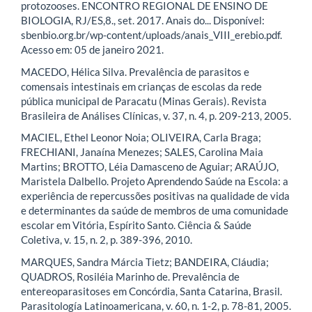
protozooses. ENCONTRO REGIONAL DE ENSINO DE
BIOLOGIA, RJ/ES,8., set. 2017. Anais do... Disponível:
sbenbio.org.br/wp-content/uploads/anais_VIII_erebio.pdf.
Acesso em: 05 de janeiro 2021.
MACEDO, Hélica Silva. Prevalência de parasitos e
comensais intestinais em crianças de escolas da rede
pública municipal de Paracatu (Minas Gerais). Revista
Brasileira de Análises Clínicas, v. 37, n. 4, p. 209-213, 2005.
MACIEL, Ethel Leonor Noia; OLIVEIRA, Carla Braga;
FRECHIANI, Janaína Menezes; SALES, Carolina Maia
Martins; BROTTO, Léia Damasceno de Aguiar; ARAÚJO,
Maristela Dalbello. Projeto Aprendendo Saúde na Escola: a
experiência de repercussões positivas na qualidade de vida
e determinantes da saúde de membros de uma comunidade
escolar em Vitória, Espírito Santo. Ciência & Saúde
Coletiva, v. 15, n. 2, p. 389-396, 2010.
MARQUES, Sandra Márcia Tietz; BANDEIRA, Cláudia;
QUADROS, Rosiléia Marinho de. Prevalência de
entereoparasitoses em Concórdia, Santa Catarina, Brasil.
Parasitología Latinoamericana, v. 60, n. 1-2, p. 78-81, 2005.