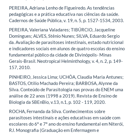
PEREIRA, Adriana Lenho de Figueiredo. As tendências
pedagógicas e a prática educativa nas ciências da saúde.
Cadernos de Saúde Pública, v. 19, n. 5, p. 1527-1534, 2003.
PEREIRA, Valeriana Valadares; TIBÚRCIO, Jacqueline
Domingues; ALVES, Stênio Nunes; SILVA, Eduardo Sergio
da. Avaliação de parasitoses intestinais, estado nutricional
e indicadores sociais em alunos de quatro escolas do ensino
fundamental público da cidade de Divinópolis- Minas
Gerais-Brasil. Neotropical Helminthology, v. 4, n. 2, p. 149-
157, 2010.
PINHEIRO, Jessica Lima; UCHÔA, Claudia Maria Antunes;
BASTOS, Otilio Machado Pereira; BARBOSA, Alynne da
Silva. Conteúdo de Parasitologia nas provas do ENEM uma
análise de 22 anos (1998 a 2019). Revista de Ensino de
Biologia da SBEnBio, v.13, n.1, p. 102 - 119, 2020.
ROCHA, Fernanda da Silva. Conhecimentos sobre
parasitoses intestinais e ações educativas em saúde com
escolares do 6º e 7º ano do ensino fundamental em Niterói,
RJ. Monografia (Graduação em Enfermagem e