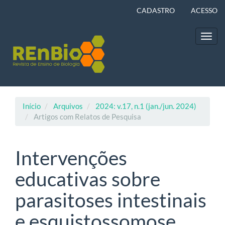
Navegação
CADASTRO
ACESSO
Principal
Conteúdo
principal
Toggl
Barra
navig
Lateral
Início
Arquivos
2024: v.17, n.1 (jan./jun. 2024)
Artigos com Relatos de Pesquisa
Intervenções
educativas sobre
parasitoses intestinais
e esquistossomose