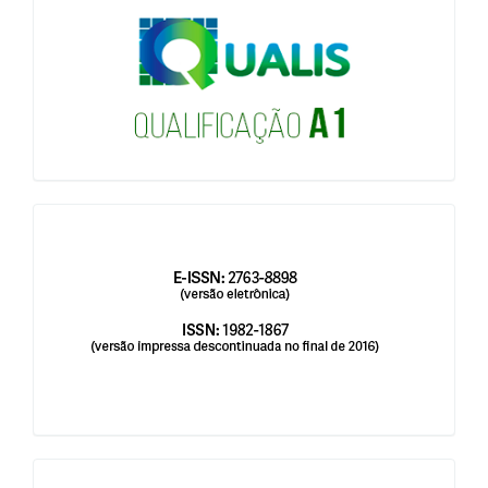
qualis
issn