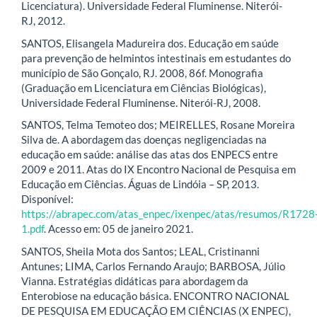
Licenciatura). Universidade Federal Fluminense. Niterói-
RJ, 2012.
SANTOS, Elisangela Madureira dos. Educação em saúde
para prevenção de helmintos intestinais em estudantes do
município de São Gonçalo, RJ. 2008, 86f. Monografia
(Graduação em Licenciatura em Ciências Biológicas),
Universidade Federal Fluminense. Niterói-RJ, 2008.
SANTOS, Telma Temoteo dos; MEIRELLES, Rosane Moreira
Silva de. A abordagem das doenças negligenciadas na
educação em saúde: análise das atas dos ENPECS entre
2009 e 2011. Atas do IX Encontro Nacional de Pesquisa em
Educação em Ciências. Águas de Lindóia – SP, 2013.
Disponível:
https://abrapec.com/atas_enpec/ixenpec/atas/resumos/R1728
1.pdf
. Acesso em: 05 de janeiro 2021.
SANTOS, Sheila Mota dos Santos; LEAL, Cristinanni
Antunes; LIMA, Carlos Fernando Araujo; BARBOSA, Júlio
Vianna. Estratégias didáticas para abordagem da
Enterobiose na educação básica. ENCONTRO NACIONAL
DE PESQUISA EM EDUCAÇÃO EM CIÊNCIAS (X ENPEC),