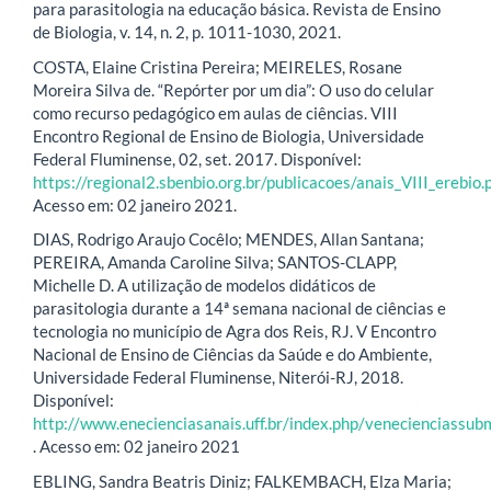
para parasitologia na educação básica. Revista de Ensino
de Biologia, v. 14, n. 2, p. 1011-1030, 2021.
COSTA, Elaine Cristina Pereira; MEIRELES, Rosane
Moreira Silva de. “Repórter por um dia”: O uso do celular
como recurso pedagógico em aulas de ciências. VIII
Encontro Regional de Ensino de Biologia, Universidade
Federal Fluminense, 02, set. 2017. Disponível:
https://regional2.sbenbio.org.br/publicacoes/anais_VIII_erebio.
Acesso em: 02 janeiro 2021.
DIAS, Rodrigo Araujo Cocêlo; MENDES, Allan Santana;
PEREIRA, Amanda Caroline Silva; SANTOS-CLAPP,
Michelle D. A utilização de modelos didáticos de
parasitologia durante a 14ª semana nacional de ciências e
tecnologia no município de Agra dos Reis, RJ. V Encontro
Nacional de Ensino de Ciências da Saúde e do Ambiente,
Universidade Federal Fluminense, Niterói-RJ, 2018.
Disponível:
http://www.enecienciasanais.uff.br/index.php/veneciencias
. Acesso em: 02 janeiro 2021
EBLING, Sandra Beatris Diniz; FALKEMBACH, Elza Maria;