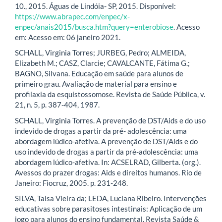
10., 2015. Águas de Lindóia- SP, 2015. Disponível:
https://www.abrapec.com/enpec/x-
enpec/anais2015/busca.htm?query=enterobiose
. Acesso
em: Acesso em: 06 janeiro 2021.
SCHALL, Virginia Torres; JURBEG, Pedro; ALMEIDA,
Elizabeth M.; CASZ, Clarcie; CAVALCANTE, Fátima G.;
BAGNO, Silvana. Educação em saúde para alunos de
primeiro grau. Avaliação de material para ensino e
profilaxia da esquistossomose. Revista de Saúde Pública, v.
21, n. 5, p. 387-404, 1987.
SCHALL, Virginia Torres. A prevenção de DST/Aids e do uso
indevido de drogas a partir da pré- adolescência: uma
abordagem lúdico-afetiva. A prevenção de DST/Aids e do
uso indevido de drogas a partir da pré-adolescência: uma
abordagem lúdico-afetiva. In: ACSELRAD, Gilberta. (org.).
Avessos do prazer drogas: Aids e direitos humanos. Rio de
Janeiro: Fiocruz, 2005. p. 231-248.
SILVA, Taisa Vieira da; LEDA, Luciana Ribeiro. Intervenções
educativas sobre parasitoses intestinais: Aplicação de um
jogo para alunos do ensino fundamental. Revista Saúde &