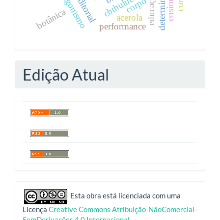
educação cts;
protagonismo
chthuluceno
corpo
botânica
acerola
performance
Edição Atual
indexadores
Esta obra está licenciada com uma
Licença
Creative Commons Atribuição-NãoComercial-
SemDerivações 4.0 Internacional
.