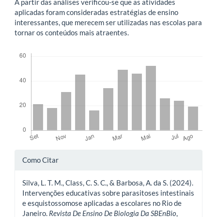
A partir das análises verificou-se que as atividades
aplicadas foram consideradas estratégias de ensino
interessantes, que merecem ser utilizadas nas escolas para
tornar os conteúdos mais atraentes.
Downloads
Detalhes
Como Citar
do
Silva, L. T. M., Class, C. S. C., & Barbosa, A. da S. (2024).
artigo
Intervenções educativas sobre parasitoses intestinais
e esquistossomose aplicadas a escolares no Rio de
Janeiro.
Revista De Ensino De Biologia Da SBEnBio
,