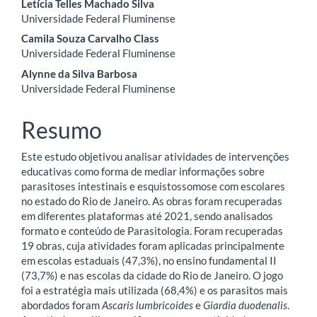
Conteúdo
Letícia Telles Machado Silva
Universidade Federal Fluminense
do
Camila Souza Carvalho Class
artigo
Universidade Federal Fluminense
Alynne da Silva Barbosa
principal
Universidade Federal Fluminense
Resumo
Este estudo objetivou analisar atividades de intervenções
educativas como forma de mediar informações sobre
parasitoses intestinais e esquistossomose com escolares
no estado do Rio de Janeiro. As obras foram recuperadas
em diferentes plataformas até 2021, sendo analisados
formato e conteúdo de Parasitologia. Foram recuperadas
19 obras, cuja atividades foram aplicadas principalmente
em escolas estaduais (47,3%), no ensino fundamental II
(73,7%) e nas escolas da cidade do Rio de Janeiro. O jogo
foi a estratégia mais utilizada (68,4%) e os parasitos mais
abordados foram
Ascaris lumbricoides
e
Giardia duodenalis
.