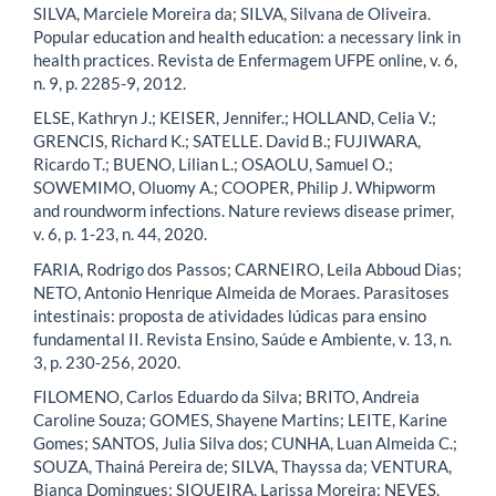
SILVA, Marciele Moreira da; SILVA, Silvana de Oliveira.
Popular education and health education: a necessary link in
health practices. Revista de Enfermagem UFPE online, v. 6,
n. 9, p. 2285-9, 2012.
ELSE, Kathryn J.; KEISER, Jennifer.; HOLLAND, Celia V.;
GRENCIS, Richard K.; SATELLE. David B.; FUJIWARA,
Ricardo T.; BUENO, Lilian L.; OSAOLU, Samuel O.;
SOWEMIMO, Oluomy A.; COOPER, Philip J. Whipworm
and roundworm infections. Nature reviews disease primer,
v. 6, p. 1-23, n. 44, 2020.
FARIA, Rodrigo dos Passos; CARNEIRO, Leila Abboud Dias;
NETO, Antonio Henrique Almeida de Moraes. Parasitoses
intestinais: proposta de atividades lúdicas para ensino
fundamental II. Revista Ensino, Saúde e Ambiente, v. 13, n.
3, p. 230-256, 2020.
FILOMENO, Carlos Eduardo da Silva; BRITO, Andreia
Caroline Souza; GOMES, Shayene Martins; LEITE, Karine
Gomes; SANTOS, Julia Silva dos; CUNHA, Luan Almeida C.;
SOUZA, Thainá Pereira de; SILVA, Thayssa da; VENTURA,
Bianca Domingues; SIQUEIRA, Larissa Moreira; NEVES,