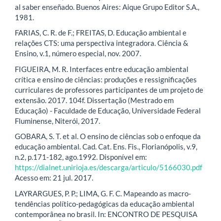
al saber enseñado. Buenos Aires: Aique Grupo Editor S.A.,
1981.
FARIAS, C. R. de F.; FREITAS, D. Educação ambiental e
relações CTS: uma perspectiva integradora. Ciência &
Ensino, v.1, número especial, nov. 2007.
FIGUEIRA, M. R. Interfaces entre educação ambiental
crítica e ensino de ciências: produções e ressignificações
curriculares de professores participantes de um projeto de
extensão. 2017. 104f. Dissertação (Mestrado em
Educação) - Faculdade de Educação, Universidade Federal
Fluminense, Niterói, 2017.
GOBARA, S. T. et al. O ensino de ciências sob o enfoque da
educação ambiental. Cad. Cat. Ens. Fis., Florianópolis, v.9,
n.2, p.171-182, ago.1992. Disponível em:
https://dialnet.unirioja.es/descarga/articulo/5166030.pdf
Acesso em: 21 jul. 2017.
LAYRARGUES, P. P.; LIMA, G. F. C. Mapeando as macro-
tendências político-pedagógicas da educação ambiental
contemporânea no brasil. In: ENCONTRO DE PESQUISA