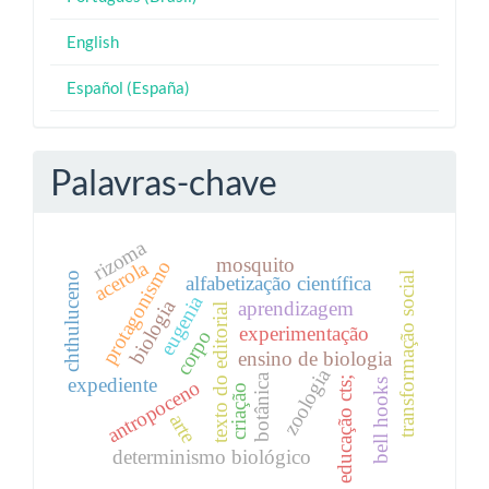
English
Español (España)
Palavras-chave
rizoma
mosquito
acerola
protagonismo
transformação social
chthuluceno
alfabetização científica
eugenia
biologia
aprendizagem
texto do editorial
experimentação
corpo
ensino de biologia
zoologia
botânica
expediente
educação cts;
antropoceno
bell hooks
criação
arte
determinismo biológico