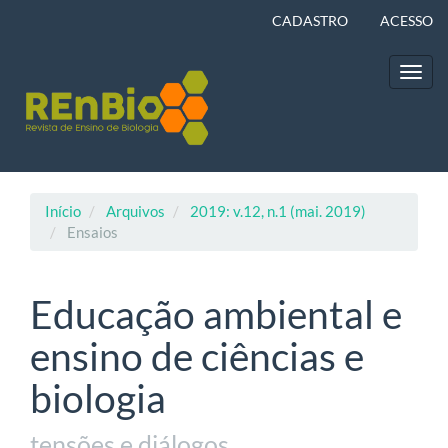
Navegação
CADASTRO
ACESSO
Principal
Conteúdo
principal
Toggl
Barra
navig
Lateral
Início
Arquivos
2019: v.12, n.1 (mai. 2019)
Ensaios
Educação ambiental e
ensino de ciências e
biologia
tensões e diálogos