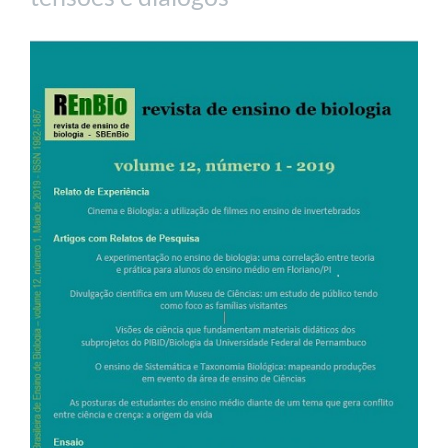
Barra
lateral
de
artigos