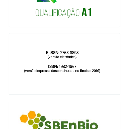
issn
blocologosbenbio