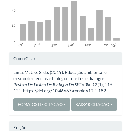
Detalhes
Como Citar
do
Lima, M. J. G. S. de. (2019). Educação ambiental e
artigo
ensino de ciências e biologia: tensões e diálogos.
Revista De Ensino De Biologia Da SBEnBio
,
12
(1), 115–
131. https://doi.org/10.46667/renbio.v12i1.182
FOMATOS DE CITAÇÃO
BAIXAR CITAÇÃO
Edição