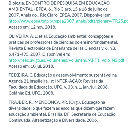
Biologia. ENCONTRO DE PESQUISA EM EDUCAÇÃO
AMBIENTAL - EPEA, 6., Rio Claro, 15 a 18 de julho de
2007. Anais do... Rio Claro: EPEA, 2007. Disponível em:
http://www.epea.tmp.br/epea2007_anais/pdfs/plenary/TR25.pd
Acesso em: 12 nov. 2018.
OLIVEIRA, A. L. et al. Educação ambiental: concepções e
práticas de professores de ciências do ensino fundamental.
Revista Electrónica de Enseñanza de las Ciencias v. 6, n.3,
p.471-495, 2007. Disponível em:
http://reec.uvigo.es/volumenes/volumen6/ART1_Vol6_N3.pdf
Acesso em: 10 jul. 2018.
TEIXEIRA, C. Educação e desenvolvimento sustentável na
Agenda 21 brasileira. In: INTER-AÇÃO: Revista da
Faculdade de Educação, UFG, v. 33, n. 1, jan./jul. 2008.
Goiânia: Ed. UFG., 2008.
TRAJBER, R.; MENDONCA, P.R. (Org.). Educação na
diversidade: o que fazem as escolas que dizem que fazem
educação ambiental. Brasília, DF: Secretaria de Educação
Continuada, Alfabetização e Diversidade, 2006.