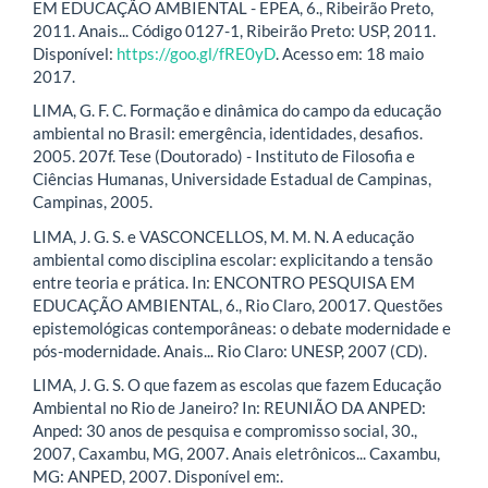
EM EDUCAÇÃO AMBIENTAL - EPEA, 6., Ribeirão Preto,
2011. Anais... Código 0127-1, Ribeirão Preto: USP, 2011.
Disponível:
https://goo.gl/fRE0yD
. Acesso em: 18 maio
2017.
LIMA, G. F. C. Formação e dinâmica do campo da educação
ambiental no Brasil: emergência, identidades, desafios.
2005. 207f. Tese (Doutorado) - Instituto de Filosofia e
Ciências Humanas, Universidade Estadual de Campinas,
Campinas, 2005.
LIMA, J. G. S. e VASCONCELLOS, M. M. N. A educação
ambiental como disciplina escolar: explicitando a tensão
entre teoria e prática. In: ENCONTRO PESQUISA EM
EDUCAÇÃO AMBIENTAL, 6., Rio Claro, 20017. Questões
epistemológicas contemporâneas: o debate modernidade e
pós-modernidade. Anais... Rio Claro: UNESP, 2007 (CD).
LIMA, J. G. S. O que fazem as escolas que fazem Educação
Ambiental no Rio de Janeiro? In: REUNIÃO DA ANPED:
Anped: 30 anos de pesquisa e compromisso social, 30.,
2007, Caxambu, MG, 2007. Anais eletrônicos... Caxambu,
MG: ANPED, 2007. Disponível em:.