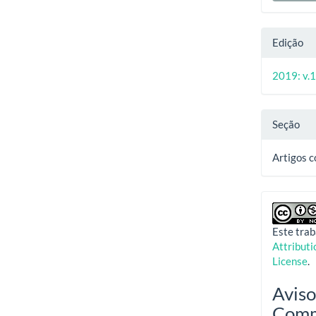
Edição
2019: v.1
Seção
Artigos 
Este trab
Attribut
License
.
Aviso
Com