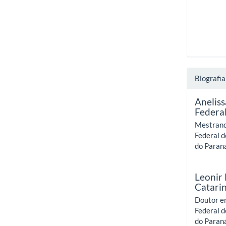
Biografia
Aneliss
Federa
Mestrand
Federal d
do Paran
Leonir 
Catari
Doutor em
Federal d
do Paran