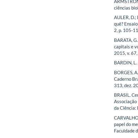
ARMSTRONG, 
ciências bio
AULER, D.; 
quê? Ensaio
2, p. 105-1
BARATA, G. 
capitais e v
2015, v. 67, 
BARDIN, L. 
BORGES, A. 
Caderno Bras
313, dez. 2
BRASIL. Cen
Associação 
da Ciência:
CARVALHO, T
papel do me
Faculdade d