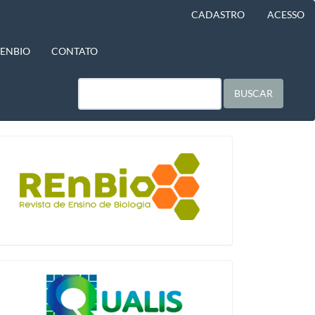
CADASTRO
ACESSO
BENBIO
CONTATO
BUSCAR
blocologo
qualis