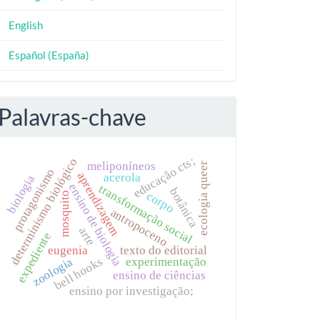
English
Español (España)
Palavras-chave
educação cts;
determinismo biológico
meliponíneos
ecologia queer
protagonismo
aprendizagem
acerola
biologia
ensino de biologia
transformação social
botânica
corpo
mosquito
antropoceno
arte
expediente
eugenia
texto do editorial
bell hooks
experimentação
zoologia
ensino de ciências
ensino por investigação;