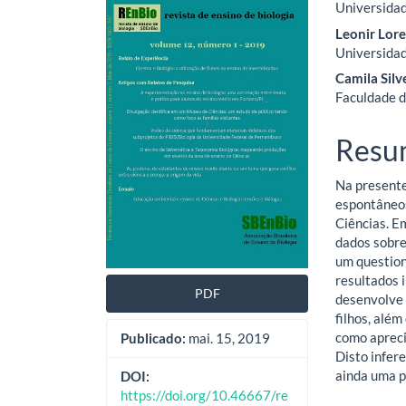
Universidad
lateral
do
Leonir Lore
de
artig
Universidad
Camila Silve
artigos
princ
Faculdade d
Resu
Na presente
espontâneos
Ciências. E
dados sobre
um question
resultados 
PDF
desenvolve 
filhos, alé
como apreci
Publicado:
mai. 15, 2019
Disto infer
ainda uma pr
DOI:
https://doi.org/10.46667/re
Downloads