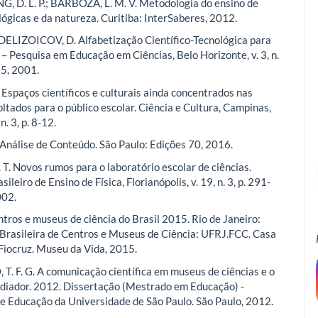
D. L. P.; BARBOZA, L. M. V. Metodologia do ensino de
lógicas e da natureza. Curitiba: InterSaberes, 2012.
DELIZOICOV, D. Alfabetização Científico-Tecnológica para
 – Pesquisa em Educação em Ciências, Belo Horizonte, v. 3, n.
15, 2001.
Espaços científicos e culturais ainda concentrados nas
oltados para o público escolar. Ciência e Cultura, Campinas,
n. 3, p. 8-12.
Análise de Conteúdo. São Paulo: Edições 70, 2016.
T. Novos rumos para o laboratório escolar de ciências.
ileiro de Ensino de Física, Florianópolis, v. 19, n. 3, p. 291-
002.
tros e museus de ciência do Brasil 2015. Rio de Janeiro:
Brasileira de Centros e Museus de Ciência: UFRJ.FCC. Casa
 Fiocruz. Museu da Vida, 2015.
. F. G. A comunicação científica em museus de ciências e o
diador. 2012. Dissertação (Mestrado em Educação) -
e Educação da Universidade de São Paulo. São Paulo, 2012.