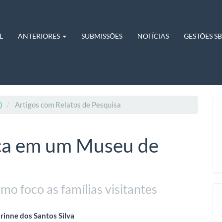
L
ANTERIORES
SUBMISSÕES
NOTÍCIAS
GESTÕES S
)
Artigos com Relatos de Pesquisa
ica em um Museu de
o foco as famílias visitantes
eúdo
rinne dos Santos Silva