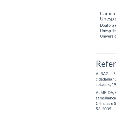
Camila 
Unesp 
Doutora e
Unesp de
Universi
Refer
ALBAGLI, S.
cidadania? C
set./dez., 1
ALMEIDA, A.
semelhanças
Ciências e 
53, 2005.