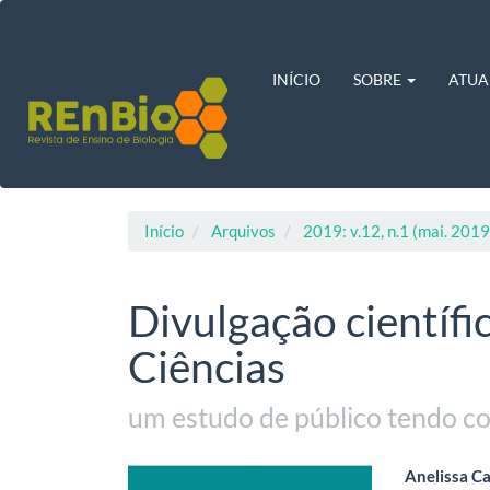
Navegação
Principal
Conteúdo
principal
INÍCIO
SOBRE
ATUA
Barra
Lateral
Início
Arquivos
2019: v.12, n.1 (mai. 2019
Divulgação científ
Ciências
um estudo de público tendo com
Barra
Cont
Anelissa Ca