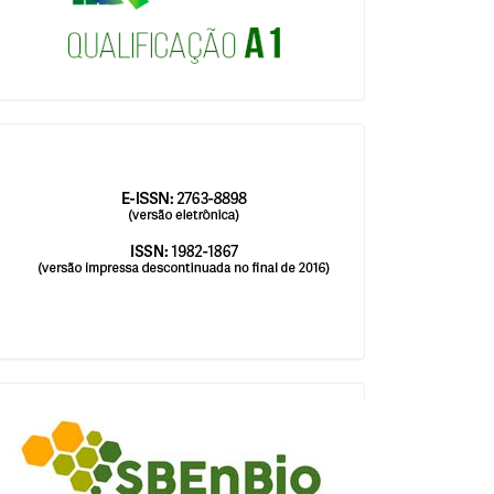
issn
blocologosbenbio