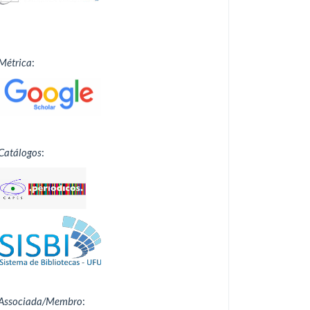
Métrica
:
Catálogos
:
Associada/Membro
: