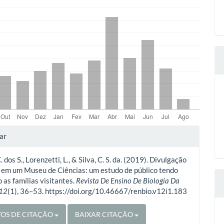
lhes
ar
C. dos S., Lorenzetti, L., & Silva, C. S. da. (2019). Divulgação
o
a em um Museu de Ciências: um estudo de público tendo
 as famílias visitantes.
Revista De Ensino De Biologia Da
12
(1), 36–53. https://doi.org/10.46667/renbio.v12i1.183
OS DE CITAÇÃO
BAIXAR CITAÇÃO