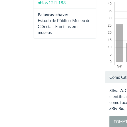
nbio.v12i1.183
Palavras-chave:
Estudo de Público, Museu de
Ciências, Famílias em
museus
Deta
Como Cit
do
Silva, A. 
artig
científic
como foco
SBEnBio
,
FOMAT