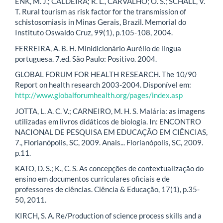
ENK, M. J.; CALDEIRA; R. L., CARVALHO; O. S.; SCHALL, V.
T. Rural tourism as risk factor for the transmission of
schistosomiasis in Minas Gerais, Brazil. Memorial do
Instituto Oswaldo Cruz, 99(1), p.105-108, 2004.
FERREIRA, A. B. H. Minidicionário Aurélio de língua
portuguesa. 7.ed. São Paulo: Positivo. 2004.
GLOBAL FORUM FOR HEALTH RESEARCH. The 10/90
Report on health research 2003-2004. Disponível em:
http://www.globalforumhealth.org/pages/index.asp
JOTTA, L. A. C. V.; CARNEIRO, M. H. S. Malária: as imagens
utilizadas em livros didáticos de biologia. In: ENCONTRO
NACIONAL DE PESQUISA EM EDUCAÇÃO EM CIÊNCIAS,
7., Florianópolis, SC, 2009. Anais... Florianópolis, SC, 2009.
p.11.
KATO, D. S.; K., C. S. As concepções de contextualização do
ensino em documentos curriculares oficiais e de
professores de ciências. Ciência & Educação, 17(1), p.35-
50, 2011.
KIRCH, S. A. Re/Production of science process skills and a