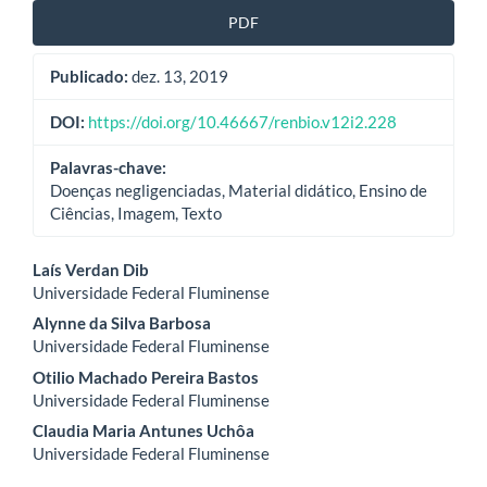
PDF
Publicado:
dez. 13, 2019
DOI:
https://doi.org/10.46667/renbio.v12i2.228
Palavras-chave:
Doenças negligenciadas, Material didático, Ensino de
Ciências, Imagem, Texto
Conteúdo
Laís Verdan Dib
Universidade Federal Fluminense
do
Alynne da Silva Barbosa
artigo
Universidade Federal Fluminense
Otilio Machado Pereira Bastos
principal
Universidade Federal Fluminense
Claudia Maria Antunes Uchôa
Universidade Federal Fluminense