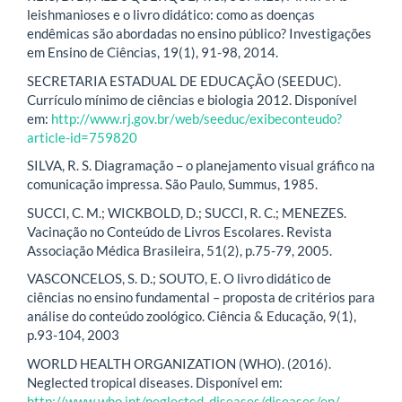
leishmanioses e o livro didático: como as doenças
endêmicas são abordadas no ensino público? Investigações
em Ensino de Ciências, 19(1), 91-98, 2014.
SECRETARIA ESTADUAL DE EDUCAÇÃO (SEEDUC).
Currículo mínimo de ciências e biologia 2012. Disponível
em:
http://www.rj.gov.br/web/seeduc/exibeconteudo?
article-id=759820
SILVA, R. S. Diagramação – o planejamento visual gráfico na
comunicação impressa. São Paulo, Summus, 1985.
SUCCI, C. M.; WICKBOLD, D.; SUCCI, R. C.; MENEZES.
Vacinação no Conteúdo de Livros Escolares. Revista
Associação Médica Brasileira, 51(2), p.75-79, 2005.
VASCONCELOS, S. D.; SOUTO, E. O livro didático de
ciências no ensino fundamental – proposta de critérios para
análise do conteúdo zoológico. Ciência & Educação, 9(1),
p.93-104, 2003
WORLD HEALTH ORGANIZATION (WHO). (2016).
Neglected tropical diseases. Disponível em:
http://www.who.int/neglected_diseases/diseases/en/