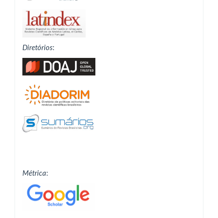
Diretórios
:
Métrica
: