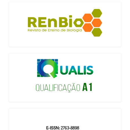
blocologo
qualis
issn