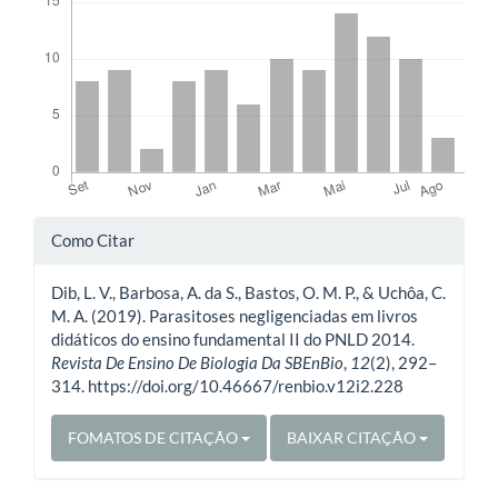
Detalhes
Como Citar
do
Dib, L. V., Barbosa, A. da S., Bastos, O. M. P., & Uchôa, C.
artigo
M. A. (2019). Parasitoses negligenciadas em livros
didáticos do ensino fundamental II do PNLD 2014.
Revista De Ensino De Biologia Da SBEnBio
,
12
(2), 292–
314. https://doi.org/10.46667/renbio.v12i2.228
FOMATOS DE CITAÇÃO
BAIXAR CITAÇÃO