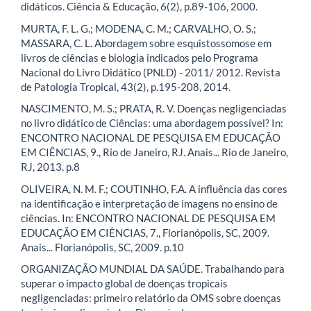
didáticos. Ciência & Educação, 6(2), p.89-106, 2000.
MURTA, F. L. G.; MODENA, C. M.; CARVALHO, O. S.;
MASSARA, C. L. Abordagem sobre esquistossomose em
livros de ciências e biologia indicados pelo Programa
Nacional do Livro Didático (PNLD) - 2011/ 2012. Revista
de Patologia Tropical, 43(2), p.195-208, 2014.
NASCIMENTO, M. S.; PRATA, R. V. Doenças negligenciadas
no livro didático de Ciências: uma abordagem possível? In:
ENCONTRO NACIONAL DE PESQUISA EM EDUCAÇÃO
EM CIÊNCIAS, 9., Rio de Janeiro, RJ. Anais... Rio de Janeiro,
RJ, 2013. p.8
OLIVEIRA, N. M. F.; COUTINHO, F.A. A influência das cores
na identificação e interpretação de imagens no ensino de
ciências. In: ENCONTRO NACIONAL DE PESQUISA EM
EDUCAÇÃO EM CIÊNCIAS, 7., Florianópolis, SC, 2009.
Anais... Florianópolis, SC, 2009. p.10
ORGANIZAÇÃO MUNDIAL DA SAÚDE. Trabalhando para
superar o impacto global de doenças tropicais
negligenciadas: primeiro relatório da OMS sobre doenças