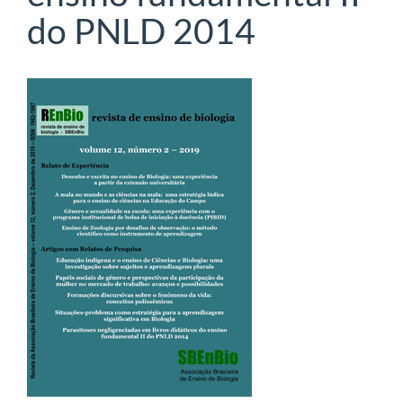
do PNLD 2014
Barra
lateral
de
artigos