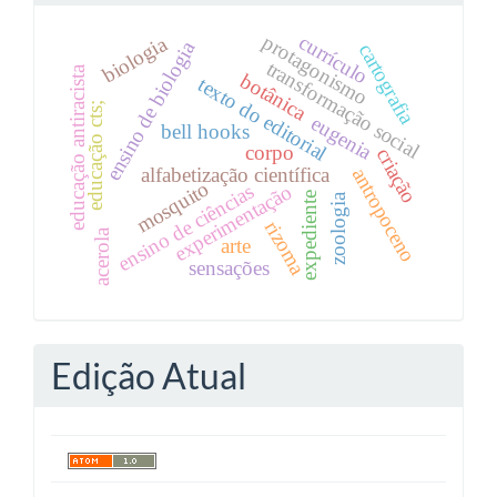
protagonismo
currículo
biologia
ensino de biologia
cartografia
transformação social
educação antiracista
botânica
texto do editorial
educação cts;
eugenia
bell hooks
corpo
criação
alfabetização científica
antropoceno
mosquito
experimentação
ensino de ciências
expediente
zoologia
rizoma
acerola
arte
sensações
Edição Atual