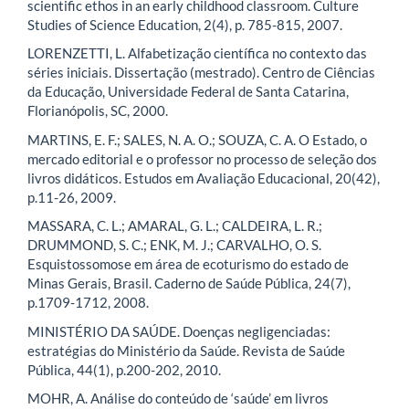
scientific ethos in an early childhood classroom. Culture
Studies of Science Education, 2(4), p. 785-815, 2007.
LORENZETTI, L. Alfabetização científica no contexto das
séries iniciais. Dissertação (mestrado). Centro de Ciências
da Educação, Universidade Federal de Santa Catarina,
Florianópolis, SC, 2000.
MARTINS, E. F.; SALES, N. A. O.; SOUZA, C. A. O Estado, o
mercado editorial e o professor no processo de seleção dos
livros didáticos. Estudos em Avaliação Educacional, 20(42),
p.11-26, 2009.
MASSARA, C. L.; AMARAL, G. L.; CALDEIRA, L. R.;
DRUMMOND, S. C.; ENK, M. J.; CARVALHO, O. S.
Esquistossomose em área de ecoturismo do estado de
Minas Gerais, Brasil. Caderno de Saúde Pública, 24(7),
p.1709-1712, 2008.
MINISTÉRIO DA SAÚDE. Doenças negligenciadas:
estratégias do Ministério da Saúde. Revista de Saúde
Pública, 44(1), p.200-202, 2010.
MOHR, A. Análise do conteúdo de ‘saúde’ em livros