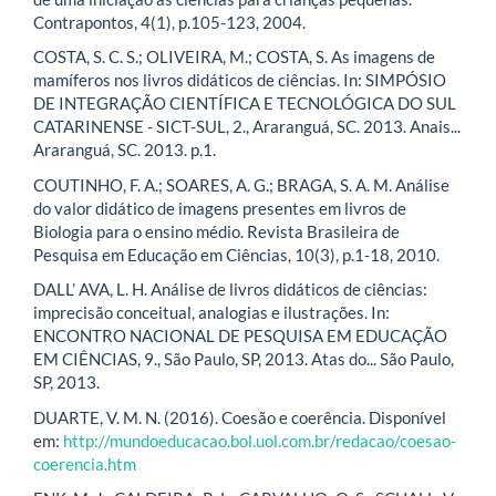
Contrapontos, 4(1), p.105-123, 2004.
COSTA, S. C. S.; OLIVEIRA, M.; COSTA, S. As imagens de
mamíferos nos livros didáticos de ciências. In: SIMPÓSIO
DE INTEGRAÇÃO CIENTÍFICA E TECNOLÓGICA DO SUL
CATARINENSE - SICT-SUL, 2., Araranguá, SC. 2013. Anais...
Araranguá, SC. 2013. p.1.
COUTINHO, F. A.; SOARES, A. G.; BRAGA, S. A. M. Análise
do valor didático de imagens presentes em livros de
Biologia para o ensino médio. Revista Brasileira de
Pesquisa em Educação em Ciências, 10(3), p.1-18, 2010.
DALL’ AVA, L. H. Análise de livros didáticos de ciências:
imprecisão conceitual, analogias e ilustrações. In:
ENCONTRO NACIONAL DE PESQUISA EM EDUCAÇÃO
EM CIÊNCIAS, 9., São Paulo, SP, 2013. Atas do... São Paulo,
SP, 2013.
DUARTE, V. M. N. (2016). Coesão e coerência. Disponível
em:
http://mundoeducacao.bol.uol.com.br/redacao/coesao-
coerencia.htm