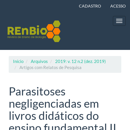
Navegação
CADASTRO
ACESSO
Principal
Conteúdo
principal
Toggl
Barra
navig
Lateral
Início
Arquivos
2019: v. 12 n.2 (dez. 2019)
Artigos com Relatos de Pesquisa
Parasitoses
negligenciadas em
livros didáticos do
ensino fundamental II