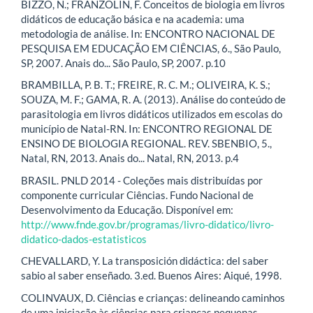
BIZZO, N.; FRANZOLIN, F. Conceitos de biologia em livros
didáticos de educação básica e na academia: uma
metodologia de análise. In: ENCONTRO NACIONAL DE
PESQUISA EM EDUCAÇÃO EM CIÊNCIAS, 6., São Paulo,
SP, 2007. Anais do... São Paulo, SP, 2007. p.10
BRAMBILLA, P. B. T.; FREIRE, R. C. M.; OLIVEIRA, K. S.;
SOUZA, M. F.; GAMA, R. A. (2013). Análise do conteúdo de
parasitologia em livros didáticos utilizados em escolas do
município de Natal-RN. In: ENCONTRO REGIONAL DE
ENSINO DE BIOLOGIA REGIONAL. REV. SBENBIO, 5.,
Natal, RN, 2013. Anais do... Natal, RN, 2013. p.4
BRASIL. PNLD 2014 - Coleções mais distribuídas por
componente curricular Ciências. Fundo Nacional de
Desenvolvimento da Educação. Disponível em:
http://www.fnde.gov.br/programas/livro-didatico/livro-
didatico-dados-estatisticos
CHEVALLARD, Y. La transposición didáctica: del saber
sabio al saber enseñado. 3.ed. Buenos Aires: Aiqué, 1998.
COLINVAUX, D. Ciências e crianças: delineando caminhos
de uma iniciação às ciências para crianças pequenas.