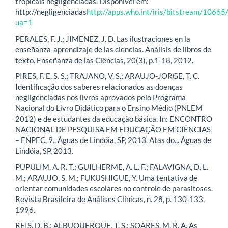
tropicais negligenciadas. Disponível em:
http://negligenciadas
http://apps.who.int/iris/bitstream/106
ua=1
PERALES, F. J.; JIMENEZ, J. D. Las ilustraciones en la
enseñanza-aprendizaje de las ciencias. Análisis de libros de
texto. Enseñanza de las Ciências, 20(3), p.1-18, 2012.
PIRES, F. E. S. S.; TRAJANO, V. S.; ARAUJO-JORGE, T. C.
Identificação dos saberes relacionados as doenças
negligenciadas nos livros aprovados pelo Programa
Nacional do Livro Didático para o Ensino Médio (PNLEM
2012) e de estudantes da educação básica. In: ENCONTRO
NACIONAL DE PESQUISA EM EDUCAÇÃO EM CIÊNCIAS
– ENPEC, 9., Águas de Lindóia, SP, 2013. Atas do... Águas de
Lindóia, SP, 2013.
PUPULIM, A. R. T.; GUILHERME, A. L. F.; FALAVIGNA, D. L.
M.; ARAUJO, S. M.; FUKUSHIGUE, Y. Uma tentativa de
orientar comunidades escolares no controle de parasitoses.
Revista Brasileira de Análises Clínicas, n. 28, p. 130-133,
1996.
REIS, D. B.; ALBUQUERQUE, T. S.; SOARES, M. R. A. As