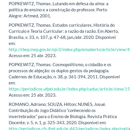
POPKEWITZ, Thomas. Lutando em defesa da alma: a
política do ensino e a construção do professor. Porto
Alegre: Artmed, 2001.
POPKEWITZ, Thomas. Estudos curriculares, História do
Currículo e Teoria Curricular: a razão da razão. Em Aberto,
Brasília, v. 33, n. 107, p. 47-68, jan./abr. 2020. Disponível
em:
http://rbep.inep.gov.br/ojs3/index.php/emaberto/article/view/
Acesso em: 25 abr. 2023.
POPKEWITZ, Thomas. Cosmopolitismo, o cidadão e os
processos de abjeção: os duplos gestos da pedagogia.
Cadernos de Educação, n. 38, p. 361-394, 2011. Disponível
em:
https://periodicos.ufpel.edu.br/index.php/caduc/article/view/1
Acesso em: 25 abr. 2023.
ROMANO, Adriano; SOUZA, Hilton; NUNES, Josué.
Contribuição do Jogo Didático “conhecendo os
invertebrados” para o Ensino de Biologia. Revista Prática
Docente, v. 5, n. 1, p. 325-343, 2020. Disponível em:
http://periodicos.cfs.ifmt.edu.br:443/periodicos/index.php/rpd/