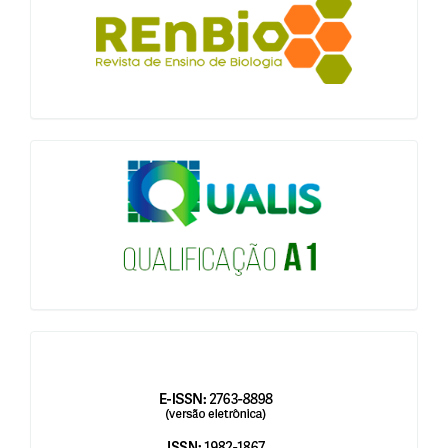
qualis
issn