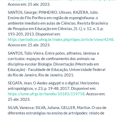
Acesso em: 25 abr. 2023.
SANTOS, George; PINHEIRO, Ulisses; RAZERA, Julio.
Ensino do Filo Porifera em região de espongiofauna: o
ambiente imediato em aulas de Ciências. Revista Brasileira
de Pesquisa em Educação em Ciências, [S. l.], v. 12, n. 3, p.
193-205, 2013. Disponível em:
https://periodicos.ufmg.br/index.php/rbpec/article/view/4248
.
Acesso em: 25 abr. 2023.
SANTOS, Túlio Vieira. Entre potes, alfinetes, lâminas e
currículos: espaços de confinamento dos animais na
disciplina escolar Biologia. Dissertação (Mestrado em
Educação) - Faculdade de Educação, Universidade Federal
do Rio de Janeiro, Rio de Janeiro, 2021.
SEGATA, Jean. O Aedes aegypti e o digital. Horizontes
antropológicos, v. 23, p. 19-48, 2017. Disponível em:
https://lume.ufrgs.br/handle/10183/159758
. Acesso em:
25 abr. 2023.
SILVA, Vanessa; SILVA, Juliana; GELLER, Marlise. O uso de
diferentes estratégias no ensino de artrópodes: relato de