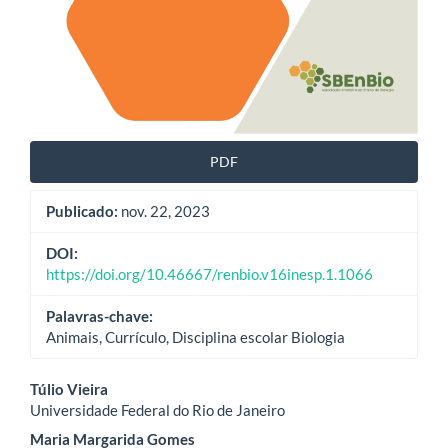
PDF
Publicado:
nov. 22, 2023
DOI:
https://doi.org/10.46667/renbio.v16inesp.1.1066
Palavras-chave:
Animais, Currículo, Disciplina escolar Biologia
Conteúdo
Túlio Vieira
Universidade Federal do Rio de Janeiro
do
Maria Margarida Gomes