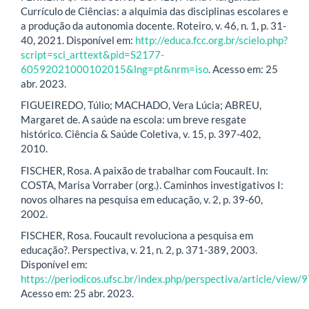
Currículo de Ciências: a alquimia das disciplinas escolares e
a produção da autonomia docente. Roteiro, v. 46, n. 1, p. 31-
40, 2021. Disponível em:
http://educa.fcc.org.br/scielo.php?
script=sci_arttext&pid=S2177-
60592021000102015&lng=pt&nrm=iso
. Acesso em: 25
abr. 2023.
FIGUEIREDO, Túlio; MACHADO, Vera Lúcia; ABREU,
Margaret de. A saúde na escola: um breve resgate
histórico. Ciência & Saúde Coletiva, v. 15, p. 397-402,
2010.
FISCHER, Rosa. A paixão de trabalhar com Foucault. In:
COSTA, Marisa Vorraber (org.). Caminhos investigativos I:
novos olhares na pesquisa em educação, v. 2, p. 39-60,
2002.
FISCHER, Rosa. Foucault revoluciona a pesquisa em
educação?. Perspectiva, v. 21, n. 2, p. 371-389, 2003.
Disponível em:
https://periodicos.ufsc.br/index.php/perspectiva/article/view/
Acesso em: 25 abr. 2023.