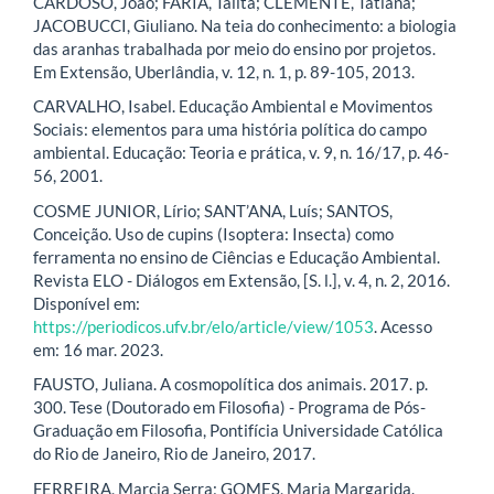
CARDOSO, João; FARIA, Talita; CLEMENTE, Tatiana;
JACOBUCCI, Giuliano. Na teia do conhecimento: a biologia
das aranhas trabalhada por meio do ensino por projetos.
Em Extensão, Uberlândia, v. 12, n. 1, p. 89-105, 2013.
CARVALHO, Isabel. Educação Ambiental e Movimentos
Sociais: elementos para uma história política do campo
ambiental. Educação: Teoria e prática, v. 9, n. 16/17, p. 46-
56, 2001.
COSME JUNIOR, Lírio; SANT’ANA, Luís; SANTOS,
Conceição. Uso de cupins (Isoptera: Insecta) como
ferramenta no ensino de Ciências e Educação Ambiental.
Revista ELO - Diálogos em Extensão, [S. l.], v. 4, n. 2, 2016.
Disponível em:
https://periodicos.ufv.br/elo/article/view/1053
. Acesso
em: 16 mar. 2023.
FAUSTO, Juliana. A cosmopolítica dos animais. 2017. p.
300. Tese (Doutorado em Filosofia) - Programa de Pós-
Graduação em Filosofia, Pontifícia Universidade Católica
do Rio de Janeiro, Rio de Janeiro, 2017.
FERREIRA, Marcia Serra; GOMES, Maria Margarida.