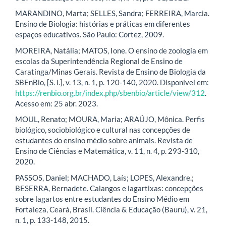
MARANDINO, Marta; SELLES, Sandra; FERREIRA, Marcia.
Ensino de Biologia: histórias e práticas em diferentes
espaços educativos. São Paulo: Cortez, 2009.
MOREIRA, Natália; MATOS, Ione. O ensino de zoologia em
escolas da Superintendência Regional de Ensino de
Caratinga/Minas Gerais. Revista de Ensino de Biologia da
SBEnBio, [S. l.], v. 13, n. 1, p. 120-140, 2020. Disponível em:
https://renbio.org.br/index.php/sbenbio/article/view/312
.
Acesso em: 25 abr. 2023.
MOUL, Renato; MOURA, Maria; ARAÚJO, Mônica. Perfis
biológico, sociobiológico e cultural nas concepções de
estudantes do ensino médio sobre animais. Revista de
Ensino de Ciências e Matemática, v. 11, n. 4, p. 293-310,
2020.
PASSOS, Daniel; MACHADO, Laís; LOPES, Alexandre.;
BESERRA, Bernadete. Calangos e lagartixas: concepções
sobre lagartos entre estudantes do Ensino Médio em
Fortaleza, Ceará, Brasil. Ciência & Educação (Bauru), v. 21,
n. 1, p. 133-148, 2015.