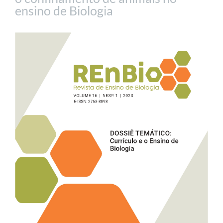
ensino de Biologia
Barra
lateral
de
artigos