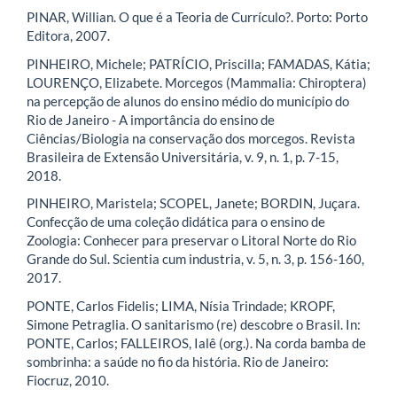
PINAR, Willian. O que é a Teoria de Currículo?. Porto: Porto
Editora, 2007.
PINHEIRO, Michele; PATRÍCIO, Priscilla; FAMADAS, Kátia;
LOURENÇO, Elizabete. Morcegos (Mammalia: Chiroptera)
na percepção de alunos do ensino médio do município do
Rio de Janeiro - A importância do ensino de
Ciências/Biologia na conservação dos morcegos. Revista
Brasileira de Extensão Universitária, v. 9, n. 1, p. 7-15,
2018.
PINHEIRO, Maristela; SCOPEL, Janete; BORDIN, Juçara.
Confecção de uma coleção didática para o ensino de
Zoologia: Conhecer para preservar o Litoral Norte do Rio
Grande do Sul. Scientia cum industria, v. 5, n. 3, p. 156-160,
2017.
PONTE, Carlos Fidelis; LIMA, Nísia Trindade; KROPF,
Simone Petraglia. O sanitarismo (re) descobre o Brasil. In:
PONTE, Carlos; FALLEIROS, Ialê (org.). Na corda bamba de
sombrinha: a saúde no fio da história. Rio de Janeiro:
Fiocruz, 2010.