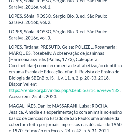
LOPES, Sônia; ROSSO, Sérgio. Bio. 3. ed., São Paulo:
Saraiva, 2016a, vol. 1.
LOPES, Sônia; ROSSO, Sérgio. Bio. 3. ed., São Paulo:
Saraiva, 2016b, vol. 2.
LOPES, Sônia; ROSSO, Sérgio. Bio. 3. ed., São Paulo:
Saraiva, 2016c, vol. 3.
LOPES, Tatiana; PRESUTO, Gelsa; POLIZEL, Rosamaria;
MARQUES, Rosebelly. A observação de joaninhas
[Harmonia axyridis (Pallas, 1773), Coleoptera,
Coccinellidae] como ferramenta de alfabetização científica
em uma Escola de Educação Infantil. Revista de Ensino de
Biologia da SBEnBio. [S. l.], v. 11, n. 2, p. 20-33, 2018.
Disponível em:
https://renbio.org.br/index.php/sbenbio/article/view/132
.
Acesso em: 25 abr. 2023.
MAGALHÃES, Danilo; MASSARANI, Luisa; ROCHA,
Jessica. A mídia e a experimentação com animais no ensino
básico de ciências no Estado de São Paulo: uma análise da
cobertura feita por jornais impressos nas décadas de 1960
e 1970. Educação em Foco, v. 24, n. 43, p. 5-31, 2021.