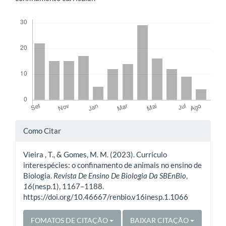
Downloads
Detalhes
Como Citar
do
Vieira , T., & Gomes, M. M. (2023). Currículo
artigo
interespécies: o confinamento de animais no ensino de
Biologia.
Revista De Ensino De Biologia Da SBEnBio
,
16
(nesp.1), 1167–1188.
https://doi.org/10.46667/renbio.v16inesp.1.1066
FOMATOS DE CITAÇÃO
BAIXAR CITAÇÃO