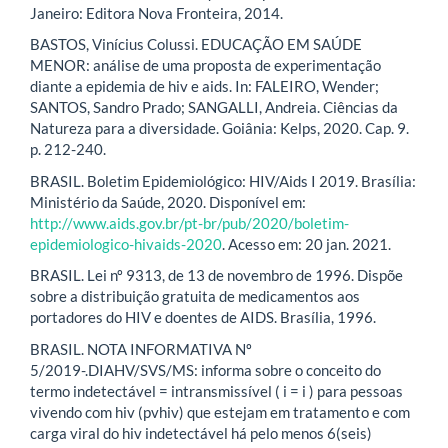
Janeiro: Editora Nova Fronteira, 2014.
BASTOS, Vinícius Colussi. EDUCAÇÃO EM SAÚDE
MENOR: análise de uma proposta de experimentação
diante a epidemia de hiv e aids. In: FALEIRO, Wender;
SANTOS, Sandro Prado; SANGALLI, Andreia. Ciências da
Natureza para a diversidade. Goiânia: Kelps, 2020. Cap. 9.
p. 212-240.
BRASIL. Boletim Epidemiológico: HIV/Aids I 2019. Brasília:
Ministério da Saúde, 2020. Disponível em:
http://www.aids.gov.br/pt-br/pub/2020/boletim-
epidemiologico-hivaids-2020
. Acesso em: 20 jan. 2021.
BRASIL. Lei nº 9313, de 13 de novembro de 1996. Dispõe
sobre a distribuição gratuita de medicamentos aos
portadores do HIV e doentes de AIDS. Brasília, 1996.
BRASIL. NOTA INFORMATIVA Nº
5/2019-.DIAHV/SVS/MS: informa sobre o conceito do
termo indetectável = intransmissível ( i = i ) para pessoas
vivendo com hiv (pvhiv) que estejam em tratamento e com
carga viral do hiv indetectável há pelo menos 6(seis)