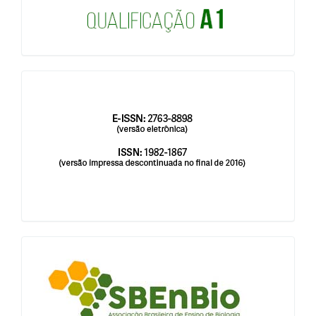
issn
blocologosbenbio