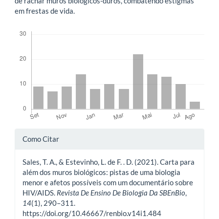
de rachar muros biológicos-duros, combatendo estigmas
em frestas de vida.
Downloads
Detalhes
Como Citar
do
Sales, T. A., & Estevinho, L. de F. . D. (2021). Carta para
artigo
além dos muros biológicos: pistas de uma biologia
menor e afetos possíveis com um documentário sobre
HIV/AIDS.
Revista De Ensino De Biologia Da SBEnBio
,
14
(1), 290–311.
https://doi.org/10.46667/renbio.v14i1.484