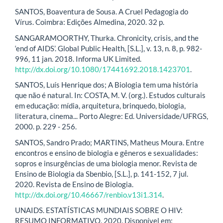
SANTOS, Boaventura de Sousa. A Cruel Pedagogia do
Vírus. Coimbra: Edições Almedina, 2020. 32 p.
SANGARAMOORTHY, Thurka. Chronicity, crisis, and the
‘end of AIDS’. Global Public Health, [S.L.], v. 13, n. 8, p. 982-
996, 11 jan. 2018. Informa UK Limited.
http://dx.doi.org/10.1080/17441692.2018.1423701
.
SANTOS, Luís Henrique dos; A Biologia tem uma história
que não é natural. In: COSTA, M. V. (org.). Estudos culturais
em educação: mídia, arquitetura, brinquedo, biologia,
literatura, cinema... Porto Alegre: Ed. Universidade/UFRGS,
2000. p. 229 - 256.
SANTOS, Sandro Prado; MARTINS, Matheus Moura. Entre
encontros e ensino de biologia e gêneros e sexualidades:
sopros e insurgências de uma biologia menor. Revista de
Ensino de Biologia da Sbenbio, [S.L.], p. 141-152, 7 jul.
2020. Revista de Ensino de Biologia.
http://dx.doi.org/10.46667/renbio.v13i1.314
.
UNAIDS. ESTATÍSTICAS MUNDIAIS SOBRE O HIV:
RESUMO INFORMATIVO. 2020. Disponível em: