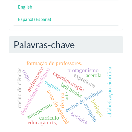
English
Español (España)
Palavras-chave
formação de professores.
performance
determinismo biológico
alfabetização científica
protagonismo
ensino de ciências
corpo
experimentação
expediente
acerola
eugenia
bell hooks
ensino de biologia
texto do editorial
arte
rizoma
biologia
antropoceno
mosquito
botânica
currículo
educação cts;