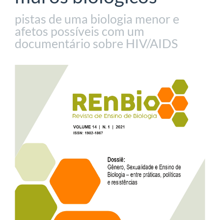
pistas de uma biologia menor e
afetos possíveis com um
documentário sobre HIV/AIDS
Barra
lateral
de
artigos