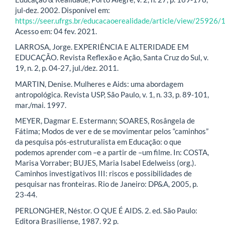
jul-dez. 2002. Disponível em:
https://seer.ufrgs.br/educacaoerealidade/article/view/25926
Acesso em: 04 fev. 2021.
LARROSA, Jorge. EXPERIÊNCIA E ALTERIDADE EM
EDUCAÇÃO. Revista Reflexão e Ação, Santa Cruz do Sul, v.
19, n. 2, p. 04-27, jul./dez. 2011.
MARTIN, Denise. Mulheres e Aids: uma abordagem
antropológica. Revista USP, São Paulo, v. 1, n. 33, p. 89-101,
mar./mai. 1997.
MEYER, Dagmar E. Estermann; SOARES, Rosângela de
Fátima; Modos de ver e de se movimentar pelos “caminhos”
da pesquisa pós-estruturalista em Educação: o que
podemos aprender com –e a partir de –um filme. In: COSTA,
Marisa Vorraber; BUJES, Maria Isabel Edelweiss (org.).
Caminhos investigativos III: riscos e possibilidades de
pesquisar nas fronteiras. Rio de Janeiro: DP&A, 2005, p.
23-44.
PERLONGHER, Néstor. O QUE É AIDS. 2. ed. São Paulo:
Editora Brasiliense, 1987. 92 p.