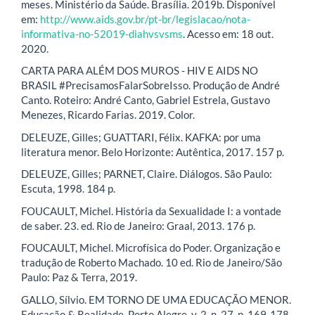
meses. Ministério da Saúde. Brasília. 2019b. Disponível
em:
http://www.aids.gov.br/pt-br/legislacao/nota-
informativa-no-52019-diahvsvsms
. Acesso em: 18 out.
2020.
CARTA PARA ALÉM DOS MUROS - HIV E AIDS NO
BRASIL #PrecisamosFalarSobreIsso. Produção de André
Canto. Roteiro: André Canto, Gabriel Estrela, Gustavo
Menezes, Ricardo Farias. 2019. Color.
DELEUZE, Gilles; GUATTARI, Félix. KAFKA: por uma
literatura menor. Belo Horizonte: Autêntica, 2017. 157 p.
DELEUZE, Gilles; PARNET, Claire. Diálogos. São Paulo:
Escuta, 1998. 184 p.
FOUCAULT, Michel. História da Sexualidade I: a vontade
de saber. 23. ed. Rio de Janeiro: Graal, 2013. 176 p.
FOUCAULT, Michel. Microfísica do Poder. Organização e
tradução de Roberto Machado. 10 ed. Rio de Janeiro/São
Paulo: Paz & Terra, 2019.
GALLO, Sílvio. EM TORNO DE UMA EDUCAÇÃO MENOR.
Educação & Realidade, Porto Alegre, v. 2, n. 27, p. 169-178,