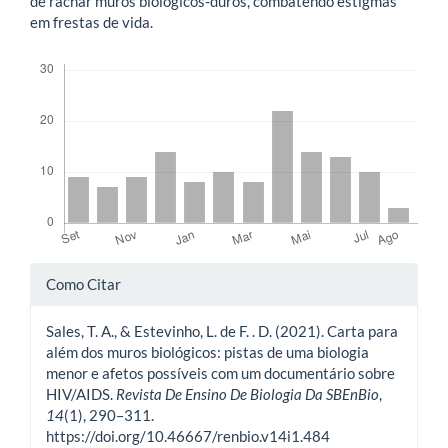
de rachar muros biológicos-duros, combatendo estigmas
em frestas de vida.
Downloads
Detalhes
Como Citar
do
Sales, T. A., & Estevinho, L. de F. . D. (2021). Carta para
artigo
além dos muros biológicos: pistas de uma biologia
menor e afetos possíveis com um documentário sobre
HIV/AIDS.
Revista De Ensino De Biologia Da SBEnBio
,
14
(1), 290–311.
https://doi.org/10.46667/renbio.v14i1.484