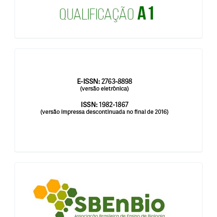
issn
blocologosbenbio