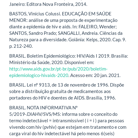
Janeiro: Editora Nova Fronteira, 2014.
BASTOS, Vinícius Colussi. EDUCAÇÃO EM SAÚDE
MENOR: análise de uma proposta de experimentação
diante a epidemia de hiv e aids. In: FALEIRO, Wender;
SANTOS, Sandro Prado; SANGALLI, Andreia. Ciências da
Natureza para a diversidade. Goiânia: Kelps, 2020. Cap. 9.
p. 212-240.
BRASIL. Boletim Epidemiológico: HIV/Aids I 2019. Brasília:
Ministério da Saúde, 2020. Disponível em:
http://www.aids.gov.br/pt-br/pub/2020/boletim-
epidemiologico-hivaids-2020
. Acesso em: 20 jan. 2021.
BRASIL. Lei nº 9313, de 13 de novembro de 1996. Dispõe
sobre a distribuição gratuita de medicamentos aos
portadores do HIV e doentes de AIDS. Brasília, 1996.
BRASIL. NOTA INFORMATIVA Nº
5/2019-.DIAHV/SVS/MS: informa sobre o conceito do
termo indetectável = intransmissível ( i = i ) para pessoas
vivendo com hiv (pvhiv) que estejam em tratamento e com
carga viral do hiv indetectável há pelo menos 6(seis)