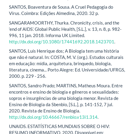
SANTOS, Boaventura de Sousa. A Cruel Pedagogia do
Vírus. Coimbra: Edições Almedina, 2020. 32 p.
SANGARAMOORTHY, Thurka. Chronicity, crisis, and the
‘end of AIDS’. Global Public Health, [S.L.], v. 13, n. 8, p. 982-
996, 11 jan. 2018. Informa UK Limited.
http://dx.doi.org/10.1080/17441692.2018.1423701
.
SANTOS, Luís Henrique dos; A Biologia tem uma história
que não é natural. In: COSTA, M. V. (org.). Estudos culturais
em educação: mídia, arquitetura, brinquedo, biologia,
literatura, cinema... Porto Alegre: Ed. Universidade/UFRGS,
2000. p. 229 - 256.
SANTOS, Sandro Prado; MARTINS, Matheus Moura. Entre
encontros e ensino de biologia e gêneros e sexualidades:
sopros e insurgências de uma biologia menor. Revista de
Ensino de Biologia da Sbenbio, [S.L.], p. 141-152, 7 jul.
2020. Revista de Ensino de Biologia.
http://dx.doi.org/10.46667/renbio.v13i1.314
.
UNAIDS. ESTATÍSTICAS MUNDIAIS SOBRE O HIV:
RESUMO INFORMATIVO. 2020. Disponível em: