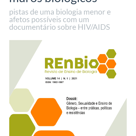
pistas de uma biologia menor e
afetos possíveis com um
documentário sobre HIV/AIDS
Barra
lateral
de
artigos