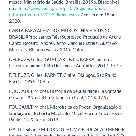
meses. Ministério da Saúde. Brasília. 2019b. Disponível
em:
http://www.aids.gov.br/pt-br/legislacao/nota-
informativa-no-52019-diahvsvsms
. Acesso em: 18 out.
2020.
CARTA PARA ALÉM DOS MUROS - HIV E AIDS NO
BRASIL #PrecisamosFalarSobreIsso. Produção de André
Canto. Roteiro: André Canto, Gabriel Estrela, Gustavo
Menezes, Ricardo Farias. 2019. Color.
DELEUZE, Gilles; GUATTARI, Félix. KAFKA: por uma
literatura menor. Belo Horizonte: Autêntica, 2017. 157 p.
DELEUZE, Gilles; PARNET, Claire. Diálogos. São Paulo:
Escuta, 1998. 184 p.
FOUCAULT, Michel. História da Sexualidade I: a vontade
de saber. 23. ed. Rio de Janeiro: Graal, 2013. 176 p.
FOUCAULT, Michel. Microfísica do Poder. Organização e
tradução de Roberto Machado. 10 ed. Rio de Janeiro/São
Paulo: Paz & Terra, 2019.
GALLO, Sílvio. EM TORNO DE UMA EDUCAÇÃO MENOR.
Educação & Realidade, Porto Alegre, v. 2, n. 27, p. 169-178,