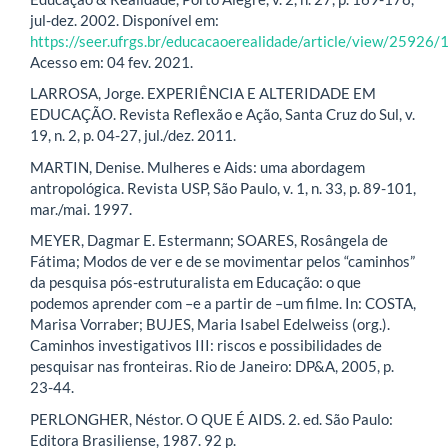
jul-dez. 2002. Disponível em:
https://seer.ufrgs.br/educacaoerealidade/article/view/25926
Acesso em: 04 fev. 2021.
LARROSA, Jorge. EXPERIÊNCIA E ALTERIDADE EM
EDUCAÇÃO. Revista Reflexão e Ação, Santa Cruz do Sul, v.
19, n. 2, p. 04-27, jul./dez. 2011.
MARTIN, Denise. Mulheres e Aids: uma abordagem
antropológica. Revista USP, São Paulo, v. 1, n. 33, p. 89-101,
mar./mai. 1997.
MEYER, Dagmar E. Estermann; SOARES, Rosângela de
Fátima; Modos de ver e de se movimentar pelos “caminhos”
da pesquisa pós-estruturalista em Educação: o que
podemos aprender com –e a partir de –um filme. In: COSTA,
Marisa Vorraber; BUJES, Maria Isabel Edelweiss (org.).
Caminhos investigativos III: riscos e possibilidades de
pesquisar nas fronteiras. Rio de Janeiro: DP&A, 2005, p.
23-44.
PERLONGHER, Néstor. O QUE É AIDS. 2. ed. São Paulo:
Editora Brasiliense, 1987. 92 p.