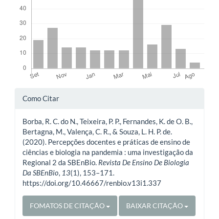
Detalhes
Como Citar
do
Borba, R. C. do N., Teixeira, P. P., Fernandes, K. de O. B.,
artigo
Bertagna, M., Valença, C. R., & Souza, L. H. P. de.
(2020). Percepções docentes e práticas de ensino de
ciências e biologia na pandemia : uma investigação da
Regional 2 da SBEnBio.
Revista De Ensino De Biologia
Da SBEnBio
,
13
(1), 153–171.
https://doi.org/10.46667/renbio.v13i1.337
FOMATOS DE CITAÇÃO
BAIXAR CITAÇÃO