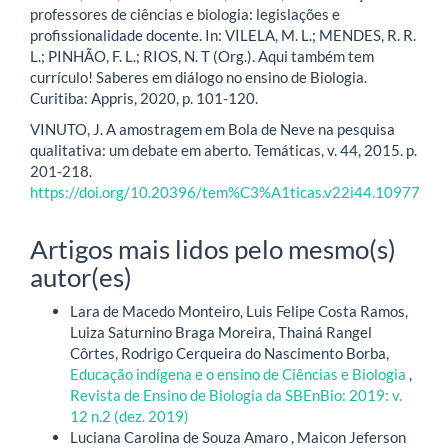
professores de ciências e biologia: legislações e
profissionalidade docente. In: VILELA, M. L.; MENDES, R. R.
L.; PINHÃO, F. L.; RIOS, N. T (Org.). Aqui também tem
currículo! Saberes em diálogo no ensino de Biologia.
Curitiba: Appris, 2020, p. 101-120.
VINUTO, J. A amostragem em Bola de Neve na pesquisa
qualitativa: um debate em aberto. Temáticas, v. 44, 2015. p.
201-218.
https://doi.org/10.20396/tem%C3%A1ticas.v22i44.10977
Artigos mais lidos pelo mesmo(s)
autor(es)
Lara de Macedo Monteiro, Luis Felipe Costa Ramos,
Luiza Saturnino Braga Moreira, Thainá Rangel
Côrtes, Rodrigo Cerqueira do Nascimento Borba,
Educação indígena e o ensino de Ciências e Biologia
,
Revista de Ensino de Biologia da SBEnBio: 2019: v.
12 n.2 (dez. 2019)
Luciana Carolina de Souza Amaro , Maicon Jeferson