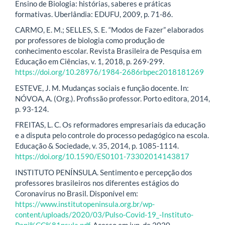
Ensino de Biologia: histórias, saberes e práticas
formativas. Uberlândia: EDUFU, 2009, p. 71-86.
CARMO, E. M.; SELLES, S. E. “Modos de Fazer” elaborados
por professores de biologia como produção de
conhecimento escolar. Revista Brasileira de Pesquisa em
Educação em Ciências, v. 1, 2018, p. 269-299.
https://doi.org/10.28976/1984-2686rbpec2018181269
ESTEVE, J. M. Mudanças sociais e função docente. In:
NÓVOA, A. (Org.). Profissão professor. Porto editora, 2014,
p. 93-124.
FREITAS, L. C. Os reformadores empresariais da educação
e a disputa pelo controle do processo pedagógico na escola.
Educação & Sociedade, v. 35, 2014, p. 1085-1114.
https://doi.org/10.1590/ES0101-73302014143817
INSTITUTO PENÍNSULA. Sentimento e percepção dos
professores brasileiros nos diferentes estágios do
Coronavírus no Brasil. Disponível em:
https://www.institutopeninsula.org.br/wp-
content/uploads/2020/03/Pulso-Covid-19_-Instituto-
Peni%CC%81nsula.pdf
. Acesso em jun. de 2020.