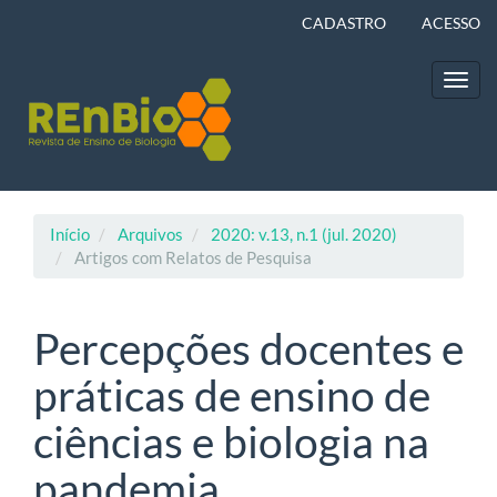
Navegação
CADASTRO
ACESSO
Principal
Conteúdo
principal
Toggl
Barra
navig
Lateral
Início
Arquivos
2020: v.13, n.1 (jul. 2020)
Artigos com Relatos de Pesquisa
Percepções docentes e
práticas de ensino de
ciências e biologia na
pandemia