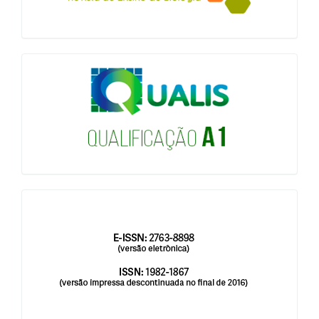
qualis
issn