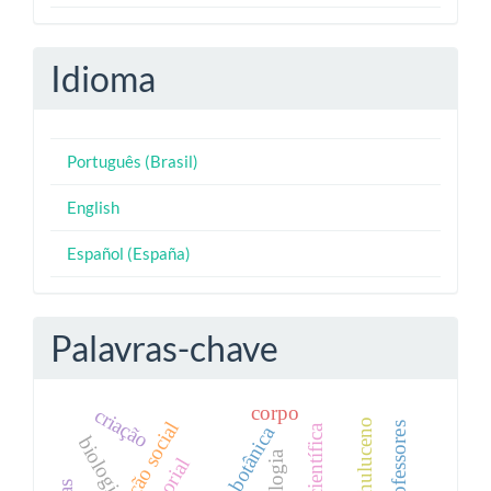
Idioma
Português (Brasil)
English
Español (España)
Palavras-chave
corpo
criação
chthuluceno
botânica
biologia