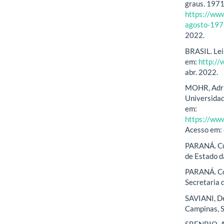
graus. 1971
https://ww
agosto-197
2022.
BRASIL. Lei
em:
http://
abr. 2022.
MOHR, Adri
Universidad
em:
https://w
Acesso em:
PARANÁ. Cur
de Estado d
PARANÁ. Col
Secretaria 
SAVIANI, De
Campinas, S