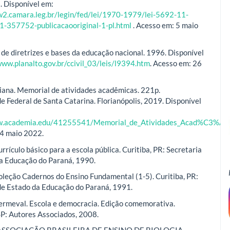
. Disponível em:
w2.camara.leg.br/legin/fed/lei/1970-1979/lei-5692-11-
1-357752-publicacaooriginal-1-pl.html
. Acesso em: 5 maio
 de diretrizes e bases da educação nacional. 1996. Disponível
www.planalto.gov.br/ccivil_03/leis/l9394.htm
. Acesso em: 26
ana. Memorial de atividades acadêmicas. 221p.
e Federal de Santa Catarina. Florianópolis, 2019. Disponível
ww.academia.edu/41255541/Memorial_de_Atividades_Acad%C3%AA
 4 maio 2022.
rículo básico para a escola pública. Curitiba, PR: Secretaria
a Educação do Paraná, 1990.
eção Cadernos do Ensino Fundamental (1-5). Curitiba, PR:
de Estado da Educação do Paraná, 1991.
rmeval. Escola e democracia. Edição comemorativa.
P: Autores Associados, 2008.