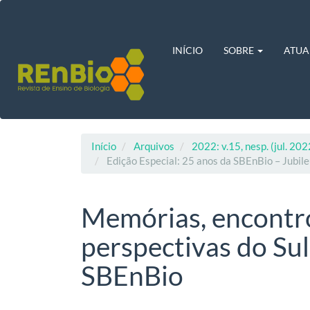
Navegação
Principal
Conteúdo
principal
INÍCIO
SOBRE
ATUA
Barra
Lateral
Início
Arquivos
2022: v.15, nesp. (jul. 20
Edição Especial: 25 anos da SBEnBio – Jubile
Memórias, encontro
perspectivas do Sul
SBEnBio