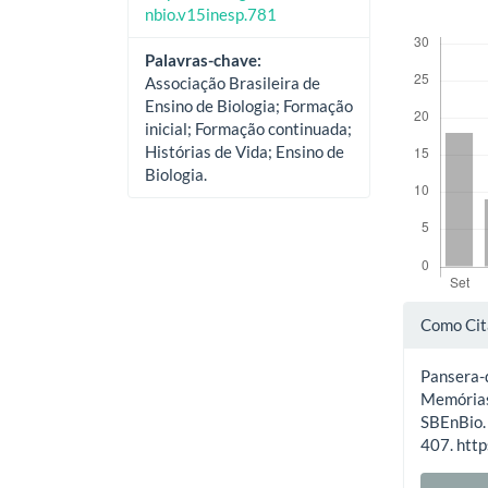
nbio.v15inesp.781
Downloads
Palavras-chave:
Associação Brasileira de
Ensino de Biologia; Formação
inicial; Formação continuada;
Histórias de Vida; Ensino de
Biologia.
Deta
Como Cit
do
Pansera-d
artig
Memórias,
SBEnBio
407. htt