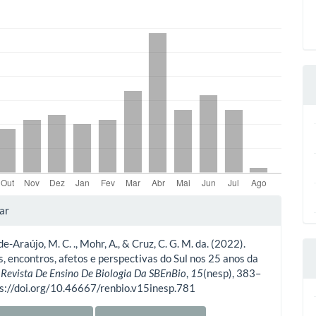
lhes
ar
e-Araújo, M. C. ., Mohr, A., & Cruz, C. G. M. da. (2022).
o
 encontros, afetos e perspectivas do Sul nos 25 anos da
.
Revista De Ensino De Biologia Da SBEnBio
,
15
(nesp), 383–
ps://doi.org/10.46667/renbio.v15inesp.781