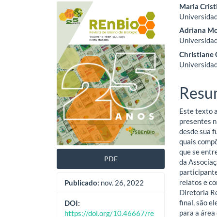
Barra
Cont
Maria Cris
Universidad
lateral
do
Adriana M
de
artig
Universidad
Christiane
artigos
princ
Universidad
Resu
Este texto 
presentes n
desde sua f
quais compõ
que se entr
PDF
da Associaç
participant
relatos e c
Publicado:
nov. 26, 2022
Diretoria R
final, são 
DOI:
para a área 
https://doi.org/10.46667/re