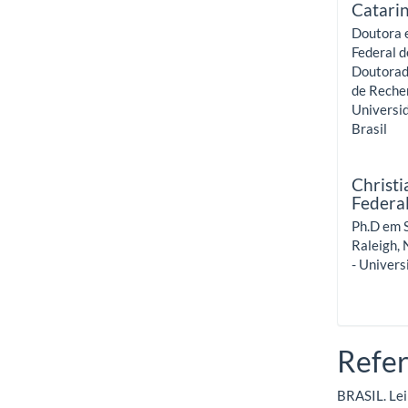
Catari
Doutora e
Federal d
Doutorado
de Recher
Universid
Brasil
Christ
Federa
Ph.D em S
Raleigh, 
- Univers
Refer
BRASIL. Lei