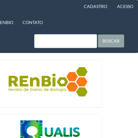
CADASTRO
ACESSO
BENBIO
CONTATO
BUSCAR
blocologo
qualis