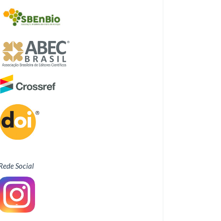
micas
.
Rede Social