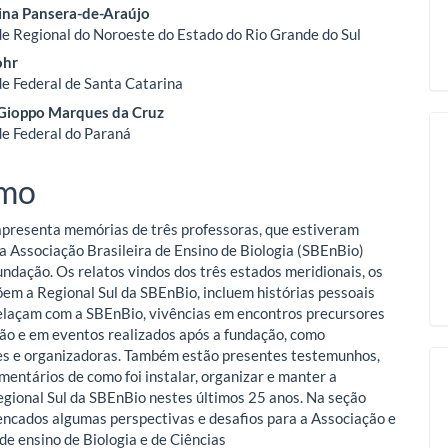
eúdo
tina Pansera-de-Araújo
e Regional do Noroeste do Estado do Rio Grande do Sul
ohr
o
e Federal de Santa Catarina
 Gioppo Marques da Cruz
ipal
e Federal do Paraná
mo
apresenta memórias de três professoras, que estiveram
a Associação Brasileira de Ensino de Biologia (SBEnBio)
undação. Os relatos vindos dos três estados meridionais, os
em a Regional Sul da SBEnBio, incluem histórias pessoais
elaçam com a SBEnBio, vivências em encontros precursores
ão e em eventos realizados após a fundação, como
es e organizadoras. Também estão presentes testemunhos,
omentários de como foi instalar, organizar e manter a
egional Sul da SBEnBio nestes últimos 25 anos. Na seção
elencados algumas perspectivas e desafios para a Associação e
de ensino de Biologia e de Ciências