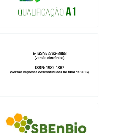
issn
blocologosbenbio