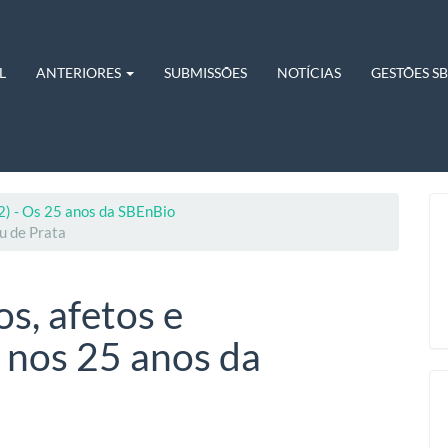
L
ANTERIORES
SUBMISSÕES
NOTÍCIAS
GESTÕES S
22) - Os 25 anos da SBEnBio
u de Prata
s, afetos e
 nos 25 anos da