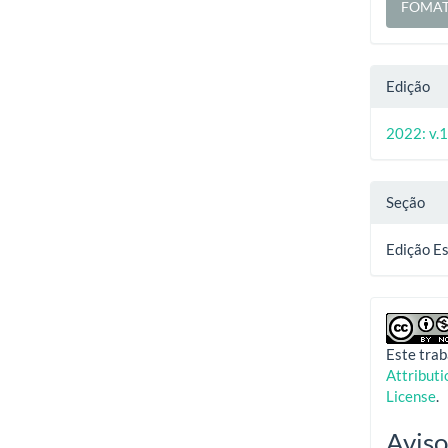
FOMAT
Edição
2022: v.1
Seção
Edição Es
Este trab
Attribut
License
.
Aviso