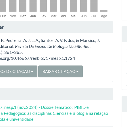
lhes
ar
 P., Pedreira, A. J. L. A., Santos, A. V. F. dos, & Marsico, J.
o
ditorial.
Revista De Ensino De Biologia Da SBEnBio
,
1), 361–365.
doi.org/10.46667/renbio.v17inesp.1.1724
OS DE CITAÇÃO
BAIXAR CITAÇÃO
7, nesp.1 (nov.2024) - Dossiê Temático : PIBID e
a Pedagógica: as disciplinas Ciências e Biologia na relação
ola e universidade