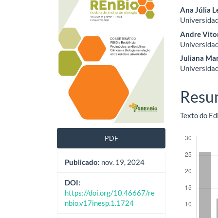
lateral
do
Ana Júlia 
de
artig
Universidad
Andre Vito
artigos
princ
Universidad
Juliana Ma
Universidad
Resu
Texto do Edi
Downloads
PDF
Publicado:
nov. 19, 2024
DOI:
https://doi.org/10.46667/re
nbio.v17inesp.1.1724