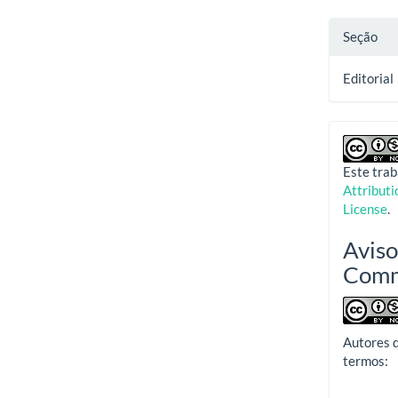
Seção
Editorial
Este trab
Attribut
License
.
Aviso
Com
Autores 
termos: