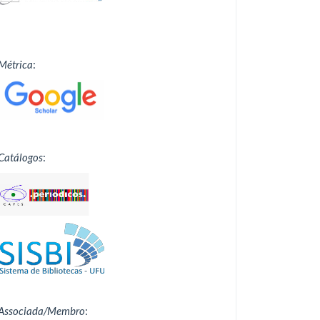
Métrica
:
Catálogos
:
Associada/Membro
: