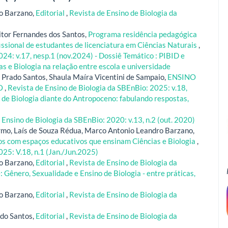
o Barzano,
Editorial
,
Revista de Ensino de Biologia da
tor Fernandes dos Santos,
Programa residência pedagógica
ssional de estudantes de licenciatura em Ciências Naturais
,
24: v.17, nesp.1 (nov.2024) - Dossiê Temático : PIBID e
as e Biologia na relação entre escola e universidade
 Prado Santos, Shaula Maíra Vicentini de Sampaio,
ENSINO
O
,
Revista de Ensino de Biologia da SBEnBio: 2025: v.18,
o de Biologia diante do Antropoceno: fabulando respostas,
 Ensino de Biologia da SBEnBio: 2020: v.13, n.2 (out. 2020)
rmo, Laís de Souza Rédua, Marco Antonio Leandro Barzano,
os com espaços educativos que ensinam Ciências e Biologia
,
025: V.18, n.1 (Jan./Jun.2025)
o Barzano,
Editorial
,
Revista de Ensino de Biologia da
: Gênero, Sexualidade e Ensino de Biologia - entre práticas,
o Barzano,
Editorial
,
Revista de Ensino de Biologia da
do Santos,
Editorial
,
Revista de Ensino de Biologia da