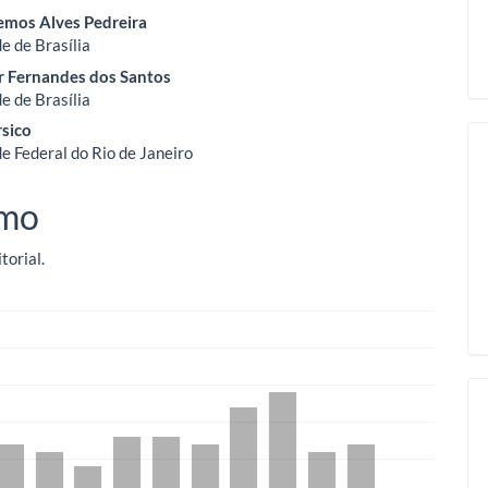
Lemos Alves Pedreira
o
e de Brasília
r Fernandes dos Santos
ipal
e de Brasília
rsico
e Federal do Rio de Janeiro
mo
torial.