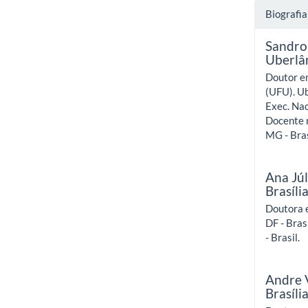
Biografia
Sandro
Uberlâ
Doutor e
(UFU). Ub
Exec. Nac
Docente n
MG - Bras
Ana Júl
Brasíli
Doutora e
DF - Bras
- Brasil.
Andre 
Brasíli