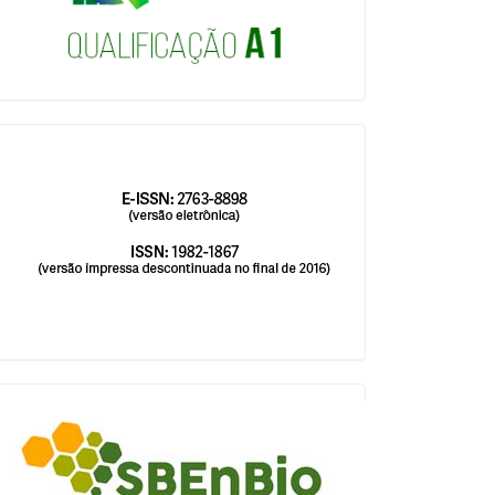
issn
blocologosbenbio