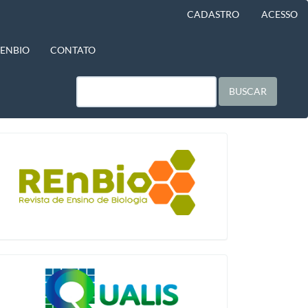
CADASTRO
ACESSO
BENBIO
CONTATO
BUSCAR
blocologo
qualis