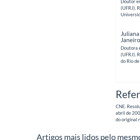
Doutor e
(UFRJ). R
Universid
Juliana
Janeir
Doutora 
(UFRJ). R
do Rio de
Refer
CNE. Resolu
abril de 200
do original 
Artigos mais lidos pelo mesmo