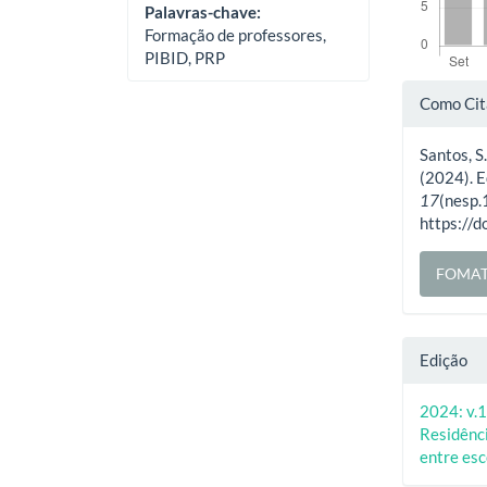
Palavras-chave:
Formação de professores,
PIBID, PRP
Deta
Como Cit
do
Santos, S.
artig
(2024). E
17
(nesp.
https://
FOMAT
Edição
2024: v.1
Residênci
entre esc