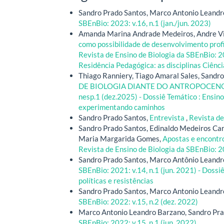
Sandro Prado Santos, Marco Antonio Leandr
SBEnBio: 2023: v.16, n.1 (jan./jun. 2023)
Amanda Marina Andrade Medeiros, Andre Vi
como possibilidade de desenvolvimento profi
Revista de Ensino de Biologia da SBEnBio: 20
Residência Pedagógica: as disciplinas Ciênci
Thiago Ranniery, Tiago Amaral Sales, Sandro
DE BIOLOGIA DIANTE DO ANTROPOCEN
nesp.1 (dez.2025) - Dossiê Temático : Ensin
experimentando caminhos
Sandro Prado Santos,
Entrevista
,
Revista de
Sandro Prado Santos, Edinaldo Medeiros Ca
Maria Margarida Gomes,
Apostas e encontr
Revista de Ensino de Biologia da SBEnBio: 2
Sandro Prado Santos, Marco Antônio Leandr
SBEnBio: 2021: v.14, n.1 (jun. 2021) - Dossiê
políticas e resistências
Sandro Prado Santos, Marco Antonio Leandr
SBEnBio: 2022: v.15, n.2 (dez. 2022)
Marco Antonio Leandro Barzano, Sandro Pra
SBEnBio: 2022: v.15, n.1 (jun. 2022)