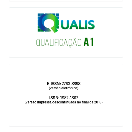
qualis
issn