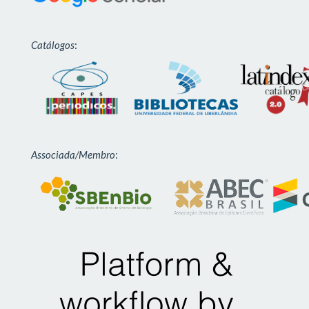
Catálogos
:
Associada/Membro
: