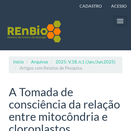
Navegação
CADASTRO
ACESSO
Principal
Conteúdo
principal
Toggl
Barra
navig
Lateral
Início
Arquivos
2025: V.18, n.1 (Jan./Jun.2025)
Artigos com Relatos de Pesquisa
A Tomada de
consciência da relação
entre mitocôndria e
cloroplastos