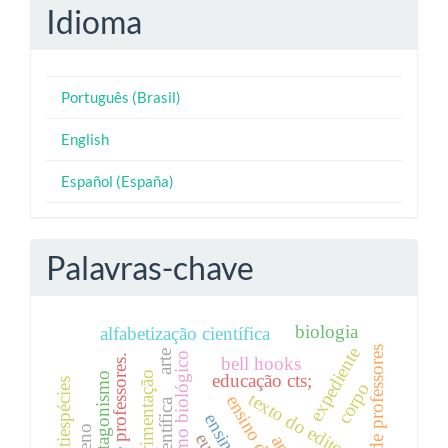
Idioma
Português (Brasil)
English
Español (España)
Palavras-chave
biologia
alfabetização científica
expediente
formação de professores
arte
determinismo biológico
formação de professores.
bell hooks
experimentação
protagonismo
educação cts;
corpo
texto do editorial