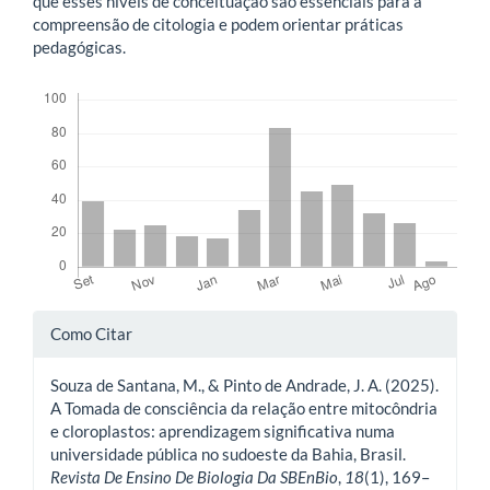
que esses níveis de conceituação são essenciais para a
compreensão de citologia e podem orientar práticas
pedagógicas.
Downloads
Detalhes
Como Citar
do
Souza de Santana, M., & Pinto de Andrade, J. A. (2025).
artigo
A Tomada de consciência da relação entre mitocôndria
e cloroplastos: aprendizagem significativa numa
universidade pública no sudoeste da Bahia, Brasil.
Revista De Ensino De Biologia Da SBEnBio
,
18
(1), 169–