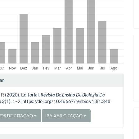
ipal
lhes
ar
 P. (2020). Editorial.
Revista De Ensino De Biologia Da
o
13
(1), 1–2. https://doi.org/10.46667/renbio.v13i1.348
OS DE CITAÇÃO
BAIXAR CITAÇÃO