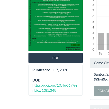
artigos
princ
PDF
Deta
Como Cit
do
Publicado:
jul. 7, 2020
Santos, S.
artig
SBEnBio
,
DOI:
https://doi.org/10.46667/re
nbio.v13i1.348
FOMAT