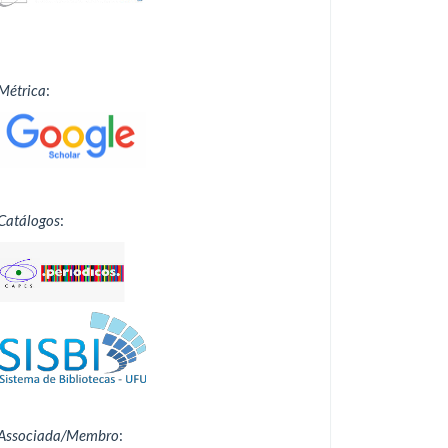
Métrica
:
Catálogos
:
Associada/Membro
: