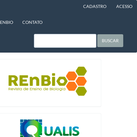
CADASTRO
ACESSO
BENBIO
CONTATO
BUSCAR
blocologo
qualis