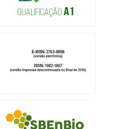
issn
blocologosbenbio