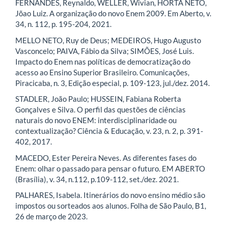
FERNANDES, Reynaldo, WELLER, Wivian, HORTA NETO,
Jõao Luiz. A organização do novo Enem 2009. Em Aberto, v.
34, n. 112, p. 195-204, 2021.
MELLO NETO, Ruy de Deus; MEDEIROS, Hugo Augusto
Vasconcelo; PAIVA, Fábio da Silva; SIMÕES, José Luis.
Impacto do Enem nas políticas de democratização do
acesso ao Ensino Superior Brasileiro. Comunicações,
Piracicaba, n. 3, Edição especial, p. 109-123, jul./dez. 2014.
STADLER, João Paulo; HUSSEIN, Fabiana Roberta
Gonçalves e Silva. O perfil das questões de ciências
naturais do novo ENEM: interdisciplinaridade ou
contextualização? Ciência & Educação, v. 23, n. 2, p. 391-
402, 2017.
MACEDO, Ester Pereira Neves. As diferentes fases do
Enem: olhar o passado para pensar o futuro. EM ABERTO
(Brasília), v. 34, n.112, p.109-112, set./dez. 2021.
PALHARES, Isabela. Itinerários do novo ensino médio são
impostos ou sorteados aos alunos. Folha de São Paulo, B1,
26 de março de 2023.