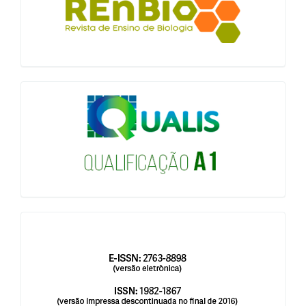
qualis
issn