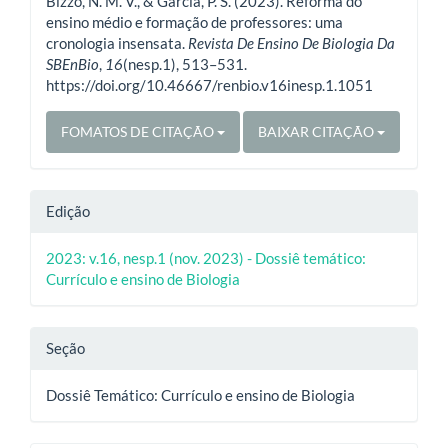
Bizzo, N. M. V., & Garcia, P. S. (2023). Reforma do
artigo
ensino médio e formação de professores: uma
cronologia insensata.
Revista De Ensino De Biologia Da
SBEnBio
,
16
(nesp.1), 513–531.
https://doi.org/10.46667/renbio.v16inesp.1.1051
FOMATOS DE CITAÇÃO
BAIXAR CITAÇÃO
Edição
2023: v.16, nesp.1 (nov. 2023) - Dossiê temático:
Currículo e ensino de Biologia
Seção
Dossiê Temático: Currículo e ensino de Biologia