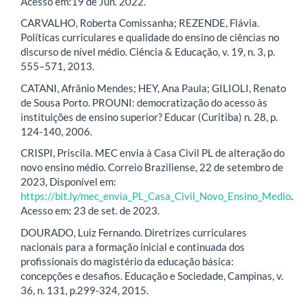
Acesso em:19 de Jun. 2022.
CARVALHO, Roberta Comissanha; REZENDE, Flávia.
Políticas curriculares e qualidade do ensino de ciências no
discurso de nível médio. Ciência & Educação, v. 19, n. 3, p.
555–571, 2013.
CATANI, Afrânio Mendes; HEY, Ana Paula; GILIOLI, Renato
de Sousa Porto. PROUNI: democratização do acesso às
instituições de ensino superior? Educar (Curitiba) n. 28, p.
124-140, 2006.
CRISPI, Priscila. MEC envia à Casa Civil PL de alteração do
novo ensino médio. Correio Braziliense, 22 de setembro de
2023, Disponível em:
https://bit.ly/mec_envia_PL_Casa_Civil_Novo_Ensino_Medio
.
Acesso em: 23 de set. de 2023.
DOURADO, Luiz Fernando. Diretrizes curriculares
nacionais para a formação inicial e continuada dos
profissionais do magistério da educação básica:
concepções e desafios. Educação e Sociedade, Campinas, v.
36, n. 131, p.299-324, 2015.