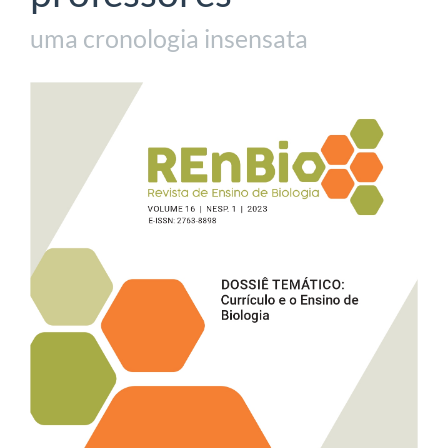
uma cronologia insensata
Barra
lateral
de
artigos