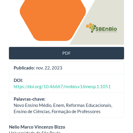
PDF
Publicado:
nov. 22, 2023
DOI:
https://doi.org/10.46667/renbio.v16inesp.1.1051
Palavras-chave:
Novo Ensino Médio, Enem, Reformas Educacionais,
Ensino de Ciências, Formação de Professores
Conteúdo
Nelio Marco Vincenzo Bizzo