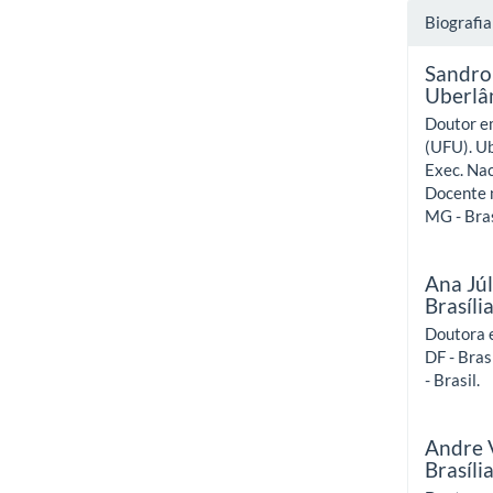
Biografia
Sandro
Uberlâ
Doutor e
(UFU). Ub
Exec. Nac
Docente n
MG - Bras
Ana Júl
Brasíli
Doutora e
DF - Bras
- Brasil.
Andre 
Brasíli