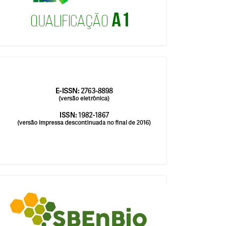
issn
blocologosbenbio