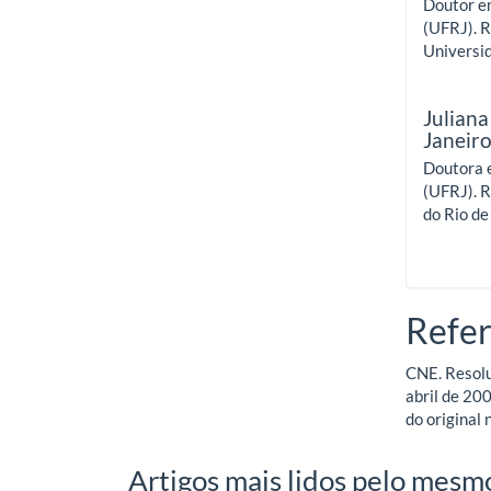
Doutor e
(UFRJ). R
Universid
Juliana
Janeir
Doutora 
(UFRJ). R
do Rio de
Refer
CNE. Resolu
abril de 200
do original 
Artigos mais lidos pelo mesmo