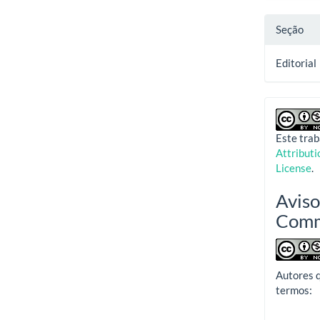
Seção
Editorial
Este trab
Attribut
License
.
Aviso
Com
Autores 
termos: