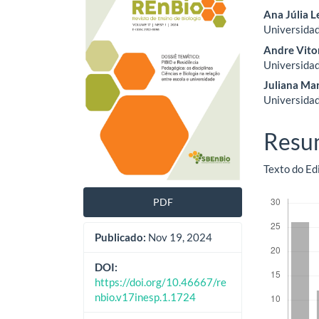
lateral
do
Ana Júlia 
de
artig
Universidad
Andre Vito
artigos
princ
Universidad
Juliana Ma
Universidad
Resu
Texto do Edi
Downloads
PDF
Publicado:
Nov 19, 2024
DOI:
https://doi.org/10.46667/re
nbio.v17inesp.1.1724