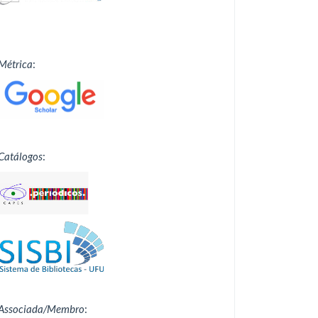
Métrica
:
Catálogos
:
Associada/Membro
: