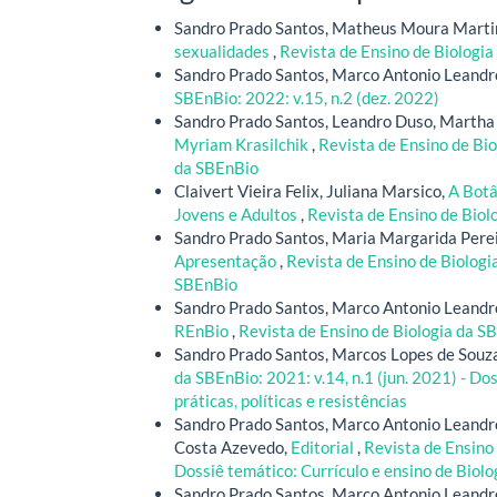
Sandro Prado Santos, Matheus Moura Marti
sexualidades
,
Revista de Ensino de Biologia 
Sandro Prado Santos, Marco Antonio Leandr
SBEnBio: 2022: v.15, n.2 (dez. 2022)
Sandro Prado Santos, Leandro Duso, Martha 
Myriam Krasilchik
,
Revista de Ensino de Bio
da SBEnBio
Claivert Vieira Felix, Juliana Marsico,
A Botâ
Jovens e Adultos
,
Revista de Ensino de Biolo
Sandro Prado Santos, Maria Margarida Perei
Apresentação
,
Revista de Ensino de Biologia
SBEnBio
Sandro Prado Santos, Marco Antonio Leandr
REnBio
,
Revista de Ensino de Biologia da SB
Sandro Prado Santos, Marcos Lopes de Souza
da SBEnBio: 2021: v.14, n.1 (jun. 2021) - Do
práticas, políticas e resistências
Sandro Prado Santos, Marco Antonio Leandr
Costa Azevedo,
Editorial
,
Revista de Ensino 
Dossiê temático: Currículo e ensino de Biolo
Sandro Prado Santos, Marco Antonio Leandr