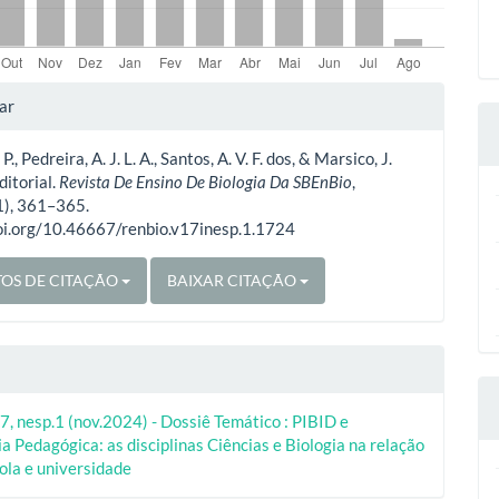
lhes
ar
 P., Pedreira, A. J. L. A., Santos, A. V. F. dos, & Marsico, J.
o
ditorial.
Revista De Ensino De Biologia Da SBEnBio
,
1), 361–365.
doi.org/10.46667/renbio.v17inesp.1.1724
OS DE CITAÇÃO
BAIXAR CITAÇÃO
7, nesp.1 (nov.2024) - Dossiê Temático : PIBID e
a Pedagógica: as disciplinas Ciências e Biologia na relação
ola e universidade