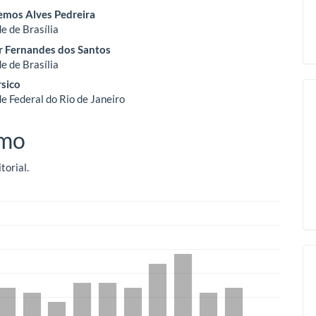
Lemos Alves Pedreira
o
e de Brasília
r Fernandes dos Santos
ipal
e de Brasília
rsico
e Federal do Rio de Janeiro
mo
torial.