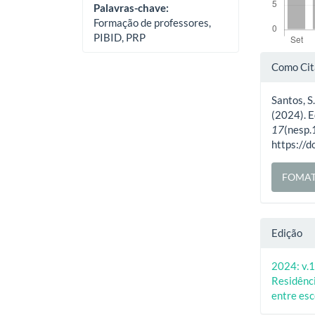
Palavras-chave:
Formação de professores,
PIBID, PRP
Deta
Como Cit
do
Santos, S.
artig
(2024). E
17
(nesp.
https://
FOMAT
Edição
2024: v.1
Residênci
entre esc