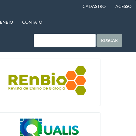
CADASTRO
ACESSO
BENBIO
CONTATO
BUSCAR
blocologo
qualis