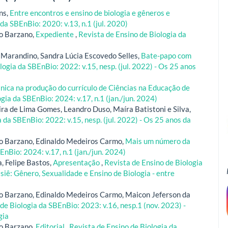
ns,
Entre encontros e ensino de biologia e gêneros e
da SBEnBio: 2020: v.13, n.1 (jul. 2020)
o Barzano,
Expediente
,
Revista de Ensino de Biologia da
Marandino, Sandra Lúcia Escovedo Selles,
Bate-papo com
logia da SBEnBio: 2022: v.15, nesp. (jul. 2022) - Os 25 anos
nica na produção do currículo de Ciências na Educação de
gia da SBEnBio: 2024: v.17, n.1 (jan./jun. 2024)
ra de Lima Gomes, Leandro Duso, Maíra Batistoni e Silva,
 da SBEnBio: 2022: v.15, nesp. (jul. 2022) - Os 25 anos da
o Barzano, Edinaldo Medeiros Carmo,
Mais um número da
EnBio: 2024: v.17, n.1 (jan./jun. 2024)
, Felipe Bastos,
Apresentação
,
Revista de Ensino de Biologia
ssiê: Gênero, Sexualidade e Ensino de Biologia - entre
o Barzano, Edinaldo Medeiros Carmo, Maicon Jeferson da
de Biologia da SBEnBio: 2023: v.16, nesp.1 (nov. 2023) -
gia
o Barzano,
Editorial
,
Revista de Ensino de Biologia da