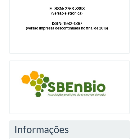
blocologosbenbio
Informações