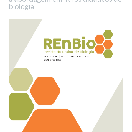
biologia
Barra
lateral
de
artigos