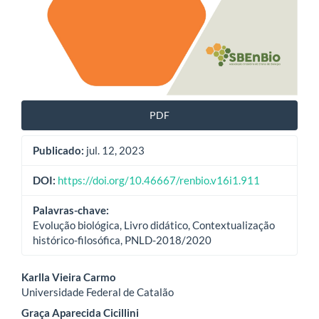
PDF
Publicado:
jul. 12, 2023
DOI:
https://doi.org/10.46667/renbio.v16i1.911
Palavras-chave:
Evolução biológica, Livro didático, Contextualização
histórico-filosófica, PNLD-2018/2020
Conteúdo
Karlla Vieira Carmo
Universidade Federal de Catalão
do
Graça Aparecida Cicillini