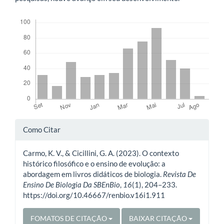
Downloads
Detalhes
Como Citar
do
Carmo, K. V., & Cicillini, G. A. (2023). O contexto
artigo
histórico filosófico e o ensino de evolução: a
abordagem em livros didáticos de biologia.
Revista De
Ensino De Biologia Da SBEnBio
,
16
(1), 204–233.
https://doi.org/10.46667/renbio.v16i1.911
FOMATOS DE CITAÇÃO
BAIXAR CITAÇÃO