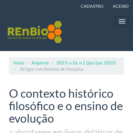
Navegação
CADASTRO
ACESSO
Principal
Conteúdo
principal
Toggl
Barra
navig
Lateral
Início
Arquivos
2023: v.16, n.1 (jan./jun. 2023)
Artigos com Relatos de Pesquisa
O contexto histórico
filosófico e o ensino de
evolução
a abordagem em livros didáticos de