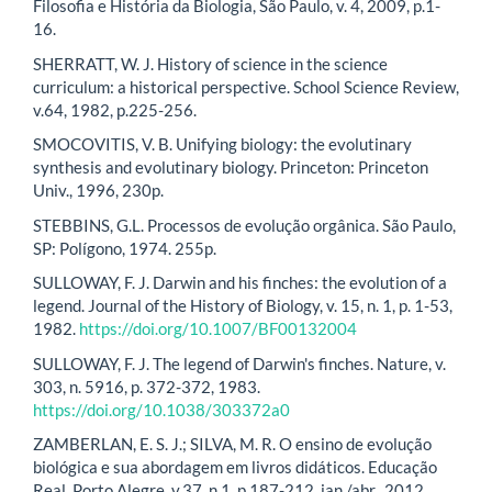
Filosofia e História da Biologia, São Paulo, v. 4, 2009, p.1-
16.
SHERRATT, W. J. History of science in the science
curriculum: a historical perspective. School Science Review,
v.64, 1982, p.225-256.
SMOCOVITIS, V. B. Unifying biology: the evolutinary
synthesis and evolutinary biology. Princeton: Princeton
Univ., 1996, 230p.
STEBBINS, G.L. Processos de evolução orgânica. São Paulo,
SP: Polígono, 1974. 255p.
SULLOWAY, F. J. Darwin and his finches: the evolution of a
legend. Journal of the History of Biology, v. 15, n. 1, p. 1-53,
1982.
https://doi.org/10.1007/BF00132004
SULLOWAY, F. J. The legend of Darwin's finches. Nature, v.
303, n. 5916, p. 372-372, 1983.
https://doi.org/10.1038/303372a0
ZAMBERLAN, E. S. J.; SILVA, M. R. O ensino de evolução
biológica e sua abordagem em livros didáticos. Educação
Real. Porto Alegre, v.37, n.1, p.187-212, jan./abr., 2012.