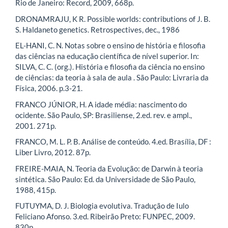
Rio de Janeiro: Record, 2009, 668p.
DRONAMRAJU, K R. Possible worlds: contributions of J. B.
S. Haldaneto genetics. Retrospectives, dec., 1986
EL-HANI, C. N. Notas sobre o ensino de história e filosofia
das ciências na educação científica de nível superior. In:
SILVA, C. C. (org.). História e filosofia da ciência no ensino
de ciências: da teoria à sala de aula . São Paulo: Livraria da
Física, 2006. p.3-21.
FRANCO JÚNIOR, H. A idade média: nascimento do
ocidente. São Paulo, SP: Brasiliense, 2.ed. rev. e ampl.,
2001. 271p.
FRANCO, M. L. P. B. Análise de conteúdo. 4.ed. Brasília, DF :
Liber Livro, 2012. 87p.
FREIRE-MAIA, N. Teoria da Evolução: de Darwin à teoria
sintética. São Paulo: Ed. da Universidade de São Paulo,
1988, 415p.
FUTUYMA, D. J. Biologia evolutiva. Tradução de Iulo
Feliciano Afonso. 3.ed. Ribeirão Preto: FUNPEC, 2009.
830p.