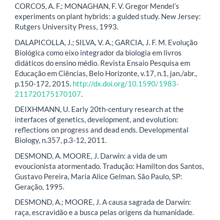
CORCOS, A. F.; MONAGHAN, F. V. Gregor Mendel’s
experiments on plant hybrids: a guided study. New Jersey:
Rutgers University Press, 1993.
DALAPICOLLA, J.; SILVA, V. A.; GARCIA, J. F. M. Evolução
Biológica como eixo integrador da biologia em livros
didáticos do ensino médio. Revista Ensaio Pesquisa em
Educação em Ciências, Belo Horizonte, v.17, n.1, jan./abr.,
p.150-172, 2015.
http://dx.doi.org/10.1590/1983-
211720175170107
.
DEIXHMANN, U. Early 20th-century research at the
interfaces of genetics, development, and evolution:
reflections on progress and dead ends. Developmental
Biology, n.357, p.3-12, 2011.
DESMOND, A. MOORE, J. Darwin: a vida de um
evoucionista atormentado. Tradução: Hamilton dos Santos,
Gustavo Pereira, Maria Alice Gelman. São Paulo, SP:
Geração, 1995.
DESMOND, A.; MOORE, J. A causa sagrada de Darwin:
raça, escravidão e a busca pelas origens da humanidade.