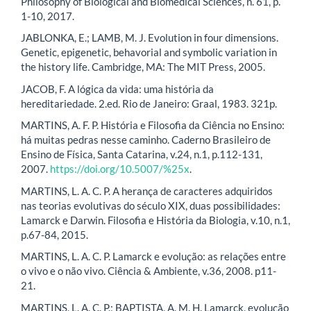
Philosophy of Biological and Biomedical Sciences, n. 61, p.
1-10, 2017.
JABLONKA, E.; LAMB, M. J. Evolution in four dimensions.
Genetic, epigenetic, behavorial and symbolic variation in
the history life. Cambridge, MA: The MIT Press, 2005.
JACOB, F. A lógica da vida: uma história da
hereditariedade. 2.ed. Rio de Janeiro: Graal, 1983. 321p.
MARTINS, A. F. P. História e Filosofia da Ciência no Ensino:
há muitas pedras nesse caminho. Caderno Brasileiro de
Ensino de Física, Santa Catarina, v.24, n.1, p.112-131,
2007.
https://doi.org/10.5007/%25x
.
MARTINS, L. A. C. P. A herança de caracteres adquiridos
nas teorias evolutivas do século XIX, duas possibilidades:
Lamarck e Darwin. Filosofia e História da Biologia, v.10, n.1,
p.67-84, 2015.
MARTINS, L. A. C. P. Lamarck e evolução: as relações entre
o vivo e o não vivo. Ciência & Ambiente, v.36, 2008. p11-
21.
MARTINS, L. A. C. P.; BAPTISTA, A. M. H. Lamarck, evolução