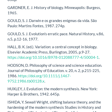
GARDNER, E. J. History of biology. Minneapolis: Burgess,
1965.
GOULD, S. J. Darwin e os grandes enigmas da vida. São
Paulo: Martins Fontes, 1987. 274p.
GOULD, S. J. Evolution’s erratic pace. Natural History, v.86,
n.5, p.12-16, 1977.
HALL, B. K. (ed.). Variation: a central concept in biology.
Elsevier Academic Press, Burlington, 2005, p.9-27.
https://doi.org/10.1016/B978-012088777-4/50004-1
.
HODSON, D. Philosophy of science and science education.
Journal of Philosophy of Education. v. 20, n. 2, p.215-225,
1986.
https://doi.org/10.1111/j.1467-
9752.1986.tb00128.x
.
HUXLEY, J. Evolution: the modern synthesis. New York:
Harper & Brothers, 1942. 645p.
ISHIDA, Y. Sewall Wright, shifting balance theory, and the
hardening of the modern synthesis Studies in History and