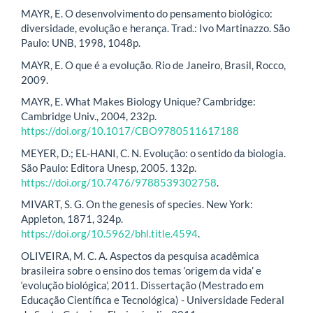
MAYR, E. O desenvolvimento do pensamento biológico:
diversidade, evolução e herança. Trad.: Ivo Martinazzo. São
Paulo: UNB, 1998, 1048p.
MAYR, E. O que é a evolução. Rio de Janeiro, Brasil, Rocco,
2009.
MAYR, E. What Makes Biology Unique? Cambridge:
Cambridge Univ., 2004, 232p.
https://doi.org/10.1017/CBO9780511617188
MEYER, D.; EL-HANI, C. N. Evolução: o sentido da biologia.
São Paulo: Editora Unesp, 2005. 132p.
https://doi.org/10.7476/9788539302758
.
MIVART, S. G. On the genesis of species. New York:
Appleton, 1871, 324p.
https://doi.org/10.5962/bhl.title.4594
.
OLIVEIRA, M. C. A. Aspectos da pesquisa acadêmica
brasileira sobre o ensino dos temas ‘origem da vida’ e
‘evolução biológica’, 2011. Dissertação (Mestrado em
Educação Científica e Tecnológica) - Universidade Federal