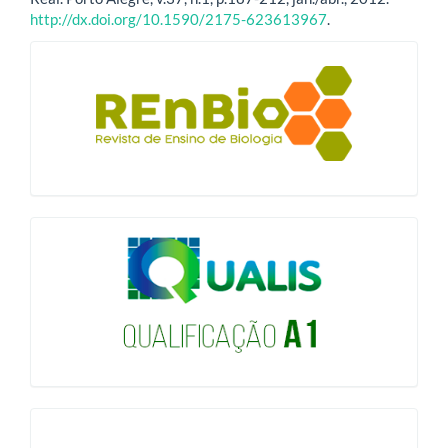
http://dx.doi.org/10.1590/2175-623613967
.
blocologo
qualis
issn