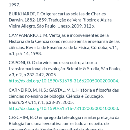
1997.
BURKHARDT, F. Origens: cartas seletas de Charles
Darwin, 1882-1859. Tradução de Vera Ribeiro e Alzira
Vieira Allegro. São Paulo: Unesp, 2009. 312p.
CAMPANARIO, J. M. Ventajas e inconvenientes de la
Historia de la Ciencia como recurso em la enseñanza de las
ciências. Revista de Enseñanza de la Fisica, Córdoba, v.11,
n.1, p.5-14, 1998.
CAPONI, G. O darwinismo e seu outro, a teoria
transformacional da evolução. Scientle & Studia, São Paulo,
v.3, n.2, p.233-242, 2005.
http://dx.doi.org/10.1590/S1678-31662005000200004
.
CARNEIRO, M. H. S.; GASTAL, M. L. História e filosofia das
ciências no ensino de biologia. Ciência e Educação,
Bauru/SP, v.11, n.1, p.33-39, 2005.
http://dx.doi.org/10.1590/S1516-73132005000100003
.
CESCHIM, B. O emprego da teleologia na interpretação da
Biologia funcional evolutiva: um estudo a respeito de
concepções e da Evolução conceitual de alunos de