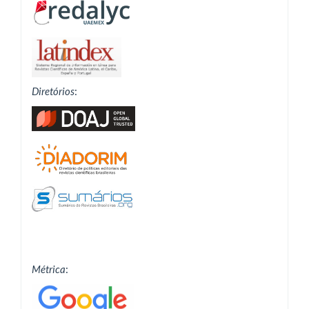
Diretórios
:
Métrica
: