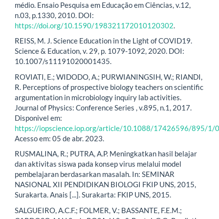
médio. Ensaio Pesquisa em Educação em Ciências, v.12,
n.03, p.1330, 2010. DOI:
https://doi.org/10.1590/198321172010120302
.
REISS, M. J. Science Education in the Light of COVID19.
Science & Education, v. 29, p. 1079-1092, 2020. DOI:
10.1007/s11191020001435.
ROVIATI, E.; WIDODO, A.; PURWIANINGSIH, W.; RIANDI,
R. Perceptions of prospective biology teachers on scientific
argumentation in microbiology inquiry lab activities.
Journal of Physics: Conference Series , v.895, n.1, 2017.
Disponivel em:
https://iopscience.iop.org/article/10.1088/17426596/895/1
Acesso em: 05 de abr. 2023.
RUSMALINA, R.; PUTRA, A.P. Meningkatkan hasil belajar
dan aktivitas siswa pada konsep virus melalui model
pembelajaran berdasarkan masalah. In: SEMINAR
NASIONAL XII PENDIDIKAN BIOLOGI FKIP UNS, 2015,
Surakarta. Anais [...]. Surakarta: FKIP UNS, 2015.
SALGUEIRO, A.C.F.; FOLMER, V.; BASSANTE, F.E.M.;