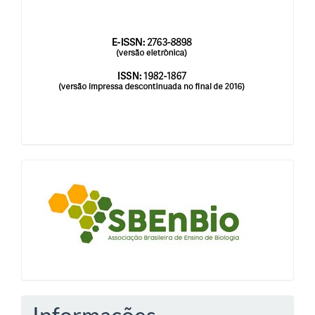
issn
blocologosbenbio