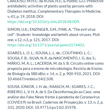
CARDOSO, M.H.S.; da ROSA, H.S.; & Puntel, G.O. Predictive
antidiabetic activities of plants used by persons with
Diabetes mellitus. Complementary Therapies in Medicine,
v. 41, p. 19, 2018. DOI:
https://doi.org/10.1016/j.ctim.2018.08.009
.
SIMON, U.K.; ENZINGER, S.M.; FINK, A. "The evil virus
cell": Students ‘knowledge and beliefs about viruses. PloS
one, v.12, n.3, p. 121, 2017. DOI:
https://doi.org/10.1371/journal.pone.0174402
.
SOARES, L. O. L.; SOUSA, L. L. de.; COUTINHO, L. C.;
SOUSA, F. B.; SILVA, N. R. da.NASCIMENTO, I. G. dos S.;
MÁRIO, M. A. L.; LACERDA, M. da S. B. Circuito online como
proposta para o ensino de microbiologia. Revista de Ensino
de Biologia da SBEnBio, v. 14, n. 2, p. 900-910, 2021. DOI:
10.46667/renbio.v14i2.508.
SOUSA JÚNIOR, J. H. de.; RAASCH, M.; SOARES, J. C.;
RIBEIRO, L. V. H. A. de S. Da Desinformação ao Caos: uma
análise das Fake News frente à pandemia do Coronavírus
(COVID19) no Brasil. Cadernos de Prospecção, v. 13, n. 2, p.
331, 2020. DOI: 10.9771/cp.v13i2.35978.