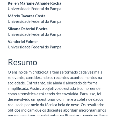
do
Kellen Mariane Athaide Rocha
artigo
Universidade Federal do Pampa
Márcio Tavares Costa
principal
Universidade Federal do Pampa
Silvana Peterini Boeira
Universidade Federal do Pampa
Vanderlei Folmer
Universidade Federal do Pampa
Resumo
O ensino de microbiologia tem se tornado cada vez mais
relevante, considerando os recentes acontecimentos na
sociedade. Entretanto, ele ainda é abordado de forma
simplificada. Assim, o objetivo do estudo é compreender
como a temática está sendo desenvolvida. Para isso, foi
desenvolvido um questionário online, e a coleta de dados
realizada por meio da técnica bola de neve. Os resultados
obtidos indicam que os docentes abordam microrganismos
por meio de teorias existentes na literatura, sendo os livros