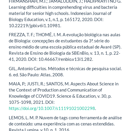
FIRMANSHAH, M.I.; JAMALUDDIN, J.; HADIPRAYITNO G.
Learning difficulties in comprehending virus and bacteria
material for senior high schools. Indonesian Journal of
Biology Education, v.1, n.1, p. 165172, 2020. DOI:
10.22219/jpbi.v6i1.10981.
FREZZA, T. F.; THOMÉ, I. M. A evolução biológica nas aulas
de Biologia: concepções de estudantes da 3ª. série do
ensino médio de uma escola pública estadual de Avaré (SP).
Revista de Ensino de Biologia da SBEnBio, v. 13, n. 1, p. 22-
41, 2020. DOI: 10.46667/renbio.v13i1.282.
GIL, Antonio Carlos. Métodos e técnicas de pesquisa social.
6. ed. São Paulo: Atlas, 2008.
MAIA, P.; JUSTI, R.; SANTOS, M. Aspects About Science in
the Context of Production and Communication of
Knowledge of COVID19. Science & Education, v. 30, p.
1075-1098, 2021. DOI:
https://doi.org/10.1007/s11191021002298
.
LEMOS, L. M. P. Nuvem de tags como ferramenta de análise
de conteúdo: uma experiência com as cenas estendidas.
Revista Lumina, v.10, n. 1, 2016.