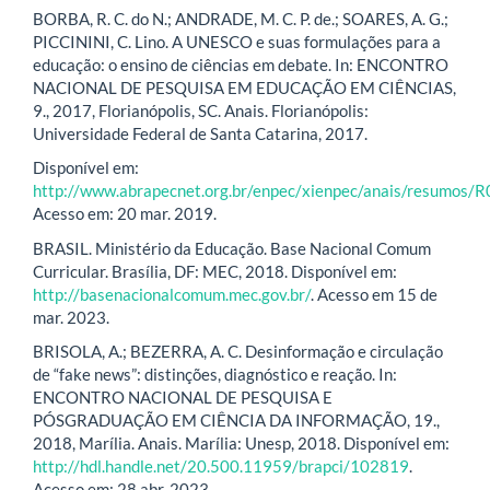
BORBA, R. C. do N.; ANDRADE, M. C. P. de.; SOARES, A. G.;
PICCININI, C. Lino. A UNESCO e suas formulações para a
educação: o ensino de ciências em debate. In: ENCONTRO
NACIONAL DE PESQUISA EM EDUCAÇÃO EM CIÊNCIAS,
9., 2017, Florianópolis, SC. Anais. Florianópolis:
Universidade Federal de Santa Catarina, 2017.
Disponível em:
http://www.abrapecnet.org.br/enpec/xienpec/anais/resumos/R
Acesso em: 20 mar. 2019.
BRASIL. Ministério da Educação. Base Nacional Comum
Curricular. Brasília, DF: MEC, 2018. Disponível em:
http://basenacionalcomum.mec.gov.br/
. Acesso em 15 de
mar. 2023.
BRISOLA, A.; BEZERRA, A. C. Desinformação e circulação
de “fake news”: distinções, diagnóstico e reação. In:
ENCONTRO NACIONAL DE PESQUISA E
PÓSGRADUAÇÃO EM CIÊNCIA DA INFORMAÇÃO, 19.,
2018, Marília. Anais. Marília: Unesp, 2018. Disponível em:
http://hdl.handle.net/20.500.11959/brapci/102819
.
Acesso em: 28 abr. 2023.