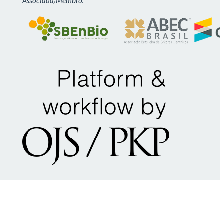
Associada/Membro
: