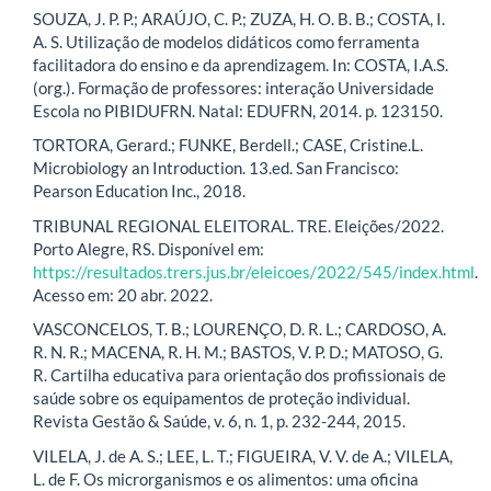
SOUZA, J. P. P.; ARAÚJO, C. P.; ZUZA, H. O. B. B.; COSTA, I.
A. S. Utilização de modelos didáticos como ferramenta
facilitadora do ensino e da aprendizagem. In: COSTA, I.A.S.
(org.). Formação de professores: interação Universidade
Escola no PIBIDUFRN. Natal: EDUFRN, 2014. p. 123150.
TORTORA, Gerard.; FUNKE, Berdell.; CASE, Cristine.L.
Microbiology an Introduction. 13.ed. San Francisco:
Pearson Education Inc., 2018.
TRIBUNAL REGIONAL ELEITORAL. TRE. Eleições/2022.
Porto Alegre, RS. Disponível em:
https://resultados.trers.jus.br/eleicoes/2022/545/index.html
.
Acesso em: 20 abr. 2022.
VASCONCELOS, T. B.; LOURENÇO, D. R. L.; CARDOSO, A.
R. N. R.; MACENA, R. H. M.; BASTOS, V. P. D.; MATOSO, G.
R. Cartilha educativa para orientação dos profissionais de
saúde sobre os equipamentos de proteção individual.
Revista Gestão & Saúde, v. 6, n. 1, p. 232-244, 2015.
VILELA, J. de A. S.; LEE, L. T.; FIGUEIRA, V. V. de A.; VILELA,
L. de F. Os microrganismos e os alimentos: uma oficina