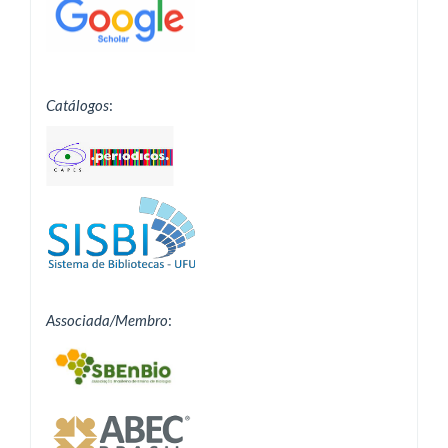
Catálogos
:
Associada/Membro
: