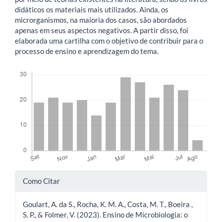
didáticos os materiais mais utilizados. Ainda, os
microrganismos, na maioria dos casos, são abordados
apenas em seus aspectos negativos. A partir disso, foi
elaborada uma cartilha com o objetivo de contribuir para o
processo de ensino e aprendizagem do tema.
Downloads
Detalhes
Como Citar
do
Goulart, A. da S., Rocha, K. M. A., Costa, M. T., Boeira ,
artigo
S. P., & Folmer, V. (2023). Ensino de Microbiologia: o