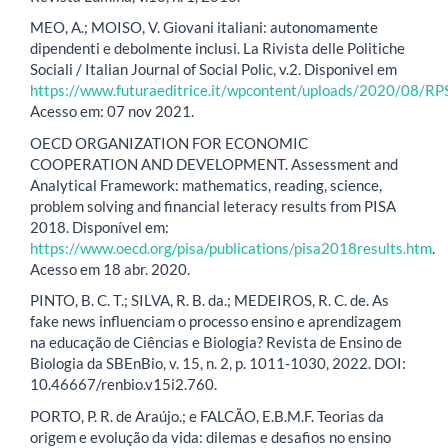
MEO, A.; MOISO, V. Giovani italiani: autonomamente
dipendenti e debolmente inclusi. La Rivista delle Politiche
Sociali / Italian Journal of Social Polic, v.2. Disponivel em
https://www.futuraeditrice.it/wpcontent/uploads/2020/08/R
Acesso em: 07 nov 2021.
OECD ORGANIZATION FOR ECONOMIC
COOPERATION AND DEVELOPMENT. Assessment and
Analytical Framework: mathematics, reading, science,
problem solving and financial leteracy results from PISA
2018. Disponível em:
https://www.oecd.org/pisa/publications/pisa2018results.htm
.
Acesso em 18 abr. 2020.
PINTO, B. C. T.; SILVA, R. B. da.; MEDEIROS, R. C. de. As
fake news influenciam o processo ensino e aprendizagem
na educação de Ciências e Biologia? Revista de Ensino de
Biologia da SBEnBio, v. 15, n. 2, p. 1011-1030, 2022. DOI:
10.46667/renbio.v15i2.760.
PORTO, P. R. de Araújo.; e FALCÃO, E.B.M.F. Teorias da
origem e evolução da vida: dilemas e desafios no ensino