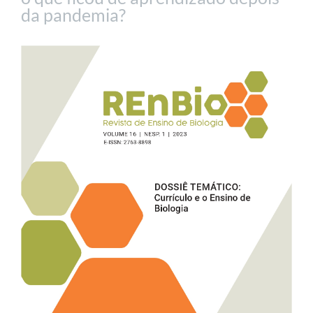
da pandemia?
Barra
lateral
de
artigos