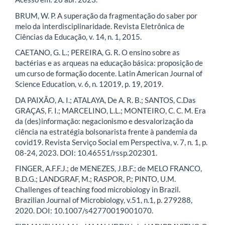
BRUM, W. P. A superação da fragmentação do saber por
meio da interdisciplinaridade. Revista Eletrônica de
Ciências da Educação, v. 14, n. 1, 2015.
CAETANO, G. L.; PEREIRA, G. R. O ensino sobre as
bactérias e as arqueas na educação básica: proposição de
um curso de formação docente. Latin American Journal of
Science Education, v. 6, n. 12019, p. 19, 2019.
DA PAIXÃO, A. I.; ATALAYA, De A. R. B.; SANTOS, C.Das
GRAÇAS, F. I.; MARCELINO, L.L.; MONTEIRO, C. C. M. Era
da (des)informação: negacionismo e desvalorização da
ciência na estratégia bolsonarista frente à pandemia da
covid19. Revista Serviço Social em Perspectiva, v. 7, n. 1, p.
08-24, 2023. DOI: 10.46551/rssp.202301.
FINGER, A.F.F.J.; de MENEZES, J.B.F.; de MELO FRANCO,
B.D.G.; LANDGRAF, M.; RASPOR, P.; PINTO, U.M.
Challenges of teaching food microbiology in Brazil.
Brazilian Journal of Microbiology, v.51, n.1, p. 279288,
2020. DOI: 10.1007/s42770019001070.