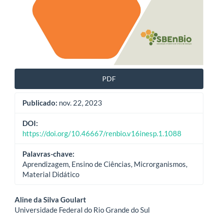
PDF
Publicado:
nov. 22, 2023
DOI:
https://doi.org/10.46667/renbio.v16inesp.1.1088
Palavras-chave:
Aprendizagem, Ensino de Ciências, Microrganismos,
Material Didático
Conteúdo
Aline da Silva Goulart
Universidade Federal do Rio Grande do Sul