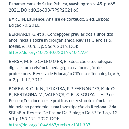
Panamericana de Salud Publica, Washington, v. 45, p. e65,
2021. DOI: 10.26633/RPSP.2021.65.
BARDIN, Laurence. Análise de conteúdo. 3 ed. Lisboa:
Edição 70, 2016.
BERNARDI, G. et al. Concepções prévias dos alunos dos
anos iniciais sobre microrganismos. Revista Ciências &
Ideias, v. 10, n. 1, p. 5669, 2019. DOI:
https://doi.org/10.22407/2019.v10i1.974
BERSH, M. E.; SCHLEMMER, E. Educação e tecnologias
digitais: uma vivência pedagógica na formação de
professores. Revista de Educação Ciência e Tecnologia, v. 6,
n. 2, p. 1-17, 2017.
BORBA, R. C. do N., TEIXEIRA, P. P. FERNANDES, K. de O.
B., BERTAGNA, M., VALENÇA, C. R., & SOUZA, L. H. P. de.
Percepções docentes e práticas de ensino de ciências e
biologia na pandemia : uma investigação da Regional 2 da
SBEnBio. Revista De Ensino De Biologia Da SBEnBio, v.13,
n.1, p.153-171, 2020. DOI:
https://doi.org/10.46667/renbio.v13i1.337
.