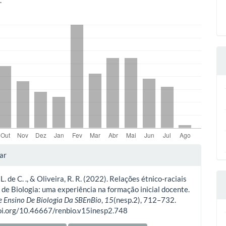
.
lhes
ar
 L. de C. ., & Oliveira, R. R. (2022). Relações étnico-raciais
o
 de Biologia: uma experiência na formação inicial docente.
e Ensino De Biologia Da SBEnBio
,
15
(nesp.2), 712–732.
doi.org/10.46667/renbio.v15inesp2.748