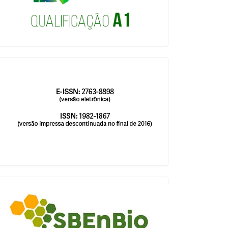
issn
blocologosbenbio