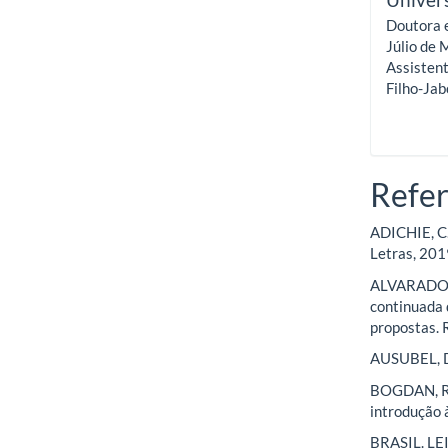
Doutora 
Júlio de 
Assisten
Filho-Jab
Refer
ADICHIE, C.
Letras, 201
ALVARADO-PR
continuada 
propostas. R
AUSUBEL, D.
BOGDAN, R.;
introdução 
BRASIL. LEI 