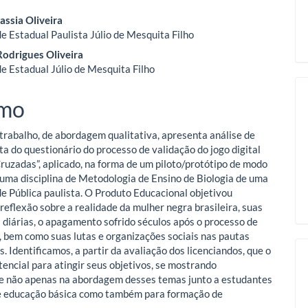
eúdo
Cassia Oliveira
e Estadual Paulista Júlio de Mesquita Filho
odrigues Oliveira
o
e Estadual Júlio de Mesquita Filho
ipal
mo
trabalho, de abordagem qualitativa, apresenta análise de
a do questionário do processo de validação do jogo digital
Cruzadas”, aplicado, na forma de um piloto/protótipo de modo
uma disciplina de Metodologia de Ensino de Biologia de uma
e Pública paulista. O Produto Educacional objetivou
reflexão sobre a realidade da mulher negra brasileira, suas
s diárias, o apagamento sofrido séculos após o processo de
, bem como suas lutas e organizações sociais nas pautas
s. Identificamos, a partir da avaliação dos licenciandos, que o
tencial para atingir seus objetivos, se mostrando
e não apenas na abordagem desses temas junto a estudantes
e educação básica como também para formação de