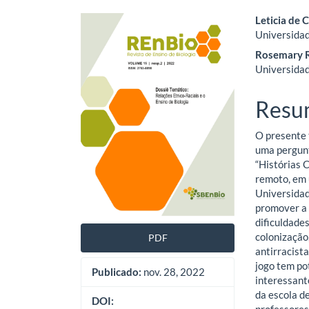
Barra
Cont
Leticia de 
Universidad
lateral
do
Rosemary R
de
artig
Universidad
artigos
princ
Resu
O presente 
uma pergunt
“Histórias 
remoto, em 
Universidad
promover a 
dificuldade
colonização
PDF
antirracista
jogo tem po
Publicado:
nov. 28, 2022
interessant
da escola d
DOI: