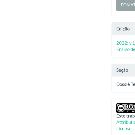
FOMAT
Edição
2022: v.1
Ensino de
Seção
Dossiê Te
Este trab
Attribut
License
.