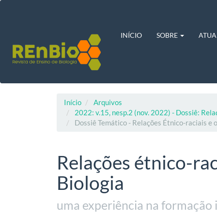
Navegação
Principal
Conteúdo
principal
INÍCIO
SOBRE
ATUA
Barra
Lateral
Início
Arquivos
2022: v.15, nesp.2 (nov. 2022) - Dossiê: Rela
Dossiê Temático - Relações Étnico-raciais e o
Relações étnico-rac
Biologia
uma experiência na formação i