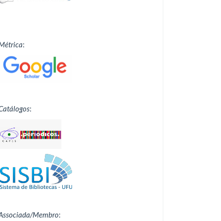
Métrica
:
Catálogos
:
Associada/Membro
: