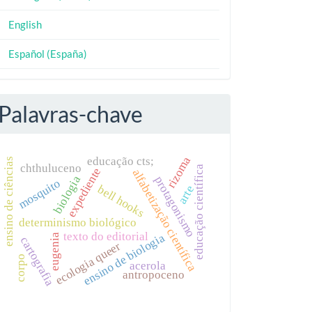
English
Español (España)
Palavras-chave
rizoma
educação cts;
ensino de ciências
chthuluceno
educação científica
expediente
alfabetização científica
biologia
protagonismo
mosquito
bell hooks
arte
determinismo biológico
texto do editorial
ensino de biologia
eugenia
cartografia
ecologia queer
corpo
acerola
antropoceno