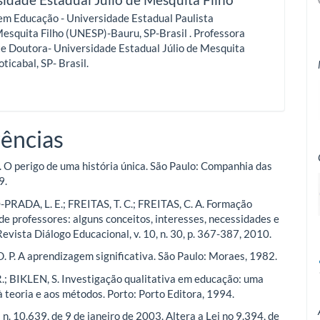
em Educação - Universidade Estadual Paulista
Mesquita Filho (UNESP)-Bauru, SP-Brasil
. Professora
te Doutora- Universidade Estadual Júlio de Mesquita
oticabal, SP- Brasil.
ências
 O perigo de uma história única. São Paulo: Companhia das
9.
ADA, L. E.; FREITAS, T. C.; FREITAS, C. A. Formação
de professores: alguns conceitos, interesses, necessidades e
evista Diálogo Educacional, v. 10, n. 30, p. 367-387, 2010.
 P. A aprendizagem significativa. São Paulo: Moraes, 1982.
 BIKLEN, S. Investigação qualitativa em educação: uma
à teoria e aos métodos. Porto: Porto Editora, 1994.
n. 10.639, de 9 de janeiro de 2003. Altera a Lei no 9.394, de