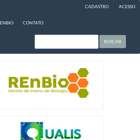
CADASTRO
ACESSO
BENBIO
CONTATO
BUSCAR
blocologo
qualis