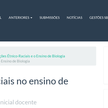
L
ANTERIORES
SUBMISSÕES
NOTÍCIAS
GESTÕES S
ções Étnico-Raciais e o Ensino de Biologia
 Ensino de Biologia
iais no ensino de
nicial docente