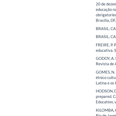
20 de dezem
educação nac
obrigatorie
Brasília, DF
BRASIL, CAP
BRASIL, CAP
FREIRE, P. 
educativa. 
GODOY, A. S
Revista de A
GOMES, N. L
étnico cult
Latina e os
HODSON, D. 
prepared. C
Education, v
KILOMBA, G.
Rio de Jane