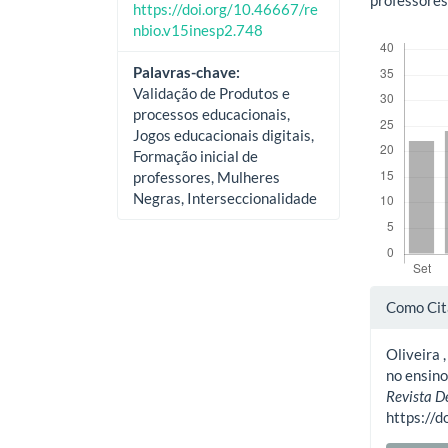
professores
https://doi.org/10.46667/re
nbio.v15inesp2.748
Downloads
Palavras-chave:
Validação de Produtos e
processos educacionais,
Jogos educacionais digitais,
Formação inicial de
professores, Mulheres
Negras, Interseccionalidade
Deta
Como Cit
do
Oliveira ,
artig
no ensino
Revista D
https://