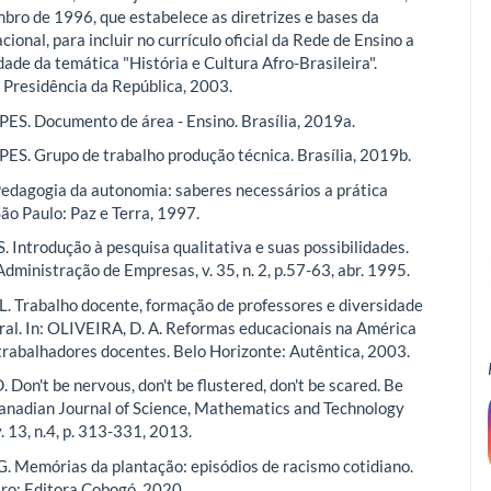
bro de 1996, que estabelece as diretrizes e bases da
ional, para incluir no currículo oficial da Rede de Ensino a
dade da temática "História e Cultura Afro-Brasileira".
, Presidência da República, 2003.
ES. Documento de área - Ensino. Brasília, 2019a.
ES. Grupo de trabalho produção técnica. Brasília, 2019b.
Pedagogia da autonomia: saberes necessários a prática
São Paulo: Paz e Terra, 1997.
. Introdução à pesquisa qualitativa e suas possibilidades.
dministração de Empresas, v. 35, n. 2, p.57-63, abr. 1995.
. Trabalho docente, formação de professores e diversidade
ural. In: OLIVEIRA, D. A. Reformas educacionais na América
 trabalhadores docentes. Belo Horizonte: Autêntica, 2003.
Don't be nervous, don't be flustered, don't be scared. Be
anadian Journal of Science, Mathematics and Technology
. 13, n.4, p. 313-331, 2013.
 Memórias da plantação: episódios de racismo cotidiano.
iro: Editora Cobogó, 2020.